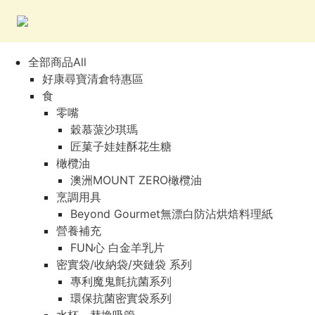
全部商品All
好康尋寶清倉特惠區
食
零嘴
穀慕蒎沙琪瑪
匠菓子娃娃酥花生糖
橄欖油
澳洲MOUNT ZERO橄欖油
烹調用具
Beyond Gourmet無漂白防沾烘焙料理紙
營養補充
FUN心 白金羊乳片
密實袋/收納袋/夾鏈袋 系列
專利魔鬼氈抗菌系列
環保抗菌密實袋系列