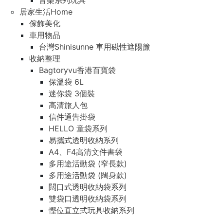
音樂系列玩具
居家生活Home
傢飾美化
車用物品
台灣Shinisunne 車用磁性遮陽簾
收納整理
Bagtoryvu香港百寶袋
保溫袋 6L
迷你袋 3個裝
高清旅人包
信件通告掛袋
HELLO 童袋系列
易攜式透明收納系列
A4、F4高清文件書袋
多用途活動袋 (窄長款)
多用途活動袋 (闊身款)
闊口式透明收納袋系列
雙袋口透明收納袋系列
慳位直立式玩具收納系列