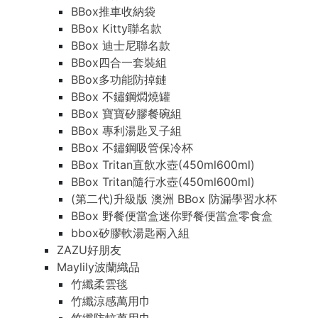
BBox推車收納袋
BBox Kitty聯名款
BBox 迪士尼聯名款
BBox四合一套裝組
BBox多功能防掉鏈
BBox 不鏽鋼燜燒罐
BBox 寶寶矽膠餐碗組
BBox 專利湯匙叉子組
BBox 不鏽鋼吸管保冷杯
BBox Tritan直飲水壺(450ml600ml)
BBox Tritan隨行水壺(450ml600ml)
(第二代)升級版 澳洲 BBox 防漏學習水杯
BBox 野餐便當盒迷你野餐便當盒零食盒
bbox矽膠軟湯匙兩入組
ZAZU好朋友
Maylily波蘭織品
竹纖柔雲毯
竹纖涼感萬用巾