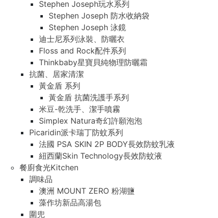
Stephen Joseph玩水系列
Stephen Joseph 防水收納袋
Stephen Joseph 泳鏡
迪士尼系列泳裝、防曬衣
Floss and Rock配件系列
Thinkbaby星寶貝純物理防曬霜
抗菌、居家清潔
黃金盾 系列
黃金盾 抗菌洗護手系列
米豆-乾洗手、潔手噴霧
Simplex Natura奇幻許願泡泡
Picaridin派卡瑞丁防蚊系列
法國 PSA SKIN 2P BODY長效防蚊乳液
紐西蘭Skin Technology長效防蚊液
餐廚食光Kitchen
調味品
澳洲 MOUNT ZERO 粉湖鹽
藻作坊新品高湯包
圍兜