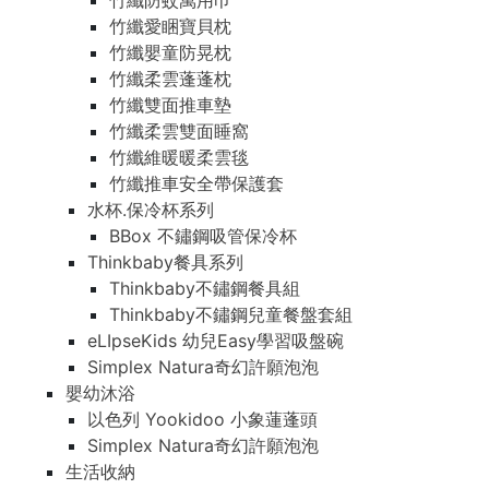
竹纖防蚊萬用巾
竹纖愛睏寶貝枕
竹纖嬰童防晃枕
竹纖柔雲蓬蓬枕
竹纖雙面推車墊
竹纖柔雲雙面睡窩
竹纖維暖暖柔雲毯
竹纖推車安全帶保護套
水杯.保冷杯系列
BBox 不鏽鋼吸管保冷杯
Thinkbaby餐具系列
Thinkbaby不鏽鋼餐具組
Thinkbaby不鏽鋼兒童餐盤套組
eLIpseKids 幼兒Easy學習吸盤碗
Simplex Natura奇幻許願泡泡
嬰幼沐浴
以色列 Yookidoo 小象蓮蓬頭
Simplex Natura奇幻許願泡泡
生活收納