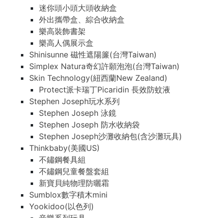
迷你頭小頭大頭收納盒
外出攜帶盒、綜合收納盒
樂高裝飾書架
樂高人偶展示盒
Shinisunne 磁性遮陽簾(台灣Taiwan)
Simplex Natura奇幻許願泡泡(台灣Taiwan)
Skin Technology(紐西蘭New Zealand)
Protect派卡瑞丁Picaridin 長效防蚊液
Stephen Joseph玩水系列
Stephen Joseph 泳鏡
Stephen Joseph 防水收納袋
Stephen Joseph沙灘收納包(含沙灘玩具)
Thinkbaby(美國US)
不鏽鋼餐具組
不鏽鋼兒童餐盤套組
新寶貝純物理防曬霜
Sumblox數字積木mini
Yookidoo(以色列)