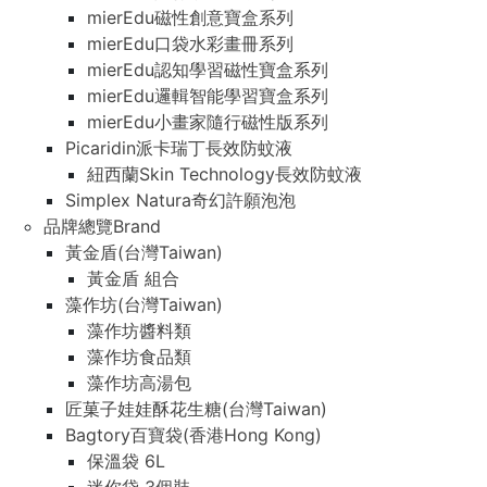
mierEdu磁性創意寶盒系列
mierEdu口袋水彩畫冊系列
mierEdu認知學習磁性寶盒系列
mierEdu邏輯智能學習寶盒系列
mierEdu小畫家隨行磁性版系列
Picaridin派卡瑞丁長效防蚊液
紐西蘭Skin Technology長效防蚊液
Simplex Natura奇幻許願泡泡
品牌總覽Brand
黃金盾(台灣Taiwan)
黃金盾 組合
藻作坊(台灣Taiwan)
藻作坊醬料類
藻作坊食品類
藻作坊高湯包
匠菓子娃娃酥花生糖(台灣Taiwan)
Bagtory百寶袋(香港Hong Kong)
保溫袋 6L