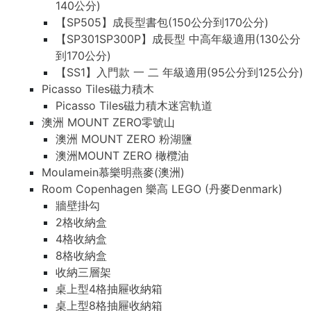
140公分)
【SP505】成長型書包(150公分到170公分)
【SP301SP300P】成長型 中高年級適用(130公分
到170公分)
【SS1】入門款 一 二 年級適用(95公分到125公分)
Picasso Tiles磁力積木
Picasso Tiles磁力積木迷宮軌道
澳洲 MOUNT ZERO零號山
澳洲 MOUNT ZERO 粉湖鹽
澳洲MOUNT ZERO 橄欖油
Moulamein慕樂明燕麥(澳洲)
Room Copenhagen 樂高 LEGO (丹麥Denmark)
牆壁掛勾
2格收納盒
4格收納盒
8格收納盒
收納三層架
桌上型4格抽屜收納箱
桌上型8格抽屜收納箱