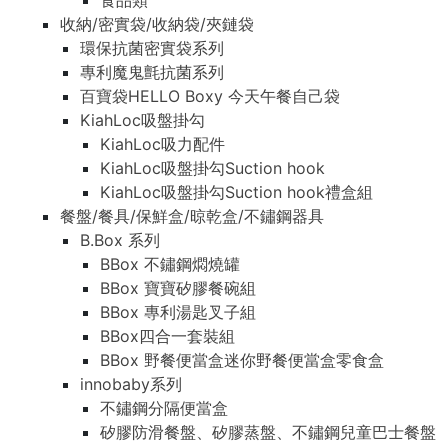
食品類
收納/密實袋/收納袋/夾鏈袋
環保抗菌密實袋系列
專利魔鬼氈抗菌系列
百寶袋HELLO Boxy 今天午餐自己袋
KiahLoc吸盤掛勾
KiahLoc吸力配件
KiahLoc吸盤掛勾Suction hook
KiahLoc吸盤掛勾Suction hook禮盒組
餐盤/餐具/保鮮盒/晾乾盒/不鏽鋼器具
B.Box 系列
BBox 不鏽鋼燜燒罐
BBox 寶寶矽膠餐碗組
BBox 專利湯匙叉子組
BBox四合一套裝組
BBox 野餐便當盒迷你野餐便當盒零食盒
innobaby系列
不鏽鋼分隔便當盒
矽膠防滑餐盤、矽膠蒸盤、不鏽鋼兒童巴士餐盤