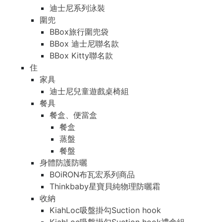
迪士尼系列泳裝
圍兜
BBox旅行圍兜袋
BBox 迪士尼聯名款
BBox Kitty聯名款
住
家具
迪士尼兒童遊戲桌椅組
餐具
餐盒、便當盒
餐盒
蒸盤
餐盤
身體防護防曬
BOiRON布瓦宏系列商品
Thinkbaby星寶貝純物理防曬霜
收納
KiahLoc吸盤掛勾Suction hook