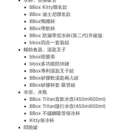
水杯、替換吸管
BBox Kitty聯名款
BBox 迪士尼聯名款
BBox鴨嘴杯
BBox學飲杯
BBox 防漏學習水杯(第二代)升級版
bbox四合一套裝組
輔助食器、湯匙叉子
bbox咬樂美
bbox多功能防掉鏈
BBox專利湯匙叉子組
BBox矽膠軟湯匙兩入組
BBox矽膠杯套 吸管組
水壺、水瓶
BBox Tritan直飲水壺(450ml600ml)
BBox Tritan隨行水壺(450ml600ml)
BBox 不鏽鋼吸管保冷杯
Kitty保冷杯
悶燒罐