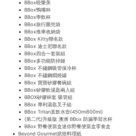
BBox咬樂美
BBox鴨嘴杯
BBox學飲杯
BBox旅行圍兜袋
BBox推車收納袋
BBox Kitty聯名款
BBox 迪士尼聯名款
BBox四合一套裝組
BBox多功能防掉鏈
BBox 不鏽鋼吸管保冷杯
BBox 不鏽鋼燜燒罐
BBox 寶寶矽膠餐碗組
BBox矽膠軟湯匙兩入組
BBOX矽膠杯套 吸管組
BBox 專利湯匙叉子組
BBox Tritan直飲水壺(450ml600ml)
(第二代)升級版 澳洲 BBox 防漏學習水杯
BBox 野餐便當盒迷你野餐便當盒零食盒
Beyond Gourmet烘焙料理紙