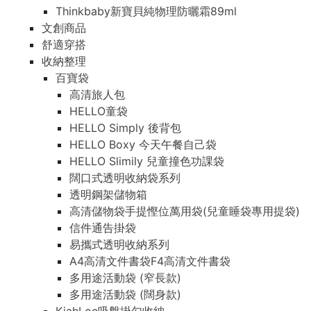
Thinkbaby新寶貝純物理防曬霜89ml
文創商品
舒適穿搭
收納整理
百寶袋
高清旅人包
HELLO童袋
HELLO Simply 後背包
HELLO Boxy 今天午餐自己袋
HELLO Slimily 兒童撞色功課袋
闊口式透明收納袋系列
透明鋼架儲物箱
高清儲物袋手提慳位萬用袋(兒童睡袋專用提袋)
信件通告掛袋
易攜式透明收納系列
A4高清文件書袋F4高清文件書袋
多用途活動袋 (窄長款)
多用途活動袋 (闊身款)