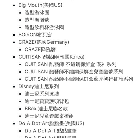
Big Mouth(美國US)
造型游泳圈
造型海灘毯
造型飲料杯游泳圈
BOiRON布瓦宏
CRAZE(德國Germany)
CRAZE降臨曆
CUITISAN 酷藝師(韓國Korea)
CUITISAN 酷藝師 不鏽鋼保鮮盒 花神系列
CUITISAN 酷藝師不鏽鋼保鮮盒兒童酷夢系列
CUITISAN 酷藝師不鏽鋼保鮮盒藝匠初行征旅系列
Disney迪士尼系列
迪士尼系列泳裝
迪士尼寶寶護頭背包
BBox 迪士尼聯名款
迪士尼兒童遊戲桌椅組
Do A Dot Art點點畫(美國US)
Do A Dot Art 點點畫筆