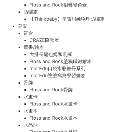
Floss and Rock摺疊變色傘
防曬霜
【Thinkbaby】星寶貝純物理防曬霜
育樂
盲盒
CRAZE降臨曆
童書/繪本
大排長龍包姆和凱羅
Floss and Rock塗鴉磁鐵繪本
mierEdu口袋水彩畫冊系列
mierEdu塗塗寫寫學習畫卷
骨牌
Floss and Rock骨牌
水畫卡
Floss and Rock水畫卡
水畫本
Floss and Rock水畫本
水晶球