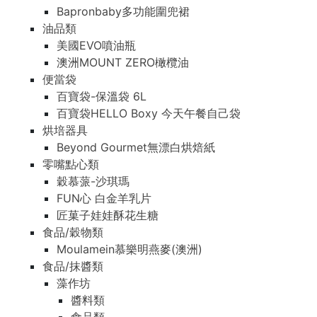
Bapronbaby多功能圍兜裙
油品類
美國EVO噴油瓶
澳洲MOUNT ZERO橄欖油
便當袋
百寶袋-保溫袋 6L
百寶袋HELLO Boxy 今天午餐自己袋
烘培器具
Beyond Gourmet無漂白烘焙紙
零嘴點心類
穀慕蒎-沙琪瑪
FUN心 白金羊乳片
匠菓子娃娃酥花生糖
食品/穀物類
Moulamein慕樂明燕麥(澳洲)
食品/抹醬類
藻作坊
醬料類