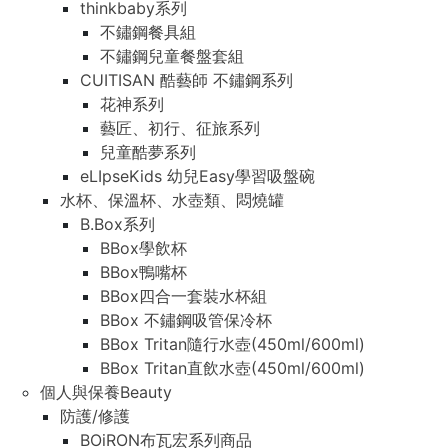
thinkbaby系列
不鏽鋼餐具組
不鏽鋼兒童餐盤套組
CUITISAN 酷藝師 不鏽鋼系列
花神系列
藝匠、初行、征旅系列
兒童酷夢系列
eLIpseKids 幼兒Easy學習吸盤碗
水杯、保溫杯、水壺類、悶燒罐
B.Box系列
BBox學飲杯
BBox鴨嘴杯
BBox四合一套裝水杯組
BBox 不鏽鋼吸管保冷杯
BBox Tritan隨行水壺(450ml/600ml)
BBox Tritan直飲水壺(450ml/600ml)
個人與保養Beauty
防護/修護
BOiRON布瓦宏系列商品