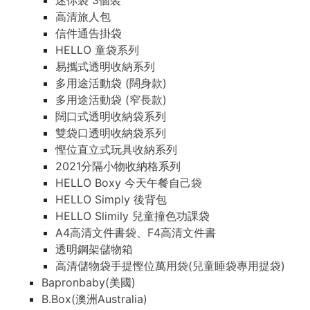
迷你袋 3個裝
高清旅人包
信件通告掛袋
HELLO 童袋系列
易攜式透明收納系列
多用途活動袋 (闊身款)
多用途活動袋 (窄長款)
闊口式透明收納袋系列
雙袋口透明收納袋系列
慳位直立式玩具收納系列
2021分隔小物收納格系列
HELLO Boxy 今天午餐自己袋
HELLO Simply 後背包
HELLO Slimily 兒童撞色功課袋
A4高清文件書袋、F4高清文件書
透明鋼架儲物箱
高清儲物袋手提慳位萬用袋(兒童睡袋專用提袋)
Bapronbaby(美國)
B.Box(澳洲Australia)