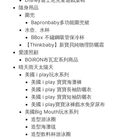
Disney迪士尼兒童遊戲桌椅
隨身用品
圍兜
Bapronbaby多功能圍兜裙
水壺、水杯
BBox 不鏽鋼吸管保冷杯
【Thinkbaby】新寶貝純物理防曬霜
愛護照顧
BOiRON布瓦宏系列商品
晴天雨天太陽天
美國 i play玩水系列
美國 i play 寶寶海灘褲
美國 i play 寶寶長袖防曬衣
美國 i play 寶寶短袖防曬衣
美國 i play寶寶泳褲戲水免穿尿布
美國Big Mouth玩水系列
造型游泳圈
造型海灘毯
造型飲料杯游泳圈