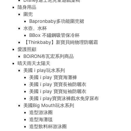
Disney迪士尼兒童遊戲桌椅
隨身用品
圍兜
Bapronbaby多功能圍兜裙
水壺、水杯
BBox 不鏽鋼吸管保冷杯
【Thinkbaby】新寶貝純物理防曬霜
愛護照顧
BOiRON布瓦宏系列商品
晴天雨天太陽天
美國 i play玩水系列
美國 i play 寶寶海灘褲
美國 i play 寶寶長袖防曬衣
美國 i play 寶寶短袖防曬衣
美國 i play寶寶泳褲戲水免穿尿布
美國Big Mouth玩水系列
造型游泳圈
造型海灘毯
造型飲料杯游泳圈