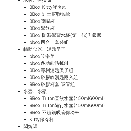
水杯、替換吸管
BBox Kitty聯名款
BBox 迪士尼聯名款
BBox鴨嘴杯
BBox學飲杯
BBox 防漏學習水杯(第二代)升級版
bbox四合一套裝組
輔助食器、湯匙叉子
bbox咬樂美
bbox多功能防掉鏈
BBox專利湯匙叉子組
BBox矽膠軟湯匙兩入組
BBox矽膠杯套 吸管組
水壺、水瓶
BBox Tritan直飲水壺(450ml600ml)
BBox Tritan隨行水壺(450ml600ml)
BBox 不鏽鋼吸管保冷杯
Kitty保冷杯
悶燒罐