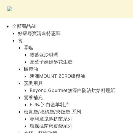
全部商品All
好康尋寶清倉特惠區
食
零嘴
穀慕蒎沙琪瑪
匠菓子娃娃酥花生糖
橄欖油
澳洲MOUNT ZERO橄欖油
烹調用具
Beyond Gourmet無漂白防沾烘焙料理紙
營養補充
FUN心 白金羊乳片
密實袋/收納袋/夾鏈袋 系列
專利魔鬼氈抗菌系列
環保抗菌密實袋系列