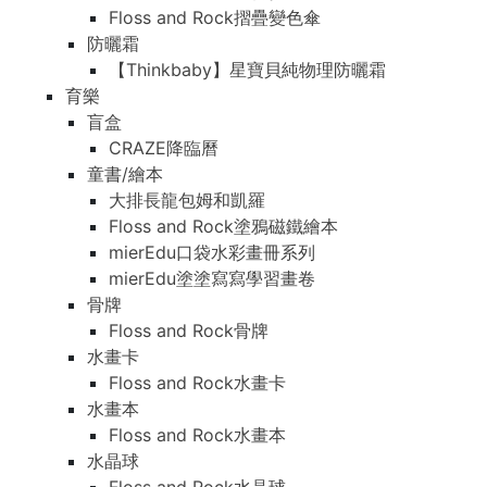
Floss and Rock摺疊變色傘
防曬霜
【Thinkbaby】星寶貝純物理防曬霜
育樂
盲盒
CRAZE降臨曆
童書/繪本
大排長龍包姆和凱羅
Floss and Rock塗鴉磁鐵繪本
mierEdu口袋水彩畫冊系列
mierEdu塗塗寫寫學習畫卷
骨牌
Floss and Rock骨牌
水畫卡
Floss and Rock水畫卡
水畫本
Floss and Rock水畫本
水晶球