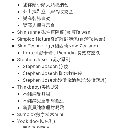
迷你頭小頭大頭收納盒
外出攜帶盒、綜合收納盒
樂高裝飾書架
樂高人偶展示盒
Shinisunne 磁性遮陽簾(台灣Taiwan)
Simplex Natura奇幻許願泡泡(台灣Taiwan)
Skin Technology(紐西蘭New Zealand)
Protect派卡瑞丁Picaridin 長效防蚊液
Stephen Joseph玩水系列
Stephen Joseph 泳鏡
Stephen Joseph 防水收納袋
Stephen Joseph沙灘收納包(含沙灘玩具)
Thinkbaby(美國US)
不鏽鋼餐具組
不鏽鋼兒童餐盤套組
新寶貝純物理防曬霜
Sumblox數字積木mini
Yookidoo(以色列)