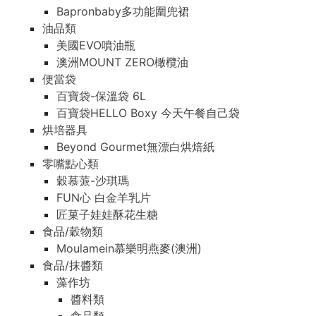
Bapronbaby多功能圍兜裙
油品類
美國EVO噴油瓶
澳洲MOUNT ZERO橄欖油
便當袋
百寶袋-保溫袋 6L
百寶袋HELLO Boxy 今天午餐自己袋
烘培器具
Beyond Gourmet無漂白烘焙紙
零嘴點心類
穀慕蒎-沙琪瑪
FUN心 白金羊乳片
匠菓子娃娃酥花生糖
食品/穀物類
Moulamein慕樂明燕麥(澳洲)
食品/抹醬類
藻作坊
醬料類