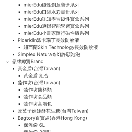
mierEdu磁性創意寶盒系列
mierEdu口袋水彩畫冊系列
mierEdu認知學習磁性寶盒系列
mierEdu邏輯智能學習寶盒系列
mierEdu小畫家隨行磁性版系列
Picaridin派卡瑞丁長效防蚊液
紐西蘭Skin Technology長效防蚊液
Simplex Natura奇幻許願泡泡
品牌總覽Brand
黃金盾(台灣Taiwan)
黃金盾 組合
藻作坊(台灣Taiwan)
藻作坊醬料類
藻作坊食品類
藻作坊高湯包
匠菓子娃娃酥花生糖(台灣Taiwan)
Bagtory百寶袋(香港Hong Kong)
保溫袋 6L