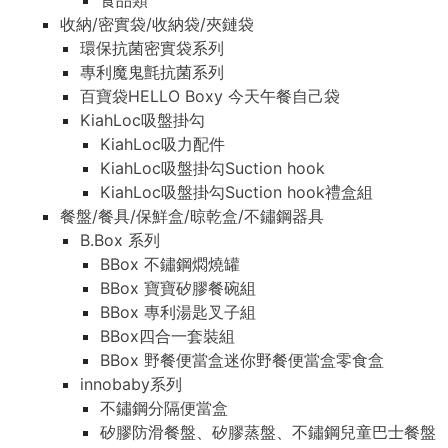
食品類
收納/密實袋/收納袋/夾鏈袋
環保抗菌密實袋系列
專利魔鬼氈抗菌系列
百寶袋HELLO Boxy 今天午餐自己袋
KiahLoc吸盤掛勾
KiahLoc吸力配件
KiahLoc吸盤掛勾Suction hook
KiahLoc吸盤掛勾Suction hook禮盒組
餐盤/餐具/保鮮盒/晾乾盒/不鏽鋼器具
B.Box 系列
BBox 不鏽鋼燜燒罐
BBox 寶寶矽膠餐碗組
BBox 專利湯匙叉子組
BBox四合一套裝組
BBox 野餐便當盒迷你野餐便當盒零食盒
innobaby系列
不鏽鋼分隔便當盒
矽膠防滑餐盤、矽膠蒸盤、不鏽鋼兒童巴士餐盤