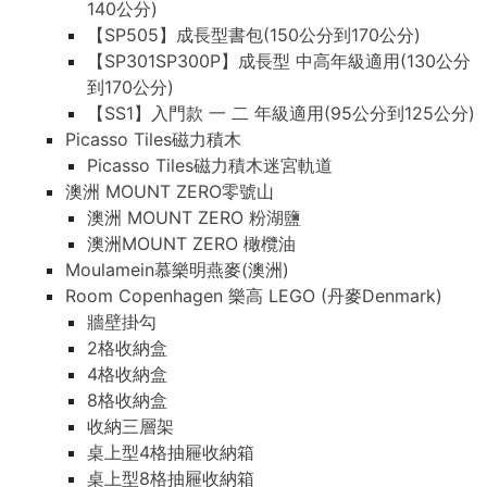
140公分)
【SP505】成長型書包(150公分到170公分)
【SP301SP300P】成長型 中高年級適用(130公分
到170公分)
【SS1】入門款 一 二 年級適用(95公分到125公分)
Picasso Tiles磁力積木
Picasso Tiles磁力積木迷宮軌道
澳洲 MOUNT ZERO零號山
澳洲 MOUNT ZERO 粉湖鹽
澳洲MOUNT ZERO 橄欖油
Moulamein慕樂明燕麥(澳洲)
Room Copenhagen 樂高 LEGO (丹麥Denmark)
牆壁掛勾
2格收納盒
4格收納盒
8格收納盒
收納三層架
桌上型4格抽屜收納箱
桌上型8格抽屜收納箱