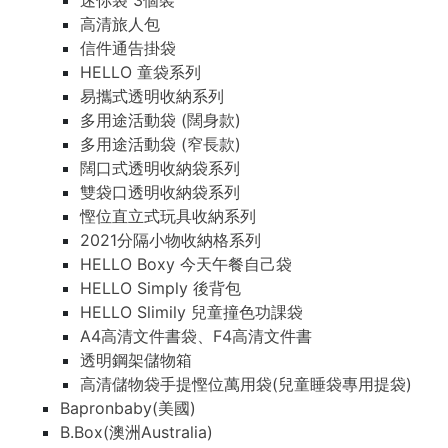
迷你袋 3個裝
高清旅人包
信件通告掛袋
HELLO 童袋系列
易攜式透明收納系列
多用途活動袋 (闊身款)
多用途活動袋 (窄長款)
闊口式透明收納袋系列
雙袋口透明收納袋系列
慳位直立式玩具收納系列
2021分隔小物收納格系列
HELLO Boxy 今天午餐自己袋
HELLO Simply 後背包
HELLO Slimily 兒童撞色功課袋
A4高清文件書袋、F4高清文件書
透明鋼架儲物箱
高清儲物袋手提慳位萬用袋(兒童睡袋專用提袋)
Bapronbaby(美國)
B.Box(澳洲Australia)