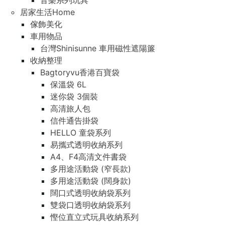
音樂系列玩具
居家生活Home
傢飾美化
車用物品
台灣Shinisunne 車用磁性遮陽簾
收納整理
Bagtoryvu香港百寶袋
保溫袋 6L
迷你袋 3個裝
高清旅人包
信件通告掛袋
HELLO 童袋系列
易攜式透明收納系列
A4、F4高清文件書袋
多用途活動袋 (窄長款)
多用途活動袋 (闊身款)
闊口式透明收納袋系列
雙袋口透明收納袋系列
慳位直立式玩具收納系列