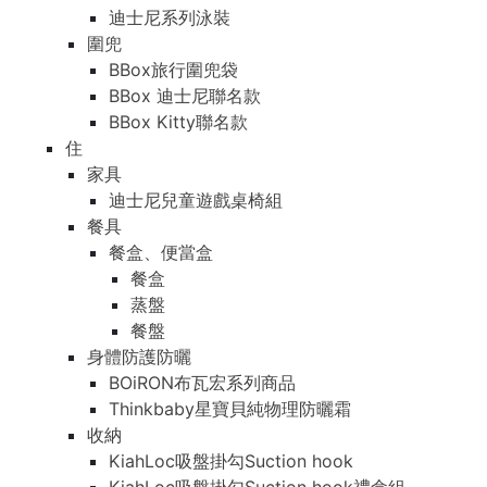
迪士尼系列泳裝
圍兜
BBox旅行圍兜袋
BBox 迪士尼聯名款
BBox Kitty聯名款
住
家具
迪士尼兒童遊戲桌椅組
餐具
餐盒、便當盒
餐盒
蒸盤
餐盤
身體防護防曬
BOiRON布瓦宏系列商品
Thinkbaby星寶貝純物理防曬霜
收納
KiahLoc吸盤掛勾Suction hook