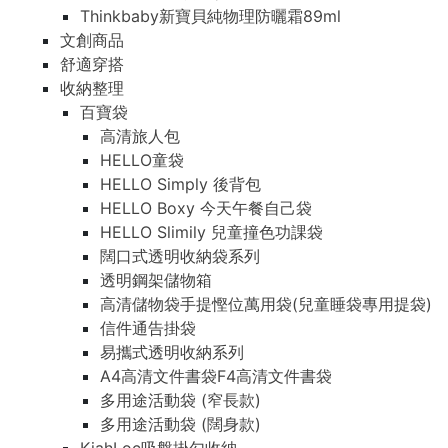
Thinkbaby新寶貝純物理防曬霜89ml
文創商品
舒適穿搭
收納整理
百寶袋
高清旅人包
HELLO童袋
HELLO Simply 後背包
HELLO Boxy 今天午餐自己袋
HELLO Slimily 兒童撞色功課袋
闊口式透明收納袋系列
透明鋼架儲物箱
高清儲物袋手提慳位萬用袋(兒童睡袋專用提袋)
信件通告掛袋
易攜式透明收納系列
A4高清文件書袋F4高清文件書袋
多用途活動袋 (窄長款)
多用途活動袋 (闊身款)