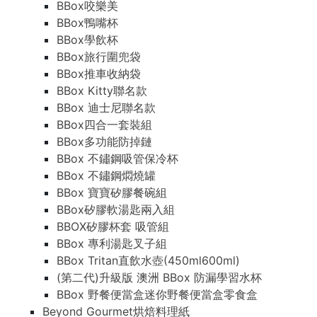
BBox咬樂美
BBox鴨嘴杯
BBox學飲杯
BBox旅行圍兜袋
BBox推車收納袋
BBox Kitty聯名款
BBox 迪士尼聯名款
BBox四合一套裝組
BBox多功能防掉鏈
BBox 不鏽鋼吸管保冷杯
BBox 不鏽鋼燜燒罐
BBox 寶寶矽膠餐碗組
BBox矽膠軟湯匙兩入組
BBOX矽膠杯套 吸管組
BBox 專利湯匙叉子組
BBox Tritan直飲水壺(450ml600ml)
(第二代)升級版 澳洲 BBox 防漏學習水杯
BBox 野餐便當盒迷你野餐便當盒零食盒
Beyond Gourmet烘焙料理紙