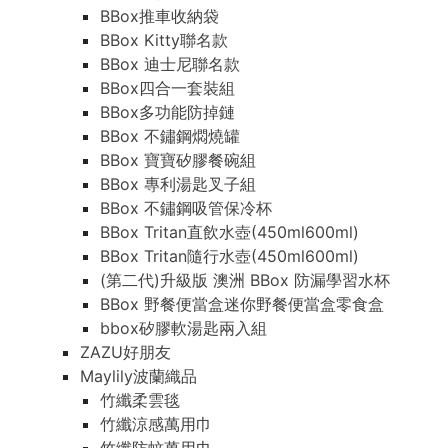
BBox推車收納袋
BBox Kitty聯名款
BBox 迪士尼聯名款
BBox四合一套裝組
BBox多功能防掉鏈
BBox 不鏽鋼燜燒罐
BBox 寶寶矽膠餐碗組
BBox 專利湯匙叉子組
BBox 不鏽鋼吸管保冷杯
BBox Tritan直飲水壺(450ml600ml)
BBox Tritan隨行水壺(450ml600ml)
(第二代)升級版 澳洲 BBox 防漏學習水杯
BBox 野餐便當盒迷你野餐便當盒零食盒
bbox矽膠軟湯匙兩入組
ZAZU好朋友
Maylily波蘭織品
竹纖柔雲毯
竹纖涼感萬用巾