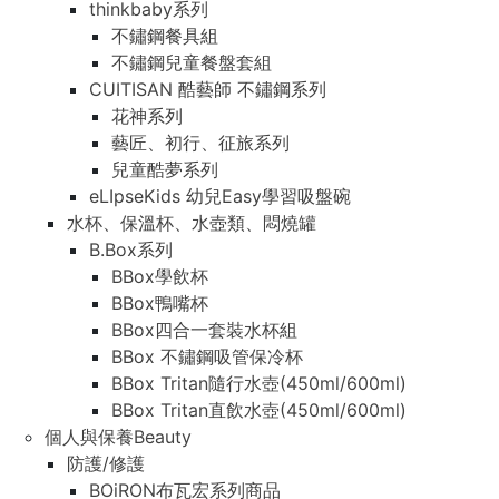
thinkbaby系列
不鏽鋼餐具組
不鏽鋼兒童餐盤套組
CUITISAN 酷藝師 不鏽鋼系列
花神系列
藝匠、初行、征旅系列
兒童酷夢系列
eLIpseKids 幼兒Easy學習吸盤碗
水杯、保溫杯、水壺類、悶燒罐
B.Box系列
BBox學飲杯
BBox鴨嘴杯
BBox四合一套裝水杯組
BBox 不鏽鋼吸管保冷杯
BBox Tritan隨行水壺(450ml/600ml)
BBox Tritan直飲水壺(450ml/600ml)
個人與保養Beauty
防護/修護
BOiRON布瓦宏系列商品