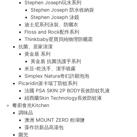
Stephen Joseph玩水系列
Stephen Joseph 防水收納袋
Stephen Joseph 泳鏡
迪士尼系列泳裝、防曬衣
Floss and Rock配件系列
Thinkbaby星寶貝純物理防曬霜
抗菌、居家清潔
黃金盾 系列
黃金盾 抗菌洗護手系列
米豆-乾洗手、潔手噴霧
Simplex Natura奇幻許願泡泡
Picaridin派卡瑞丁防蚊系列
法國 PSA SKIN 2P BODY長效防蚊乳液
紐西蘭Skin Technology長效防蚊液
餐廚食光Kitchen
調味品
澳洲 MOUNT ZERO 粉湖鹽
藻作坊新品高湯包
圍兜