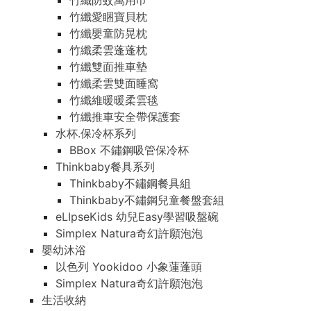
竹纖防蚊萬用巾
竹纖愛睏寶貝枕
竹纖嬰童防晃枕
竹纖柔雲蓬蓬枕
竹纖雙面推車墊
竹纖柔雲雙面睡窩
竹纖維暖暖柔雲毯
竹纖推車安全帶保護套
水杯.保冷杯系列
BBox 不鏽鋼吸管保冷杯
Thinkbaby餐具系列
Thinkbaby不鏽鋼餐具組
Thinkbaby不鏽鋼兒童餐盤套組
eLIpseKids 幼兒Easy學習吸盤碗
Simplex Natura奇幻許願泡泡
嬰幼沐浴
以色列 Yookidoo 小象蓮蓬頭
Simplex Natura奇幻許願泡泡
生活收納