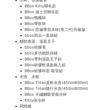
水杯、替換吸管
BBox Kitty聯名款
BBox 迪士尼聯名款
BBox鴨嘴杯
BBox學飲杯
BBox 防漏學習水杯(第二代)升級版
bbox四合一套裝組
輔助食器、湯匙叉子
bbox咬樂美
bbox多功能防掉鏈
BBox專利湯匙叉子組
BBox矽膠軟湯匙兩入組
BBox矽膠杯套 吸管組
水壺、水瓶
BBox Tritan直飲水壺(450ml600ml)
BBox Tritan隨行水壺(450ml600ml)
BBox 不鏽鋼吸管保冷杯
Kitty保冷杯
悶燒罐