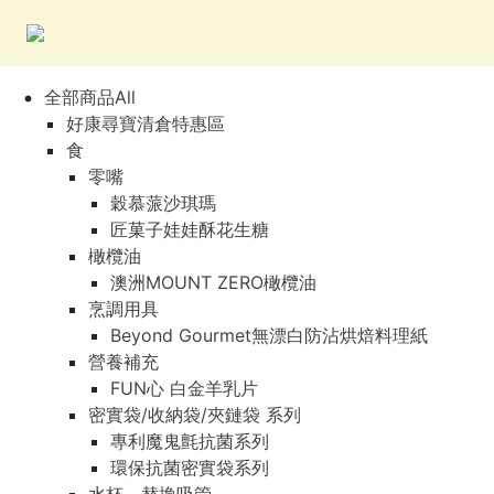
全部商品All
好康尋寶清倉特惠區
食
零嘴
穀慕蒎沙琪瑪
匠菓子娃娃酥花生糖
橄欖油
澳洲MOUNT ZERO橄欖油
烹調用具
Beyond Gourmet無漂白防沾烘焙料理紙
營養補充
FUN心 白金羊乳片
密實袋/收納袋/夾鏈袋 系列
專利魔鬼氈抗菌系列
環保抗菌密實袋系列