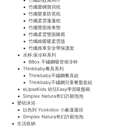
竹纖防蚊萬用巾
竹纖愛睏寶貝枕
竹纖嬰童防晃枕
竹纖柔雲蓬蓬枕
竹纖雙面推車墊
竹纖柔雲雙面睡窩
竹纖維暖暖柔雲毯
竹纖推車安全帶保護套
水杯.保冷杯系列
BBox 不鏽鋼吸管保冷杯
Thinkbaby餐具系列
Thinkbaby不鏽鋼餐具組
Thinkbaby不鏽鋼兒童餐盤套組
eLIpseKids 幼兒Easy學習吸盤碗
Simplex Natura奇幻許願泡泡
嬰幼沐浴
以色列 Yookidoo 小象蓮蓬頭
Simplex Natura奇幻許願泡泡
生活收納