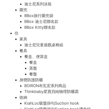
迪士尼系列泳裝
圍兜
BBox旅行圍兜袋
BBox 迪士尼聯名款
BBox Kitty聯名款
住
家具
迪士尼兒童遊戲桌椅組
餐具
餐盒、便當盒
餐盒
蒸盤
餐盤
身體防護防曬
BOiRON布瓦宏系列商品
Thinkbaby星寶貝純物理防曬霜
收納
KiahLoc吸盤掛勾Suction hook