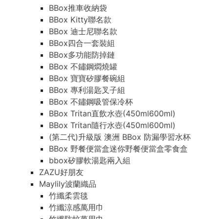
BBox推車收納袋
BBox Kitty聯名款
BBox 迪士尼聯名款
BBox四合一套裝組
BBox多功能防掉鏈
BBox 不鏽鋼燜燒罐
BBox 寶寶矽膠餐碗組
BBox 專利湯匙叉子組
BBox 不鏽鋼吸管保冷杯
BBox Tritan直飲水壺(450ml600ml)
BBox Tritan隨行水壺(450ml600ml)
(第二代)升級版 澳洲 BBox 防漏學習水杯
BBox 野餐便當盒迷你野餐便當盒零食盒
bbox矽膠軟湯匙兩入組
ZAZU好朋友
Maylily波蘭織品
竹纖柔雲毯
竹纖涼感萬用巾