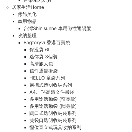
音樂系列玩具
居家生活Home
傢飾美化
車用物品
台灣Shinisunne 車用磁性遮陽簾
收納整理
Bagtoryvu香港百寶袋
保溫袋 6L
迷你袋 3個裝
高清旅人包
信件通告掛袋
HELLO 童袋系列
易攜式透明收納系列
A4、F4高清文件書袋
多用途活動袋 (窄長款)
多用途活動袋 (闊身款)
闊口式透明收納袋系列
雙袋口透明收納袋系列
慳位直立式玩具收納系列