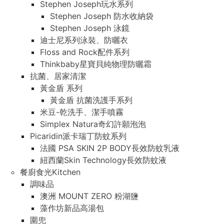
Stephen Joseph玩水系列
Stephen Joseph 防水收納袋
Stephen Joseph 泳鏡
迪士尼系列泳裝、防曬衣
Floss and Rock配件系列
Thinkbaby星寶貝純物理防曬霜
抗菌、居家清潔
黃金盾 系列
黃金盾 抗菌洗護手系列
米豆-乾洗手、潔手噴霧
Simplex Natura奇幻許願泡泡
Picaridin派卡瑞丁防蚊系列
法國 PSA SKIN 2P BODY長效防蚊乳液
紐西蘭Skin Technology長效防蚊液
餐廚食光Kitchen
調味品
澳洲 MOUNT ZERO 粉湖鹽
藻作坊新品高湯包
圍兜