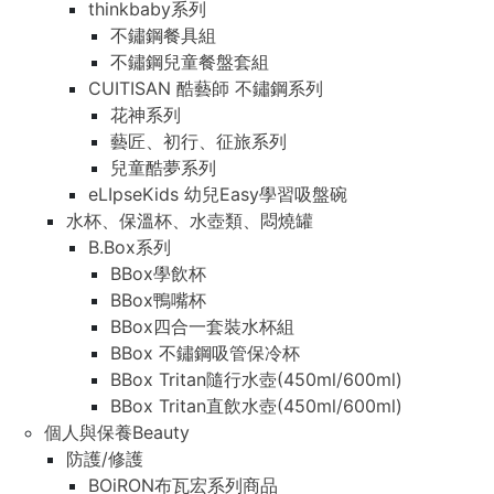
thinkbaby系列
不鏽鋼餐具組
不鏽鋼兒童餐盤套組
CUITISAN 酷藝師 不鏽鋼系列
花神系列
藝匠、初行、征旅系列
兒童酷夢系列
eLIpseKids 幼兒Easy學習吸盤碗
水杯、保溫杯、水壺類、悶燒罐
B.Box系列
BBox學飲杯
BBox鴨嘴杯
BBox四合一套裝水杯組
BBox 不鏽鋼吸管保冷杯
BBox Tritan隨行水壺(450ml/600ml)
BBox Tritan直飲水壺(450ml/600ml)
個人與保養Beauty
防護/修護
BOiRON布瓦宏系列商品