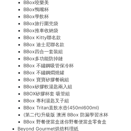
BBox咬樂美
BBox鴨嘴杯
BBox學飲杯
BBox旅行圍兜袋
BBox推車收納袋
BBox Kitty聯名款
BBox 迪士尼聯名款
BBox四合一套裝組
BBox多功能防掉鏈
BBox 不鏽鋼吸管保冷杯
BBox 不鏽鋼燜燒罐
BBox 寶寶矽膠餐碗組
BBox矽膠軟湯匙兩入組
BBOX矽膠杯套 吸管組
BBox 專利湯匙叉子組
BBox Tritan直飲水壺(450ml600ml)
(第二代)升級版 澳洲 BBox 防漏學習水杯
BBox 野餐便當盒迷你野餐便當盒零食盒
Beyond Gourmet烘焙料理紙