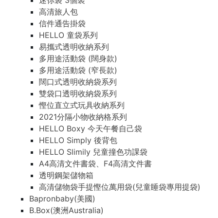
迷你袋 3個裝
高清旅人包
信件通告掛袋
HELLO 童袋系列
易攜式透明收納系列
多用途活動袋 (闊身款)
多用途活動袋 (窄長款)
闊口式透明收納袋系列
雙袋口透明收納袋系列
慳位直立式玩具收納系列
2021分隔小物收納格系列
HELLO Boxy 今天午餐自己袋
HELLO Simply 後背包
HELLO Slimily 兒童撞色功課袋
A4高清文件書袋、F4高清文件書
透明鋼架儲物箱
高清儲物袋手提慳位萬用袋(兒童睡袋專用提袋)
Bapronbaby(美國)
B.Box(澳洲Australia)