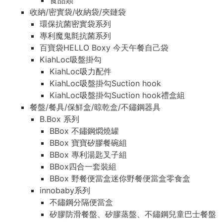
食品類
收納/密實袋/收納袋/夾鏈袋
環保抗菌密實袋系列
專利魔鬼氈抗菌系列
百寶袋HELLO Boxy 今天午餐自己袋
KiahLoc吸盤掛勾
KiahLoc吸力配件
KiahLoc吸盤掛勾Suction hook
KiahLoc吸盤掛勾Suction hook禮盒組
餐盤/餐具/保鮮盒/晾乾盒/不鏽鋼器具
B.Box 系列
BBox 不鏽鋼燜燒罐
BBox 寶寶矽膠餐碗組
BBox 專利湯匙叉子組
BBox四合一套裝組
BBox 野餐便當盒迷你野餐便當盒零食盒
innobaby系列
不鏽鋼分隔便當盒
矽膠防滑餐盤、矽膠蒸盤、不鏽鋼兒童巴士餐盤