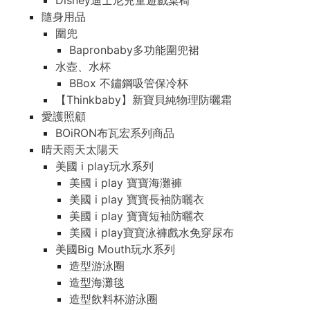
Disney迪士尼兒童遊戲桌椅
隨身用品
圍兜
Bapronbaby多功能圍兜裙
水壺、水杯
BBox 不鏽鋼吸管保冷杯
【Thinkbaby】新寶貝純物理防曬霜
愛護照顧
BOiRON布瓦宏系列商品
晴天雨天太陽天
美國 i play玩水系列
美國 i play 寶寶海灘褲
美國 i play 寶寶長袖防曬衣
美國 i play 寶寶短袖防曬衣
美國 i play寶寶泳褲戲水免穿尿布
美國Big Mouth玩水系列
造型游泳圈
造型海灘毯
造型飲料杯游泳圈