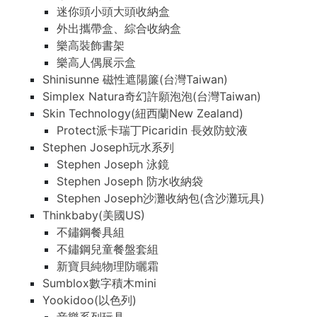
迷你頭小頭大頭收納盒
外出攜帶盒、綜合收納盒
樂高裝飾書架
樂高人偶展示盒
Shinisunne 磁性遮陽簾(台灣Taiwan)
Simplex Natura奇幻許願泡泡(台灣Taiwan)
Skin Technology(紐西蘭New Zealand)
Protect派卡瑞丁Picaridin 長效防蚊液
Stephen Joseph玩水系列
Stephen Joseph 泳鏡
Stephen Joseph 防水收納袋
Stephen Joseph沙灘收納包(含沙灘玩具)
Thinkbaby(美國US)
不鏽鋼餐具組
不鏽鋼兒童餐盤套組
新寶貝純物理防曬霜
Sumblox數字積木mini
Yookidoo(以色列)