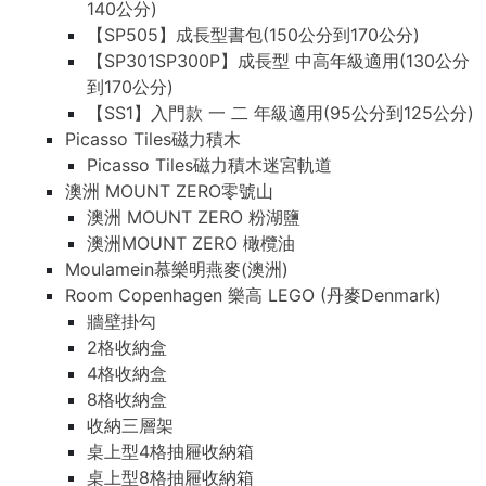
140公分)
【SP505】成長型書包(150公分到170公分)
【SP301SP300P】成長型 中高年級適用(130公分
到170公分)
【SS1】入門款 一 二 年級適用(95公分到125公分)
Picasso Tiles磁力積木
Picasso Tiles磁力積木迷宮軌道
澳洲 MOUNT ZERO零號山
澳洲 MOUNT ZERO 粉湖鹽
澳洲MOUNT ZERO 橄欖油
Moulamein慕樂明燕麥(澳洲)
Room Copenhagen 樂高 LEGO (丹麥Denmark)
牆壁掛勾
2格收納盒
4格收納盒
8格收納盒
收納三層架
桌上型4格抽屜收納箱
桌上型8格抽屜收納箱