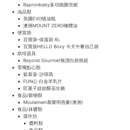
Bapronbaby多功能圍兜裙
油品類
美國EVO噴油瓶
澳洲MOUNT ZERO橄欖油
便當袋
百寶袋-保溫袋 6L
百寶袋HELLO Boxy 今天午餐自己袋
烘培器具
Beyond Gourmet無漂白烘焙紙
零嘴點心類
穀慕蒎-沙琪瑪
FUN心 白金羊乳片
匠菓子娃娃酥花生糖
食品/穀物類
Moulamein慕樂明燕麥(澳洲)
食品/抹醬類
藻作坊
醬料類