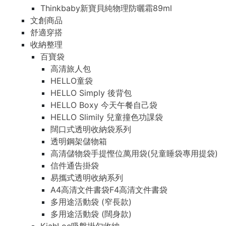
Thinkbaby新寶貝純物理防曬霜89ml
文創商品
舒適穿搭
收納整理
百寶袋
高清旅人包
HELLO童袋
HELLO Simply 後背包
HELLO Boxy 今天午餐自己袋
HELLO Slimily 兒童撞色功課袋
闊口式透明收納袋系列
透明鋼架儲物箱
高清儲物袋手提慳位萬用袋(兒童睡袋專用提袋)
信件通告掛袋
易攜式透明收納系列
A4高清文件書袋F4高清文件書袋
多用途活動袋 (窄長款)
多用途活動袋 (闊身款)