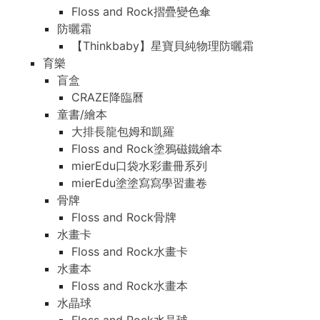
Floss and Rock摺疊變色傘
防曬霜
【Thinkbaby】星寶貝純物理防曬霜
育樂
盲盒
CRAZE降臨曆
童書/繪本
大排長龍包姆和凱羅
Floss and Rock塗鴉磁鐵繪本
mierEdu口袋水彩畫冊系列
mierEdu塗塗寫寫學習畫卷
骨牌
Floss and Rock骨牌
水畫卡
Floss and Rock水畫卡
水畫本
Floss and Rock水畫本
水晶球