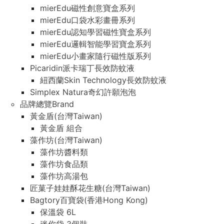
mierEdu磁性創意寶盒系列
mierEdu口袋水彩畫冊系列
mierEdu認知學習磁性寶盒系列
mierEdu邏輯智能學習寶盒系列
mierEdu小畫家隨行磁性版系列
Picaridin派卡瑞丁長效防蚊液
紐西蘭Skin Technology長效防蚊液
Simplex Natura奇幻許願泡泡
品牌總覽Brand
黃金盾(台灣Taiwan)
黃金盾 組合
藻作坊(台灣Taiwan)
藻作坊醬料類
藻作坊食品類
藻作坊高湯包
匠菓子娃娃酥花生糖(台灣Taiwan)
Bagtory百寶袋(香港Hong Kong)
保溫袋 6L