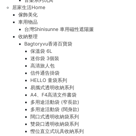
音樂系列玩具
居家生活Home
傢飾美化
車用物品
台灣Shinisunne 車用磁性遮陽簾
收納整理
Bagtoryvu香港百寶袋
保溫袋 6L
迷你袋 3個裝
高清旅人包
信件通告掛袋
HELLO 童袋系列
易攜式透明收納系列
A4、F4高清文件書袋
多用途活動袋 (窄長款)
多用途活動袋 (闊身款)
闊口式透明收納袋系列
雙袋口透明收納袋系列
慳位直立式玩具收納系列