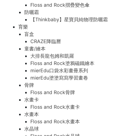
Floss and Rock摺疊變色傘
防曬霜
【Thinkbaby】星寶貝純物理防曬霜
育樂
盲盒
CRAZE降臨曆
童書/繪本
大排長龍包姆和凱羅
Floss and Rock塗鴉磁鐵繪本
mierEdu口袋水彩畫冊系列
mierEdu塗塗寫寫學習畫卷
骨牌
Floss and Rock骨牌
水畫卡
Floss and Rock水畫卡
水畫本
Floss and Rock水畫本
水晶球