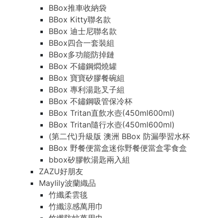
BBox推車收納袋
BBox Kitty聯名款
BBox 迪士尼聯名款
BBox四合一套裝組
BBox多功能防掉鏈
BBox 不鏽鋼燜燒罐
BBox 寶寶矽膠餐碗組
BBox 專利湯匙叉子組
BBox 不鏽鋼吸管保冷杯
BBox Tritan直飲水壺(450ml600ml)
BBox Tritan隨行水壺(450ml600ml)
(第二代)升級版 澳洲 BBox 防漏學習水杯
BBox 野餐便當盒迷你野餐便當盒零食盒
bbox矽膠軟湯匙兩入組
ZAZU好朋友
Maylily波蘭織品
竹纖柔雲毯
竹纖涼感萬用巾