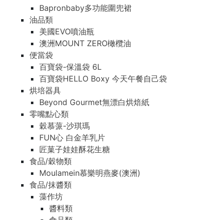
Bapronbaby多功能圍兜裙
油品類
美國EVO噴油瓶
澳洲MOUNT ZERO橄欖油
便當袋
百寶袋-保溫袋 6L
百寶袋HELLO Boxy 今天午餐自己袋
烘培器具
Beyond Gourmet無漂白烘焙紙
零嘴點心類
穀慕蒎-沙琪瑪
FUN心 白金羊乳片
匠菓子娃娃酥花生糖
食品/穀物類
Moulamein慕樂明燕麥(澳洲)
食品/抹醬類
藻作坊
醬料類