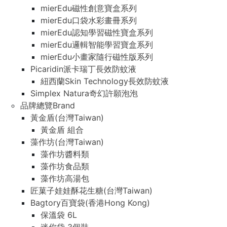
mierEdu磁性創意寶盒系列
mierEdu口袋水彩畫冊系列
mierEdu認知學習磁性寶盒系列
mierEdu邏輯智能學習寶盒系列
mierEdu小畫家隨行磁性版系列
Picaridin派卡瑞丁長效防蚊液
紐西蘭Skin Technology長效防蚊液
Simplex Natura奇幻許願泡泡
品牌總覽Brand
黃金盾(台灣Taiwan)
黃金盾 組合
藻作坊(台灣Taiwan)
藻作坊醬料類
藻作坊食品類
藻作坊高湯包
匠菓子娃娃酥花生糖(台灣Taiwan)
Bagtory百寶袋(香港Hong Kong)
保溫袋 6L