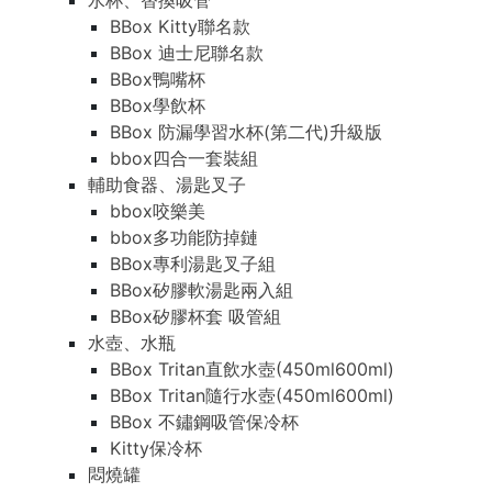
水杯、替換吸管
BBox Kitty聯名款
BBox 迪士尼聯名款
BBox鴨嘴杯
BBox學飲杯
BBox 防漏學習水杯(第二代)升級版
bbox四合一套裝組
輔助食器、湯匙叉子
bbox咬樂美
bbox多功能防掉鏈
BBox專利湯匙叉子組
BBox矽膠軟湯匙兩入組
BBox矽膠杯套 吸管組
水壺、水瓶
BBox Tritan直飲水壺(450ml600ml)
BBox Tritan隨行水壺(450ml600ml)
BBox 不鏽鋼吸管保冷杯
Kitty保冷杯
悶燒罐