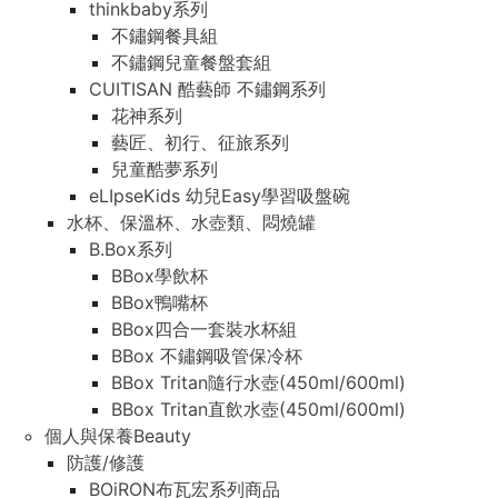
thinkbaby系列
不鏽鋼餐具組
不鏽鋼兒童餐盤套組
CUITISAN 酷藝師 不鏽鋼系列
花神系列
藝匠、初行、征旅系列
兒童酷夢系列
eLIpseKids 幼兒Easy學習吸盤碗
水杯、保溫杯、水壺類、悶燒罐
B.Box系列
BBox學飲杯
BBox鴨嘴杯
BBox四合一套裝水杯組
BBox 不鏽鋼吸管保冷杯
BBox Tritan隨行水壺(450ml/600ml)
BBox Tritan直飲水壺(450ml/600ml)
個人與保養Beauty
防護/修護
BOiRON布瓦宏系列商品