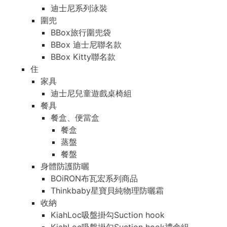
迪士尼系列泳裝
圍兜
BBox旅行圍兜袋
BBox 迪士尼聯名款
BBox Kitty聯名款
住
家具
迪士尼兒童遊戲桌椅組
餐具
餐盒、便當盒
餐盒
蒸盤
餐盤
身體防護防曬
BOiRON布瓦宏系列商品
Thinkbaby星寶貝純物理防曬霜
收納
KiahLoc吸盤掛勾Suction hook