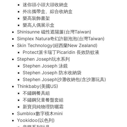
迷你頭小頭大頭收納盒
外出攜帶盒、綜合收納盒
樂高裝飾書架
樂高人偶展示盒
Shinisunne 磁性遮陽簾(台灣Taiwan)
Simplex Natura奇幻許願泡泡(台灣Taiwan)
Skin Technology(紐西蘭New Zealand)
Protect派卡瑞丁Picaridin 長效防蚊液
Stephen Joseph玩水系列
Stephen Joseph 泳鏡
Stephen Joseph 防水收納袋
Stephen Joseph沙灘收納包(含沙灘玩具)
Thinkbaby(美國US)
不鏽鋼餐具組
不鏽鋼兒童餐盤套組
新寶貝純物理防曬霜
Sumblox數字積木mini
Yookidoo(以色列)