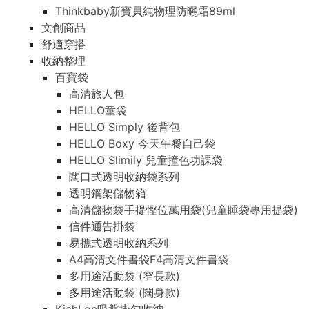
Thinkbaby新寶貝純物理防曬霜89ml
文創商品
舒適穿搭
收納整理
百寶袋
高清旅人包
HELLO童袋
HELLO Simply 後背包
HELLO Boxy 今天午餐自己袋
HELLO Slimily 兒童撞色功課袋
闊口式透明收納袋系列
透明鋼架儲物箱
高清儲物袋手提慳位萬用袋(兒童睡袋專用提袋)
信件通告掛袋
易攜式透明收納系列
A4高清文件書袋F4高清文件書袋
多用途活動袋 (窄長款)
多用途活動袋 (闊身款)