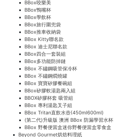
BBox咬樂美
BBox鴨嘴杯
BBox學飲杯
BBox旅行圍兜袋
BBox推車收納袋
BBox Kitty聯名款
BBox 迪士尼聯名款
BBox四合一套裝組
BBox多功能防掉鏈
BBox 不鏽鋼吸管保冷杯
BBox 不鏽鋼燜燒罐
BBox 寶寶矽膠餐碗組
BBox矽膠軟湯匙兩入組
BBOX矽膠杯套 吸管組
BBox 專利湯匙叉子組
BBox Tritan直飲水壺(450ml600ml)
(第二代)升級版 澳洲 BBox 防漏學習水杯
BBox 野餐便當盒迷你野餐便當盒零食盒
Beyond Gourmet烘焙料理紙