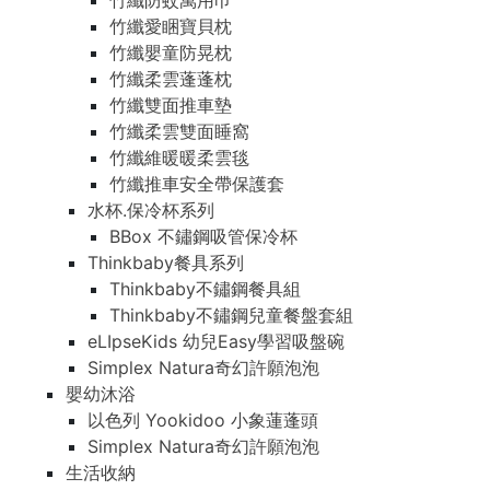
竹纖防蚊萬用巾
竹纖愛睏寶貝枕
竹纖嬰童防晃枕
竹纖柔雲蓬蓬枕
竹纖雙面推車墊
竹纖柔雲雙面睡窩
竹纖維暖暖柔雲毯
竹纖推車安全帶保護套
水杯.保冷杯系列
BBox 不鏽鋼吸管保冷杯
Thinkbaby餐具系列
Thinkbaby不鏽鋼餐具組
Thinkbaby不鏽鋼兒童餐盤套組
eLIpseKids 幼兒Easy學習吸盤碗
Simplex Natura奇幻許願泡泡
嬰幼沐浴
以色列 Yookidoo 小象蓮蓬頭
Simplex Natura奇幻許願泡泡
生活收納