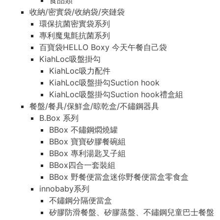
食品類
收納/密實袋/收納袋/夾鏈袋
環保抗菌密實袋系列
專利魔鬼氈抗菌系列
百寶袋HELLO Boxy 今天午餐自己袋
KiahLoc吸盤掛勾
KiahLoc吸力配件
KiahLoc吸盤掛勾Suction hook
KiahLoc吸盤掛勾Suction hook禮盒組
餐盤/餐具/保鮮盒/晾乾盒/不鏽鋼器具
B.Box 系列
BBox 不鏽鋼燜燒罐
BBox 寶寶矽膠餐碗組
BBox 專利湯匙叉子組
BBox四合一套裝組
BBox 野餐便當盒迷你野餐便當盒零食盒
innobaby系列
不鏽鋼分隔便當盒
矽膠防滑餐盤、矽膠蒸盤、不鏽鋼兒童巴士餐盤