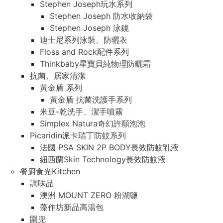
Stephen Joseph玩水系列
Stephen Joseph 防水收納袋
Stephen Joseph 泳鏡
迪士尼系列泳裝、防曬衣
Floss and Rock配件系列
Thinkbaby星寶貝純物理防曬霜
抗菌、居家清潔
黃金盾 系列
黃金盾 抗菌洗護手系列
米豆-乾洗手、潔手噴霧
Simplex Natura奇幻許願泡泡
Picaridin派卡瑞丁防蚊系列
法國 PSA SKIN 2P BODY長效防蚊乳液
紐西蘭Skin Technology長效防蚊液
餐廚食光Kitchen
調味品
澳洲 MOUNT ZERO 粉湖鹽
藻作坊新品高湯包
圍兜