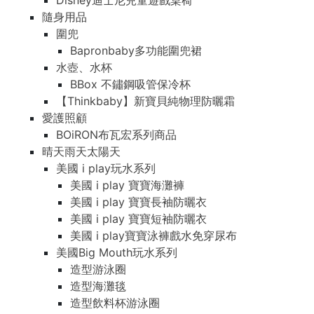
Disney迪士尼兒童遊戲桌椅
隨身用品
圍兜
Bapronbaby多功能圍兜裙
水壺、水杯
BBox 不鏽鋼吸管保冷杯
【Thinkbaby】新寶貝純物理防曬霜
愛護照顧
BOiRON布瓦宏系列商品
晴天雨天太陽天
美國 i play玩水系列
美國 i play 寶寶海灘褲
美國 i play 寶寶長袖防曬衣
美國 i play 寶寶短袖防曬衣
美國 i play寶寶泳褲戲水免穿尿布
美國Big Mouth玩水系列
造型游泳圈
造型海灘毯
造型飲料杯游泳圈