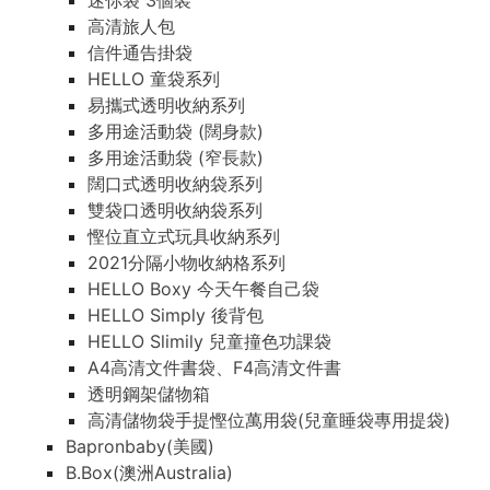
迷你袋 3個裝
高清旅人包
信件通告掛袋
HELLO 童袋系列
易攜式透明收納系列
多用途活動袋 (闊身款)
多用途活動袋 (窄長款)
闊口式透明收納袋系列
雙袋口透明收納袋系列
慳位直立式玩具收納系列
2021分隔小物收納格系列
HELLO Boxy 今天午餐自己袋
HELLO Simply 後背包
HELLO Slimily 兒童撞色功課袋
A4高清文件書袋、F4高清文件書
透明鋼架儲物箱
高清儲物袋手提慳位萬用袋(兒童睡袋專用提袋)
Bapronbaby(美國)
B.Box(澳洲Australia)