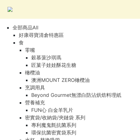
全部商品All
好康尋寶清倉特惠區
食
零嘴
穀慕蒎沙琪瑪
匠菓子娃娃酥花生糖
橄欖油
澳洲MOUNT ZERO橄欖油
烹調用具
Beyond Gourmet無漂白防沾烘焙料理紙
營養補充
FUN心 白金羊乳片
密實袋/收納袋/夾鏈袋 系列
專利魔鬼氈抗菌系列
環保抗菌密實袋系列