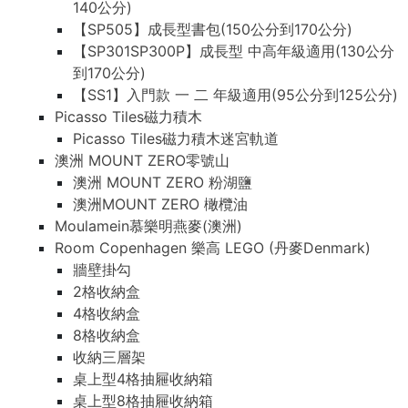
140公分)
【SP505】成長型書包(150公分到170公分)
【SP301SP300P】成長型 中高年級適用(130公分
到170公分)
【SS1】入門款 一 二 年級適用(95公分到125公分)
Picasso Tiles磁力積木
Picasso Tiles磁力積木迷宮軌道
澳洲 MOUNT ZERO零號山
澳洲 MOUNT ZERO 粉湖鹽
澳洲MOUNT ZERO 橄欖油
Moulamein慕樂明燕麥(澳洲)
Room Copenhagen 樂高 LEGO (丹麥Denmark)
牆壁掛勾
2格收納盒
4格收納盒
8格收納盒
收納三層架
桌上型4格抽屜收納箱
桌上型8格抽屜收納箱