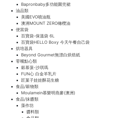
Bapronbaby多功能圍兜裙
油品類
美國EVO噴油瓶
澳洲MOUNT ZERO橄欖油
便當袋
百寶袋-保溫袋 6L
百寶袋HELLO Boxy 今天午餐自己袋
烘培器具
Beyond Gourmet無漂白烘焙紙
零嘴點心類
穀慕蒎-沙琪瑪
FUN心 白金羊乳片
匠菓子娃娃酥花生糖
食品/穀物類
Moulamein慕樂明燕麥(澳洲)
食品/抹醬類
藻作坊
醬料類