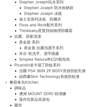
Stephen Joseph玩水系列
Stephen Joseph 防水收納袋
Stephen Joseph 泳鏡
迪士尼系列泳裝、防曬衣
Floss and Rock配件系列
Thinkbaby星寶貝純物理防曬霜
抗菌、居家清潔
黃金盾 系列
黃金盾 抗菌洗護手系列
米豆-乾洗手、潔手噴霧
Simplex Natura奇幻許願泡泡
Picaridin派卡瑞丁防蚊系列
法國 PSA SKIN 2P BODY長效防蚊乳液
紐西蘭Skin Technology長效防蚊液
餐廚食光Kitchen
調味品
澳洲 MOUNT ZERO 粉湖鹽
藻作坊新品高湯包
圍兜