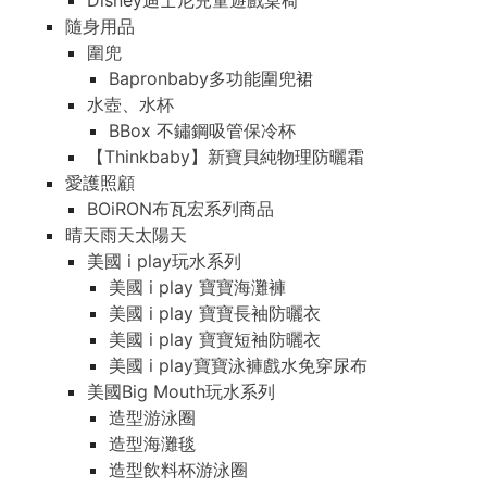
Disney迪士尼兒童遊戲桌椅
隨身用品
圍兜
Bapronbaby多功能圍兜裙
水壺、水杯
BBox 不鏽鋼吸管保冷杯
【Thinkbaby】新寶貝純物理防曬霜
愛護照顧
BOiRON布瓦宏系列商品
晴天雨天太陽天
美國 i play玩水系列
美國 i play 寶寶海灘褲
美國 i play 寶寶長袖防曬衣
美國 i play 寶寶短袖防曬衣
美國 i play寶寶泳褲戲水免穿尿布
美國Big Mouth玩水系列
造型游泳圈
造型海灘毯
造型飲料杯游泳圈