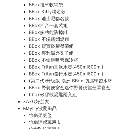
BBox推車收納袋
BBox Kitty聯名款
BBox 迪士尼聯名款
BBox四合一套裝組
BBox多功能防掉鏈
BBox 不鏽鋼燜燒罐
BBox 寶寶矽膠餐碗組
BBox 專利湯匙叉子組
BBox 不鏽鋼吸管保冷杯
BBox Tritan直飲水壺(450ml600ml)
BBox Tritan隨行水壺(450ml600ml)
(第二代)升級版 澳洲 BBox 防漏學習水杯
BBox 野餐便當盒迷你野餐便當盒零食盒
bbox矽膠軟湯匙兩入組
ZAZU好朋友
Maylily波蘭織品
竹纖柔雲毯
竹纖涼感萬用巾