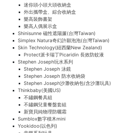
迷你頭小頭大頭收納盒
外出攜帶盒、綜合收納盒
樂高裝飾書架
樂高人偶展示盒
Shinisunne 磁性遮陽簾(台灣Taiwan)
Simplex Natura奇幻許願泡泡(台灣Taiwan)
Skin Technology(紐西蘭New Zealand)
Protect派卡瑞丁Picaridin 長效防蚊液
Stephen Joseph玩水系列
Stephen Joseph 泳鏡
Stephen Joseph 防水收納袋
Stephen Joseph沙灘收納包(含沙灘玩具)
Thinkbaby(美國US)
不鏽鋼餐具組
不鏽鋼兒童餐盤套組
新寶貝純物理防曬霜
Sumblox數字積木mini
Yookidoo(以色列)