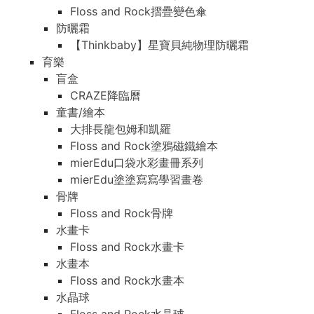
Floss and Rock摺疊變色傘
防曬霜
【Thinkbaby】星寶貝純物理防曬霜
育樂
盲盒
CRAZE降臨曆
童書/繪本
大排長龍包姆和凱羅
Floss and Rock塗鴉磁鐵繪本
mierEdu口袋水彩畫冊系列
mierEdu塗塗寫寫學習畫卷
骨牌
Floss and Rock骨牌
水畫卡
Floss and Rock水畫卡
水畫本
Floss and Rock水畫本
水晶球