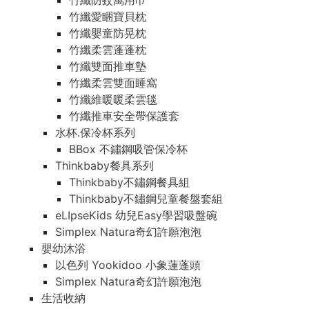
竹纖防蚊萬用巾
竹纖愛睏寶貝枕
竹纖嬰童防晃枕
竹纖柔雲蓬蓬枕
竹纖雙面推車墊
竹纖柔雲雙面睡窩
竹纖維暖暖柔雲毯
竹纖推車安全帶保護套
水杯.保冷杯系列
BBox 不鏽鋼吸管保冷杯
Thinkbaby餐具系列
Thinkbaby不鏽鋼餐具組
Thinkbaby不鏽鋼兒童餐盤套組
eLIpseKids 幼兒Easy學習吸盤碗
Simplex Natura奇幻許願泡泡
嬰幼沐浴
以色列 Yookidoo 小象蓮蓬頭
Simplex Natura奇幻許願泡泡
生活收納