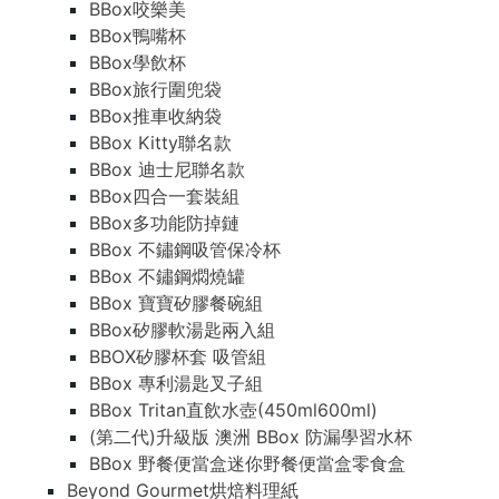
BBox咬樂美
BBox鴨嘴杯
BBox學飲杯
BBox旅行圍兜袋
BBox推車收納袋
BBox Kitty聯名款
BBox 迪士尼聯名款
BBox四合一套裝組
BBox多功能防掉鏈
BBox 不鏽鋼吸管保冷杯
BBox 不鏽鋼燜燒罐
BBox 寶寶矽膠餐碗組
BBox矽膠軟湯匙兩入組
BBOX矽膠杯套 吸管組
BBox 專利湯匙叉子組
BBox Tritan直飲水壺(450ml600ml)
(第二代)升級版 澳洲 BBox 防漏學習水杯
BBox 野餐便當盒迷你野餐便當盒零食盒
Beyond Gourmet烘焙料理紙