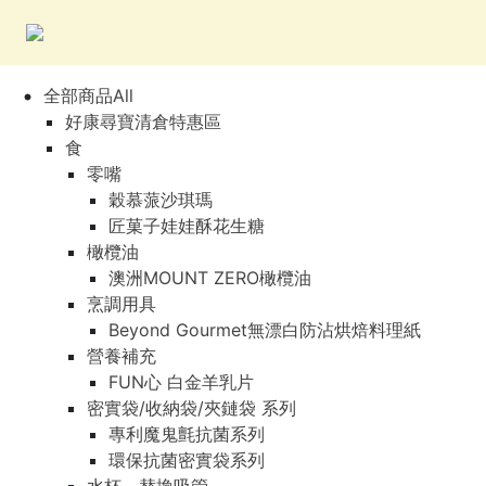
全部商品All
好康尋寶清倉特惠區
食
零嘴
穀慕蒎沙琪瑪
匠菓子娃娃酥花生糖
橄欖油
澳洲MOUNT ZERO橄欖油
烹調用具
Beyond Gourmet無漂白防沾烘焙料理紙
營養補充
FUN心 白金羊乳片
密實袋/收納袋/夾鏈袋 系列
專利魔鬼氈抗菌系列
環保抗菌密實袋系列