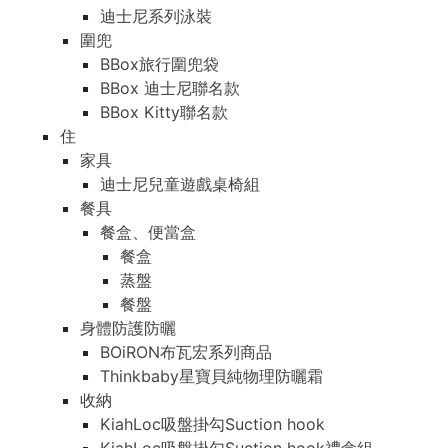
迪士尼系列泳裝
圍兜
BBox旅行圍兜袋
BBox 迪士尼聯名款
BBox Kitty聯名款
住
家具
迪士尼兒童遊戲桌椅組
餐具
餐盒、便當盒
餐盒
蒸盤
餐盤
身體防護防曬
BOiRON布瓦宏系列商品
Thinkbaby星寶貝純物理防曬霜
收納
KiahLoc吸盤掛勾Suction hook