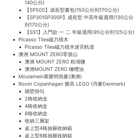
140公分)
【SP505】成長型書包(150公分到170公分)
【SP301SP300P】成長型 中高年級適用(130公分
到170公分)
【SS1】入門款 一 二 年級適用(95公分到125公分)
Picasso Tiles磁力積木
Picasso Tiles磁力積木迷宮軌道
澳洲 MOUNT ZERO零號山
澳洲 MOUNT ZERO 粉湖鹽
澳洲MOUNT ZERO 橄欖油
Moulamein慕樂明燕麥(澳洲)
Room Copenhagen 樂高 LEGO (丹麥Denmark)
牆壁掛勾
2格收納盒
4格收納盒
8格收納盒
收納三層架
桌上型4格抽屜收納箱
桌上型8格抽屜收納箱