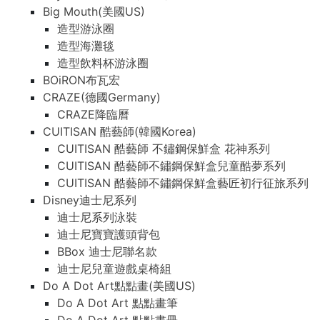
Big Mouth(美國US)
造型游泳圈
造型海灘毯
造型飲料杯游泳圈
BOiRON布瓦宏
CRAZE(德國Germany)
CRAZE降臨曆
CUITISAN 酷藝師(韓國Korea)
CUITISAN 酷藝師 不鏽鋼保鮮盒 花神系列
CUITISAN 酷藝師不鏽鋼保鮮盒兒童酷夢系列
CUITISAN 酷藝師不鏽鋼保鮮盒藝匠初行征旅系列
Disney迪士尼系列
迪士尼系列泳裝
迪士尼寶寶護頭背包
BBox 迪士尼聯名款
迪士尼兒童遊戲桌椅組
Do A Dot Art點點畫(美國US)
Do A Dot Art 點點畫筆