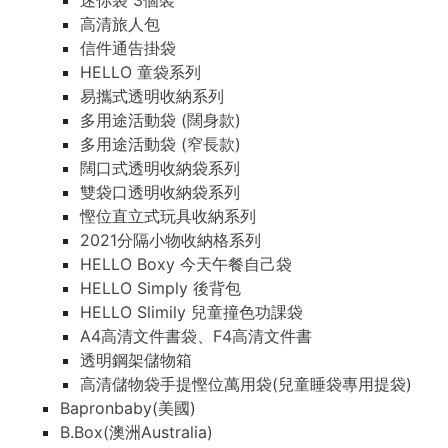
迷你袋 3個裝
高清旅人包
信件通告掛袋
HELLO 童袋系列
易攜式透明收納系列
多用途活動袋 (闊身款)
多用途活動袋 (窄長款)
闊口式透明收納袋系列
雙袋口透明收納袋系列
慳位直立式玩具收納系列
2021分隔小物收納格系列
HELLO Boxy 今天午餐自己袋
HELLO Simply 後背包
HELLO Slimily 兒童撞色功課袋
A4高清文件書袋、F4高清文件書
透明鋼架儲物箱
高清儲物袋手提慳位萬用袋(兒童睡袋專用提袋)
Bapronbaby(美國)
B.Box(澳洲Australia)