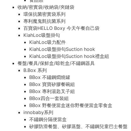
食品類
收納/密實袋/收納袋/夾鏈袋
環保抗菌密實袋系列
專利魔鬼氈抗菌系列
百寶袋HELLO Boxy 今天午餐自己袋
KiahLoc吸盤掛勾
KiahLoc吸力配件
KiahLoc吸盤掛勾Suction hook
KiahLoc吸盤掛勾Suction hook禮盒組
餐盤/餐具/保鮮盒/晾乾盒/不鏽鋼器具
B.Box 系列
BBox 不鏽鋼燜燒罐
BBox 寶寶矽膠餐碗組
BBox 專利湯匙叉子組
BBox四合一套裝組
BBox 野餐便當盒迷你野餐便當盒零食盒
innobaby系列
不鏽鋼分隔便當盒
矽膠防滑餐盤、矽膠蒸盤、不鏽鋼兒童巴士餐盤