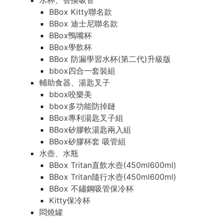
水杯、替換吸管
BBox Kitty聯名款
BBox 迪士尼聯名款
BBox鴨嘴杯
BBox學飲杯
BBox 防漏學習水杯(第二代)升級版
bbox四合一套裝組
輔助食器、湯匙叉子
bbox咬樂美
bbox多功能防掉鏈
BBox專利湯匙叉子組
BBox矽膠軟湯匙兩入組
BBox矽膠杯套 吸管組
水壺、水瓶
BBox Tritan直飲水壺(450ml600ml)
BBox Tritan隨行水壺(450ml600ml)
BBox 不鏽鋼吸管保冷杯
Kitty保冷杯
悶燒罐