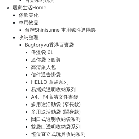
音樂系列玩具
居家生活Home
傢飾美化
車用物品
台灣Shinisunne 車用磁性遮陽簾
收納整理
Bagtoryvu香港百寶袋
保溫袋 6L
迷你袋 3個裝
高清旅人包
信件通告掛袋
HELLO 童袋系列
易攜式透明收納系列
A4、F4高清文件書袋
多用途活動袋 (窄長款)
多用途活動袋 (闊身款)
闊口式透明收納袋系列
雙袋口透明收納袋系列
慳位直立式玩具收納系列