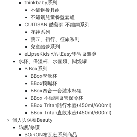
thinkbaby系列
不鏽鋼餐具組
不鏽鋼兒童餐盤套組
CUITISAN 酷藝師 不鏽鋼系列
花神系列
藝匠、初行、征旅系列
兒童酷夢系列
eLIpseKids 幼兒Easy學習吸盤碗
水杯、保溫杯、水壺類、悶燒罐
B.Box系列
BBox學飲杯
BBox鴨嘴杯
BBox四合一套裝水杯組
BBox 不鏽鋼吸管保冷杯
BBox Tritan隨行水壺(450ml/600ml)
BBox Tritan直飲水壺(450ml/600ml)
個人與保養Beauty
防護/修護
BOiRON布瓦宏系列商品