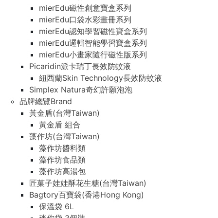
mierEdu磁性創意寶盒系列
mierEdu口袋水彩畫冊系列
mierEdu認知學習磁性寶盒系列
mierEdu邏輯智能學習寶盒系列
mierEdu小畫家隨行磁性版系列
Picaridin派卡瑞丁長效防蚊液
紐西蘭Skin Technology長效防蚊液
Simplex Natura奇幻許願泡泡
品牌總覽Brand
黃金盾(台灣Taiwan)
黃金盾 組合
藻作坊(台灣Taiwan)
藻作坊醬料類
藻作坊食品類
藻作坊高湯包
匠菓子娃娃酥花生糖(台灣Taiwan)
Bagtory百寶袋(香港Hong Kong)
保溫袋 6L