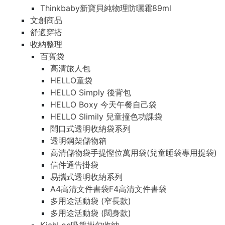
Thinkbaby新寶貝純物理防曬霜89ml
文創商品
舒適穿搭
收納整理
百寶袋
高清旅人包
HELLO童袋
HELLO Simply 後背包
HELLO Boxy 今天午餐自己袋
HELLO Slimily 兒童撞色功課袋
闊口式透明收納袋系列
透明鋼架儲物箱
高清儲物袋手提慳位萬用袋(兒童睡袋專用提袋)
信件通告掛袋
易攜式透明收納系列
A4高清文件書袋F4高清文件書袋
多用途活動袋 (窄長款)
多用途活動袋 (闊身款)