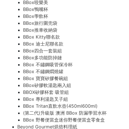
BBox咬樂美
BBox鴨嘴杯
BBox學飲杯
BBox旅行圍兜袋
BBox推車收納袋
BBox Kitty聯名款
BBox 迪士尼聯名款
BBox四合一套裝組
BBox多功能防掉鏈
BBox 不鏽鋼吸管保冷杯
BBox 不鏽鋼燜燒罐
BBox 寶寶矽膠餐碗組
BBox矽膠軟湯匙兩入組
BBOX矽膠杯套 吸管組
BBox 專利湯匙叉子組
BBox Tritan直飲水壺(450ml600ml)
(第二代)升級版 澳洲 BBox 防漏學習水杯
BBox 野餐便當盒迷你野餐便當盒零食盒
Beyond Gourmet烘焙料理紙