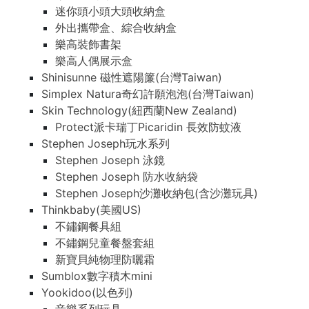
迷你頭小頭大頭收納盒
外出攜帶盒、綜合收納盒
樂高裝飾書架
樂高人偶展示盒
Shinisunne 磁性遮陽簾(台灣Taiwan)
Simplex Natura奇幻許願泡泡(台灣Taiwan)
Skin Technology(紐西蘭New Zealand)
Protect派卡瑞丁Picaridin 長效防蚊液
Stephen Joseph玩水系列
Stephen Joseph 泳鏡
Stephen Joseph 防水收納袋
Stephen Joseph沙灘收納包(含沙灘玩具)
Thinkbaby(美國US)
不鏽鋼餐具組
不鏽鋼兒童餐盤套組
新寶貝純物理防曬霜
Sumblox數字積木mini
Yookidoo(以色列)