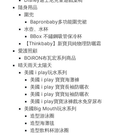
Disney迪士尼兒童遊戲桌椅
隨身用品
圍兜
Bapronbaby多功能圍兜裙
水壺、水杯
BBox 不鏽鋼吸管保冷杯
【Thinkbaby】新寶貝純物理防曬霜
愛護照顧
BOiRON布瓦宏系列商品
晴天雨天太陽天
美國 i play玩水系列
美國 i play 寶寶海灘褲
美國 i play 寶寶長袖防曬衣
美國 i play 寶寶短袖防曬衣
美國 i play寶寶泳褲戲水免穿尿布
美國Big Mouth玩水系列
造型游泳圈
造型海灘毯
造型飲料杯游泳圈