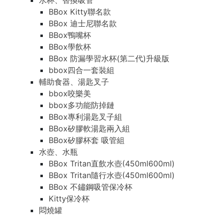
水杯、替換吸管
BBox Kitty聯名款
BBox 迪士尼聯名款
BBox鴨嘴杯
BBox學飲杯
BBox 防漏學習水杯(第二代)升級版
bbox四合一套裝組
輔助食器、湯匙叉子
bbox咬樂美
bbox多功能防掉鏈
BBox專利湯匙叉子組
BBox矽膠軟湯匙兩入組
BBox矽膠杯套 吸管組
水壺、水瓶
BBox Tritan直飲水壺(450ml600ml)
BBox Tritan隨行水壺(450ml600ml)
BBox 不鏽鋼吸管保冷杯
Kitty保冷杯
悶燒罐