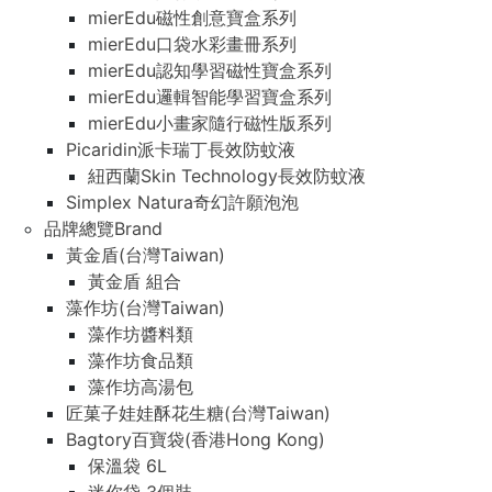
mierEdu磁性創意寶盒系列
mierEdu口袋水彩畫冊系列
mierEdu認知學習磁性寶盒系列
mierEdu邏輯智能學習寶盒系列
mierEdu小畫家隨行磁性版系列
Picaridin派卡瑞丁長效防蚊液
紐西蘭Skin Technology長效防蚊液
Simplex Natura奇幻許願泡泡
品牌總覽Brand
黃金盾(台灣Taiwan)
黃金盾 組合
藻作坊(台灣Taiwan)
藻作坊醬料類
藻作坊食品類
藻作坊高湯包
匠菓子娃娃酥花生糖(台灣Taiwan)
Bagtory百寶袋(香港Hong Kong)
保溫袋 6L