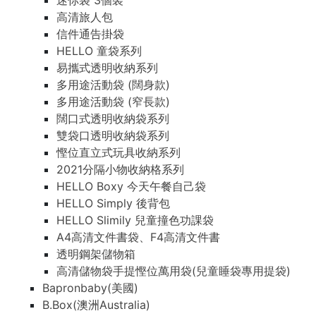
迷你袋 3個裝
高清旅人包
信件通告掛袋
HELLO 童袋系列
易攜式透明收納系列
多用途活動袋 (闊身款)
多用途活動袋 (窄長款)
闊口式透明收納袋系列
雙袋口透明收納袋系列
慳位直立式玩具收納系列
2021分隔小物收納格系列
HELLO Boxy 今天午餐自己袋
HELLO Simply 後背包
HELLO Slimily 兒童撞色功課袋
A4高清文件書袋、F4高清文件書
透明鋼架儲物箱
高清儲物袋手提慳位萬用袋(兒童睡袋專用提袋)
Bapronbaby(美國)
B.Box(澳洲Australia)