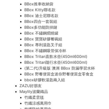
BBox推車收納袋
BBox Kitty聯名款
BBox 迪士尼聯名款
BBox四合一套裝組
BBox多功能防掉鏈
BBox 不鏽鋼燜燒罐
BBox 寶寶矽膠餐碗組
BBox 專利湯匙叉子組
BBox 不鏽鋼吸管保冷杯
BBox Tritan直飲水壺(450ml600ml)
BBox Tritan隨行水壺(450ml600ml)
(第二代)升級版 澳洲 BBox 防漏學習水杯
BBox 野餐便當盒迷你野餐便當盒零食盒
bbox矽膠軟湯匙兩入組
ZAZU好朋友
Maylily波蘭織品
竹纖柔雲毯
竹纖涼感萬用巾