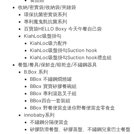
食品類
收納/密實袋/收納袋/夾鏈袋
環保抗菌密實袋系列
專利魔鬼氈抗菌系列
百寶袋HELLO Boxy 今天午餐自己袋
KiahLoc吸盤掛勾
KiahLoc吸力配件
KiahLoc吸盤掛勾Suction hook
KiahLoc吸盤掛勾Suction hook禮盒組
餐盤/餐具/保鮮盒/晾乾盒/不鏽鋼器具
B.Box 系列
BBox 不鏽鋼燜燒罐
BBox 寶寶矽膠餐碗組
BBox 專利湯匙叉子組
BBox四合一套裝組
BBox 野餐便當盒迷你野餐便當盒零食盒
innobaby系列
不鏽鋼分隔便當盒
矽膠防滑餐盤、矽膠蒸盤、不鏽鋼兒童巴士餐盤