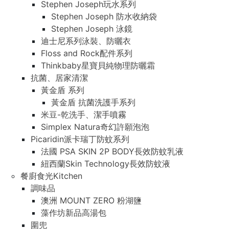
Stephen Joseph玩水系列
Stephen Joseph 防水收納袋
Stephen Joseph 泳鏡
迪士尼系列泳裝、防曬衣
Floss and Rock配件系列
Thinkbaby星寶貝純物理防曬霜
抗菌、居家清潔
黃金盾 系列
黃金盾 抗菌洗護手系列
米豆-乾洗手、潔手噴霧
Simplex Natura奇幻許願泡泡
Picaridin派卡瑞丁防蚊系列
法國 PSA SKIN 2P BODY長效防蚊乳液
紐西蘭Skin Technology長效防蚊液
餐廚食光Kitchen
調味品
澳洲 MOUNT ZERO 粉湖鹽
藻作坊新品高湯包
圍兜