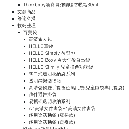
Thinkbaby新寶貝純物理防曬霜89ml
文創商品
舒適穿搭
收納整理
百寶袋
高清旅人包
HELLO童袋
HELLO Simply 後背包
HELLO Boxy 今天午餐自己袋
HELLO Slimily 兒童撞色功課袋
闊口式透明收納袋系列
透明鋼架儲物箱
高清儲物袋手提慳位萬用袋(兒童睡袋專用提袋)
信件通告掛袋
易攜式透明收納系列
A4高清文件書袋F4高清文件書袋
多用途活動袋 (窄長款)
多用途活動袋 (闊身款)