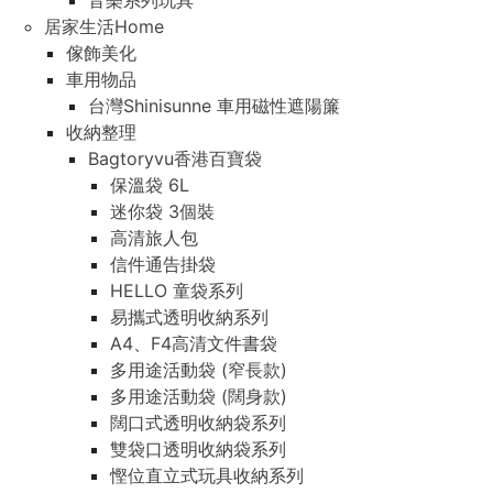
音樂系列玩具
居家生活Home
傢飾美化
車用物品
台灣Shinisunne 車用磁性遮陽簾
收納整理
Bagtoryvu香港百寶袋
保溫袋 6L
迷你袋 3個裝
高清旅人包
信件通告掛袋
HELLO 童袋系列
易攜式透明收納系列
A4、F4高清文件書袋
多用途活動袋 (窄長款)
多用途活動袋 (闊身款)
闊口式透明收納袋系列
雙袋口透明收納袋系列
慳位直立式玩具收納系列