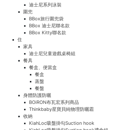
迪士尼系列泳裝
圍兜
BBox旅行圍兜袋
BBox 迪士尼聯名款
BBox Kitty聯名款
住
家具
迪士尼兒童遊戲桌椅組
餐具
餐盒、便當盒
餐盒
蒸盤
餐盤
身體防護防曬
BOiRON布瓦宏系列商品
Thinkbaby星寶貝純物理防曬霜
收納
KiahLoc吸盤掛勾Suction hook