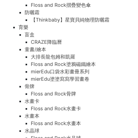
Floss and Rock摺疊變色傘
防曬霜
【Thinkbaby】星寶貝純物理防曬霜
育樂
盲盒
CRAZE降臨曆
童書/繪本
大排長龍包姆和凱羅
Floss and Rock塗鴉磁鐵繪本
mierEdu口袋水彩畫冊系列
mierEdu塗塗寫寫學習畫卷
骨牌
Floss and Rock骨牌
水畫卡
Floss and Rock水畫卡
水畫本
Floss and Rock水畫本
水晶球