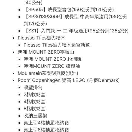
140公分)
【SP505】成長型書包(150公分到170公分)
【SP301SP300P】成長型 中高年級適用(130公分
到170公分)
【SS1】入門款 一 二 年級適用(95公分到125公分)
Picasso Tiles磁力積木
Picasso Tiles磁力積木迷宮軌道
澳洲 MOUNT ZERO零號山
澳洲 MOUNT ZERO 粉湖鹽
澳洲MOUNT ZERO 橄欖油
Moulamein慕樂明燕麥(澳洲)
Room Copenhagen 樂高 LEGO (丹麥Denmark)
牆壁掛勾
2格收納盒
4格收納盒
8格收納盒
收納三層架
桌上型4格抽屜收納箱
桌上型8格抽屜收納箱