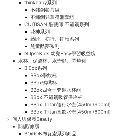
thinkbaby系列
不鏽鋼餐具組
不鏽鋼兒童餐盤套組
CUITISAN 酷藝師 不鏽鋼系列
花神系列
藝匠、初行、征旅系列
兒童酷夢系列
eLIpseKids 幼兒Easy學習吸盤碗
水杯、保溫杯、水壺類、悶燒罐
B.Box系列
BBox學飲杯
BBox鴨嘴杯
BBox四合一套裝水杯組
BBox 不鏽鋼吸管保冷杯
BBox Tritan隨行水壺(450ml/600ml)
BBox Tritan直飲水壺(450ml/600ml)
個人與保養Beauty
防護/修護
BOiRON布瓦宏系列商品