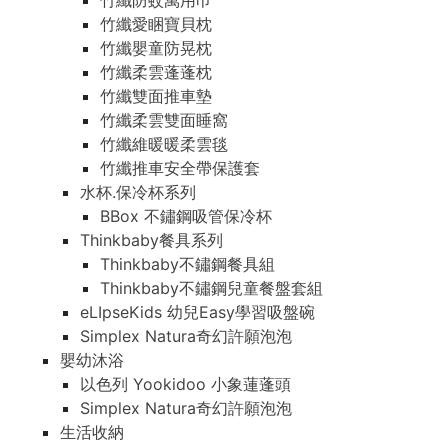
竹纖防蚊萬用巾
竹纖愛睏寶貝枕
竹纖嬰童防晃枕
竹纖柔雲蓬蓬枕
竹纖雙面推車墊
竹纖柔雲雙面睡窩
竹纖維暖暖柔雲毯
竹纖推車安全帶保護套
水杯.保冷杯系列
BBox 不鏽鋼吸管保冷杯
Thinkbaby餐具系列
Thinkbaby不鏽鋼餐具組
Thinkbaby不鏽鋼兒童餐盤套組
eLIpseKids 幼兒Easy學習吸盤碗
Simplex Natura奇幻許願泡泡
嬰幼沐浴
以色列 Yookidoo 小象蓮蓬頭
Simplex Natura奇幻許願泡泡
生活收納