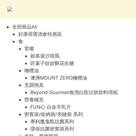
全部商品All
好康尋寶清倉特惠區
食
零嘴
穀慕蒎沙琪瑪
匠菓子娃娃酥花生糖
橄欖油
澳洲MOUNT ZERO橄欖油
烹調用具
Beyond Gourmet無漂白防沾烘焙料理紙
營養補充
FUN心 白金羊乳片
密實袋/收納袋/夾鏈袋 系列
專利魔鬼氈抗菌系列
環保抗菌密實袋系列