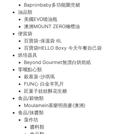
Bapronbaby多功能圍兜裙
油品類
美國EVO噴油瓶
澳洲MOUNT ZERO橄欖油
便當袋
百寶袋-保溫袋 6L
百寶袋HELLO Boxy 今天午餐自己袋
烘培器具
Beyond Gourmet無漂白烘焙紙
零嘴點心類
穀慕蒎-沙琪瑪
FUN心 白金羊乳片
匠菓子娃娃酥花生糖
食品/穀物類
Moulamein慕樂明燕麥(澳洲)
食品/抹醬類
藻作坊
醬料類