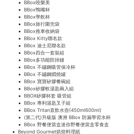
BBox咬樂美
BBox鴨嘴杯
BBox學飲杯
BBox旅行圍兜袋
BBox推車收納袋
BBox Kitty聯名款
BBox 迪士尼聯名款
BBox四合一套裝組
BBox多功能防掉鏈
BBox 不鏽鋼吸管保冷杯
BBox 不鏽鋼燜燒罐
BBox 寶寶矽膠餐碗組
BBox矽膠軟湯匙兩入組
BBOX矽膠杯套 吸管組
BBox 專利湯匙叉子組
BBox Tritan直飲水壺(450ml600ml)
(第二代)升級版 澳洲 BBox 防漏學習水杯
BBox 野餐便當盒迷你野餐便當盒零食盒
Beyond Gourmet烘焙料理紙