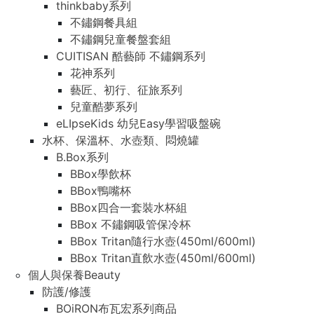
thinkbaby系列
不鏽鋼餐具組
不鏽鋼兒童餐盤套組
CUITISAN 酷藝師 不鏽鋼系列
花神系列
藝匠、初行、征旅系列
兒童酷夢系列
eLIpseKids 幼兒Easy學習吸盤碗
水杯、保溫杯、水壺類、悶燒罐
B.Box系列
BBox學飲杯
BBox鴨嘴杯
BBox四合一套裝水杯組
BBox 不鏽鋼吸管保冷杯
BBox Tritan隨行水壺(450ml/600ml)
BBox Tritan直飲水壺(450ml/600ml)
個人與保養Beauty
防護/修護
BOiRON布瓦宏系列商品