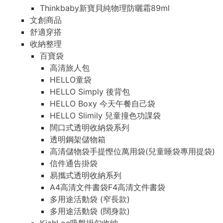
Thinkbaby新寶貝純物理防曬霜89ml
文創商品
舒適穿搭
收納整理
百寶袋
高清旅人包
HELLO童袋
HELLO Simply 後背包
HELLO Boxy 今天午餐自己袋
HELLO Slimily 兒童撞色功課袋
闊口式透明收納袋系列
透明鋼架儲物箱
高清儲物袋手提慳位萬用袋(兒童睡袋專用提袋)
信件通告掛袋
易攜式透明收納系列
A4高清文件書袋F4高清文件書袋
多用途活動袋 (窄長款)
多用途活動袋 (闊身款)