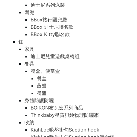
迪士尼系列泳裝
圍兜
BBox旅行圍兜袋
BBox 迪士尼聯名款
BBox Kitty聯名款
住
家具
迪士尼兒童遊戲桌椅組
餐具
餐盒、便當盒
餐盒
蒸盤
餐盤
身體防護防曬
BOiRON布瓦宏系列商品
Thinkbaby星寶貝純物理防曬霜
收納
KiahLoc吸盤掛勾Suction hook