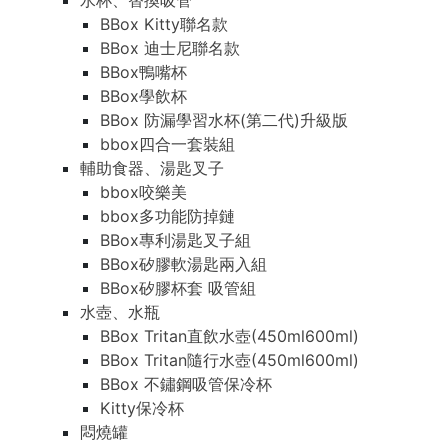
水杯、替換吸管
BBox Kitty聯名款
BBox 迪士尼聯名款
BBox鴨嘴杯
BBox學飲杯
BBox 防漏學習水杯(第二代)升級版
bbox四合一套裝組
輔助食器、湯匙叉子
bbox咬樂美
bbox多功能防掉鏈
BBox專利湯匙叉子組
BBox矽膠軟湯匙兩入組
BBox矽膠杯套 吸管組
水壺、水瓶
BBox Tritan直飲水壺(450ml600ml)
BBox Tritan隨行水壺(450ml600ml)
BBox 不鏽鋼吸管保冷杯
Kitty保冷杯
悶燒罐