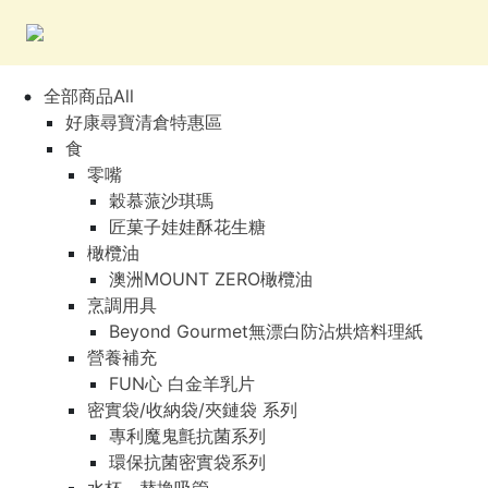
全部商品All
好康尋寶清倉特惠區
食
零嘴
穀慕蒎沙琪瑪
匠菓子娃娃酥花生糖
橄欖油
澳洲MOUNT ZERO橄欖油
烹調用具
Beyond Gourmet無漂白防沾烘焙料理紙
營養補充
FUN心 白金羊乳片
密實袋/收納袋/夾鏈袋 系列
專利魔鬼氈抗菌系列
環保抗菌密實袋系列