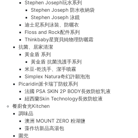
Stephen Joseph玩水系列
Stephen Joseph 防水收納袋
Stephen Joseph 泳鏡
迪士尼系列泳裝、防曬衣
Floss and Rock配件系列
Thinkbaby星寶貝純物理防曬霜
抗菌、居家清潔
黃金盾 系列
黃金盾 抗菌洗護手系列
米豆-乾洗手、潔手噴霧
Simplex Natura奇幻許願泡泡
Picaridin派卡瑞丁防蚊系列
法國 PSA SKIN 2P BODY長效防蚊乳液
紐西蘭Skin Technology長效防蚊液
餐廚食光Kitchen
調味品
澳洲 MOUNT ZERO 粉湖鹽
藻作坊新品高湯包
圍兜