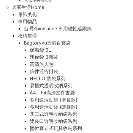
音樂系列玩具
居家生活Home
傢飾美化
車用物品
台灣Shinisunne 車用磁性遮陽簾
收納整理
Bagtoryvu香港百寶袋
保溫袋 6L
迷你袋 3個裝
高清旅人包
信件通告掛袋
HELLO 童袋系列
易攜式透明收納系列
A4、F4高清文件書袋
多用途活動袋 (窄長款)
多用途活動袋 (闊身款)
闊口式透明收納袋系列
雙袋口透明收納袋系列
慳位直立式玩具收納系列