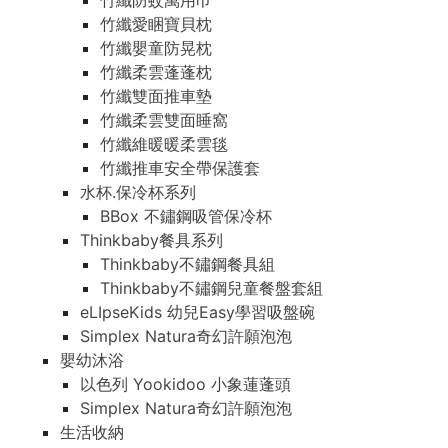
竹纖防蚊萬用巾
竹纖愛睏寶貝枕
竹纖嬰童防晃枕
竹纖柔雲蓬蓬枕
竹纖雙面推車墊
竹纖柔雲雙面睡窩
竹纖維暖暖柔雲毯
竹纖推車安全帶保護套
水杯.保冷杯系列
BBox 不鏽鋼吸管保冷杯
Thinkbaby餐具系列
Thinkbaby不鏽鋼餐具組
Thinkbaby不鏽鋼兒童餐盤套組
eLIpseKids 幼兒Easy學習吸盤碗
Simplex Natura奇幻許願泡泡
嬰幼沐浴
以色列 Yookidoo 小象蓮蓬頭
Simplex Natura奇幻許願泡泡
生活收納