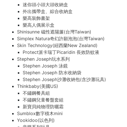
迷你頭小頭大頭收納盒
外出攜帶盒、綜合收納盒
樂高裝飾書架
樂高人偶展示盒
Shinisunne 磁性遮陽簾(台灣Taiwan)
Simplex Natura奇幻許願泡泡(台灣Taiwan)
Skin Technology(紐西蘭New Zealand)
Protect派卡瑞丁Picaridin 長效防蚊液
Stephen Joseph玩水系列
Stephen Joseph 泳鏡
Stephen Joseph 防水收納袋
Stephen Joseph沙灘收納包(含沙灘玩具)
Thinkbaby(美國US)
不鏽鋼餐具組
不鏽鋼兒童餐盤套組
新寶貝純物理防曬霜
Sumblox數字積木mini
Yookidoo(以色列)