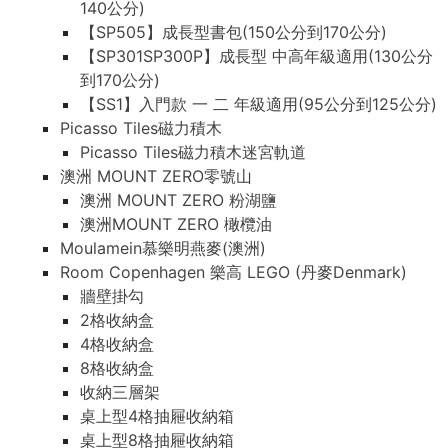
140公分)
【SP505】成長型書包(150公分到170公分)
【SP301SP300P】成長型 中高年級適用(130公分
到170公分)
【SS1】入門款 一 二 年級適用(95公分到125公分)
Picasso Tiles磁力積木
Picasso Tiles磁力積木迷宮軌道
澳洲 MOUNT ZERO零號山
澳洲 MOUNT ZERO 粉湖鹽
澳洲MOUNT ZERO 橄欖油
Moulamein慕樂明燕麥(澳洲)
Room Copenhagen 樂高 LEGO (丹麥Denmark)
牆壁掛勾
2格收納盒
4格收納盒
8格收納盒
收納三層架
桌上型4格抽屜收納箱
桌上型8格抽屜收納箱