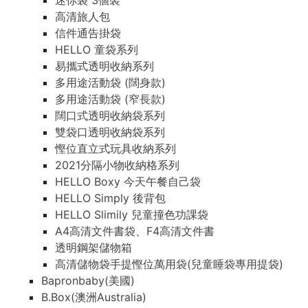
迷你袋 3個裝
高清旅人包
信件通告掛袋
HELLO 童袋系列
易攜式透明收納系列
多用途活動袋 (闊身款)
多用途活動袋 (窄長款)
闊口式透明收納袋系列
雙袋口透明收納袋系列
慳位直立式玩具收納系列
2021分隔小物收納格系列
HELLO Boxy 今天午餐自己袋
HELLO Simply 後背包
HELLO Slimily 兒童撞色功課袋
A4高清文件書袋、F4高清文件書
透明鋼架儲物箱
高清儲物袋手提慳位萬用袋(兒童睡袋專用提袋)
Bapronbaby(美國)
B.Box(澳洲Australia)