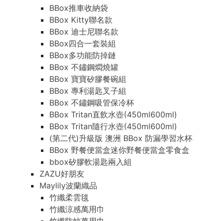
BBox推車收納袋
BBox Kitty聯名款
BBox 迪士尼聯名款
BBox四合一套裝組
BBox多功能防掉鏈
BBox 不鏽鋼燜燒罐
BBox 寶寶矽膠餐碗組
BBox 專利湯匙叉子組
BBox 不鏽鋼吸管保冷杯
BBox Tritan直飲水壺(450ml600ml)
BBox Tritan隨行水壺(450ml600ml)
(第二代)升級版 澳洲 BBox 防漏學習水杯
BBox 野餐便當盒迷你野餐便當盒零食盒
bbox矽膠軟湯匙兩入組
ZAZU好朋友
Maylily波蘭織品
竹纖柔雲毯
竹纖涼感萬用巾