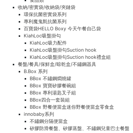
食品類
收納/密實袋/收納袋/夾鏈袋
環保抗菌密實袋系列
專利魔鬼氈抗菌系列
百寶袋HELLO Boxy 今天午餐自己袋
KiahLoc吸盤掛勾
KiahLoc吸力配件
KiahLoc吸盤掛勾Suction hook
KiahLoc吸盤掛勾Suction hook禮盒組
餐盤/餐具/保鮮盒/晾乾盒/不鏽鋼器具
B.Box 系列
BBox 不鏽鋼燜燒罐
BBox 寶寶矽膠餐碗組
BBox 專利湯匙叉子組
BBox四合一套裝組
BBox 野餐便當盒迷你野餐便當盒零食盒
innobaby系列
不鏽鋼分隔便當盒
矽膠防滑餐盤、矽膠蒸盤、不鏽鋼兒童巴士餐盤