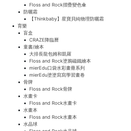
Floss and Rock摺疊變色傘
防曬霜
【Thinkbaby】星寶貝純物理防曬霜
育樂
盲盒
CRAZE降臨曆
童書/繪本
大排長龍包姆和凱羅
Floss and Rock塗鴉磁鐵繪本
mierEdu口袋水彩畫冊系列
mierEdu塗塗寫寫學習畫卷
骨牌
Floss and Rock骨牌
水畫卡
Floss and Rock水畫卡
水畫本
Floss and Rock水畫本
水晶球