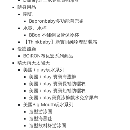
Disney迪士尼兒童遊戲桌椅
隨身用品
圍兜
Bapronbaby多功能圍兜裙
水壺、水杯
BBox 不鏽鋼吸管保冷杯
【Thinkbaby】新寶貝純物理防曬霜
愛護照顧
BOiRON布瓦宏系列商品
晴天雨天太陽天
美國 i play玩水系列
美國 i play 寶寶海灘褲
美國 i play 寶寶長袖防曬衣
美國 i play 寶寶短袖防曬衣
美國 i play寶寶泳褲戲水免穿尿布
美國Big Mouth玩水系列
造型游泳圈
造型海灘毯
造型飲料杯游泳圈