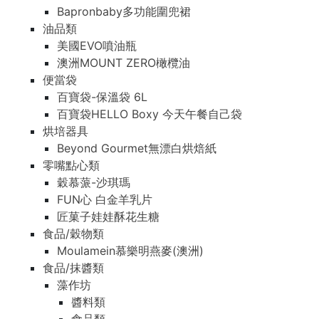
Bapronbaby多功能圍兜裙
油品類
美國EVO噴油瓶
澳洲MOUNT ZERO橄欖油
便當袋
百寶袋-保溫袋 6L
百寶袋HELLO Boxy 今天午餐自己袋
烘培器具
Beyond Gourmet無漂白烘焙紙
零嘴點心類
穀慕蒎-沙琪瑪
FUN心 白金羊乳片
匠菓子娃娃酥花生糖
食品/穀物類
Moulamein慕樂明燕麥(澳洲)
食品/抹醬類
藻作坊
醬料類