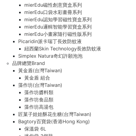
mierEdu磁性創意寶盒系列
mierEdu口袋水彩畫冊系列
mierEdu認知學習磁性寶盒系列
mierEdu邏輯智能學習寶盒系列
mierEdu小畫家隨行磁性版系列
Picaridin派卡瑞丁長效防蚊液
紐西蘭Skin Technology長效防蚊液
Simplex Natura奇幻許願泡泡
品牌總覽Brand
黃金盾(台灣Taiwan)
黃金盾 組合
藻作坊(台灣Taiwan)
藻作坊醬料類
藻作坊食品類
藻作坊高湯包
匠菓子娃娃酥花生糖(台灣Taiwan)
Bagtory百寶袋(香港Hong Kong)
保溫袋 6L