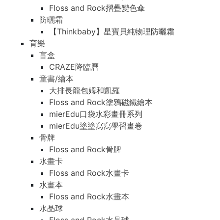
Floss and Rock摺疊變色傘
防曬霜
【Thinkbaby】星寶貝純物理防曬霜
育樂
盲盒
CRAZE降臨曆
童書/繪本
大排長龍包姆和凱羅
Floss and Rock塗鴉磁鐵繪本
mierEdu口袋水彩畫冊系列
mierEdu塗塗寫寫學習畫卷
骨牌
Floss and Rock骨牌
水畫卡
Floss and Rock水畫卡
水畫本
Floss and Rock水畫本
水晶球