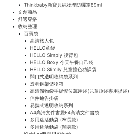
Thinkbaby新寶貝純物理防曬霜89ml
文創商品
舒適穿搭
收納整理
百寶袋
高清旅人包
HELLO童袋
HELLO Simply 後背包
HELLO Boxy 今天午餐自己袋
HELLO Slimily 兒童撞色功課袋
闊口式透明收納袋系列
透明鋼架儲物箱
高清儲物袋手提慳位萬用袋(兒童睡袋專用提袋)
信件通告掛袋
易攜式透明收納系列
A4高清文件書袋F4高清文件書袋
多用途活動袋 (窄長款)
多用途活動袋 (闊身款)