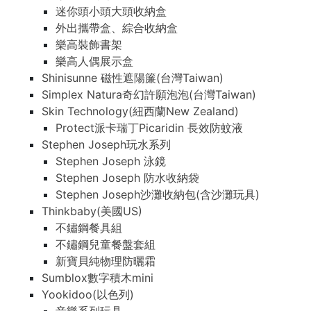
迷你頭小頭大頭收納盒
外出攜帶盒、綜合收納盒
樂高裝飾書架
樂高人偶展示盒
Shinisunne 磁性遮陽簾(台灣Taiwan)
Simplex Natura奇幻許願泡泡(台灣Taiwan)
Skin Technology(紐西蘭New Zealand)
Protect派卡瑞丁Picaridin 長效防蚊液
Stephen Joseph玩水系列
Stephen Joseph 泳鏡
Stephen Joseph 防水收納袋
Stephen Joseph沙灘收納包(含沙灘玩具)
Thinkbaby(美國US)
不鏽鋼餐具組
不鏽鋼兒童餐盤套組
新寶貝純物理防曬霜
Sumblox數字積木mini
Yookidoo(以色列)