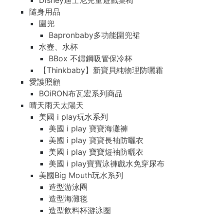
Disney迪士尼兒童遊戲桌椅
隨身用品
圍兜
Bapronbaby多功能圍兜裙
水壺、水杯
BBox 不鏽鋼吸管保冷杯
【Thinkbaby】新寶貝純物理防曬霜
愛護照顧
BOiRON布瓦宏系列商品
晴天雨天太陽天
美國 i play玩水系列
美國 i play 寶寶海灘褲
美國 i play 寶寶長袖防曬衣
美國 i play 寶寶短袖防曬衣
美國 i play寶寶泳褲戲水免穿尿布
美國Big Mouth玩水系列
造型游泳圈
造型海灘毯
造型飲料杯游泳圈