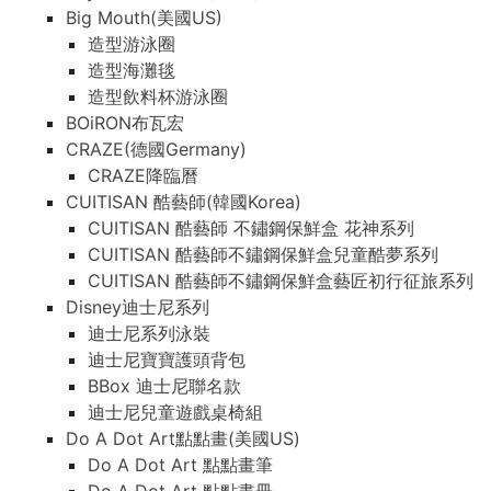
Big Mouth(美國US)
造型游泳圈
造型海灘毯
造型飲料杯游泳圈
BOiRON布瓦宏
CRAZE(德國Germany)
CRAZE降臨曆
CUITISAN 酷藝師(韓國Korea)
CUITISAN 酷藝師 不鏽鋼保鮮盒 花神系列
CUITISAN 酷藝師不鏽鋼保鮮盒兒童酷夢系列
CUITISAN 酷藝師不鏽鋼保鮮盒藝匠初行征旅系列
Disney迪士尼系列
迪士尼系列泳裝
迪士尼寶寶護頭背包
BBox 迪士尼聯名款
迪士尼兒童遊戲桌椅組
Do A Dot Art點點畫(美國US)
Do A Dot Art 點點畫筆