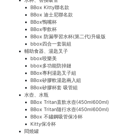
水杯、替換吸管
BBox Kitty聯名款
BBox 迪士尼聯名款
BBox鴨嘴杯
BBox學飲杯
BBox 防漏學習水杯(第二代)升級版
bbox四合一套裝組
輔助食器、湯匙叉子
bbox咬樂美
bbox多功能防掉鏈
BBox專利湯匙叉子組
BBox矽膠軟湯匙兩入組
BBox矽膠杯套 吸管組
水壺、水瓶
BBox Tritan直飲水壺(450ml600ml)
BBox Tritan隨行水壺(450ml600ml)
BBox 不鏽鋼吸管保冷杯
Kitty保冷杯
悶燒罐