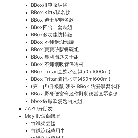
BBox推車收納袋
BBox Kitty聯名款
BBox 迪士尼聯名款
BBox四合一套裝組
BBox多功能防掉鏈
BBox 不鏽鋼燜燒罐
BBox 寶寶矽膠餐碗組
BBox 專利湯匙叉子組
BBox 不鏽鋼吸管保冷杯
BBox Tritan直飲水壺(450ml600ml)
BBox Tritan隨行水壺(450ml600ml)
(第二代)升級版 澳洲 BBox 防漏學習水杯
BBox 野餐便當盒迷你野餐便當盒零食盒
bbox矽膠軟湯匙兩入組
ZAZU好朋友
Maylily波蘭織品
竹纖柔雲毯
竹纖涼感萬用巾