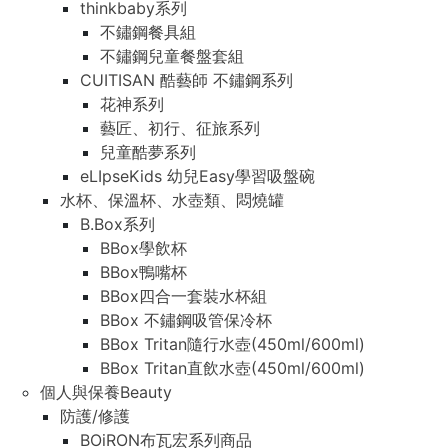
thinkbaby系列
不鏽鋼餐具組
不鏽鋼兒童餐盤套組
CUITISAN 酷藝師 不鏽鋼系列
花神系列
藝匠、初行、征旅系列
兒童酷夢系列
eLIpseKids 幼兒Easy學習吸盤碗
水杯、保溫杯、水壺類、悶燒罐
B.Box系列
BBox學飲杯
BBox鴨嘴杯
BBox四合一套裝水杯組
BBox 不鏽鋼吸管保冷杯
BBox Tritan隨行水壺(450ml/600ml)
BBox Tritan直飲水壺(450ml/600ml)
個人與保養Beauty
防護/修護
BOiRON布瓦宏系列商品