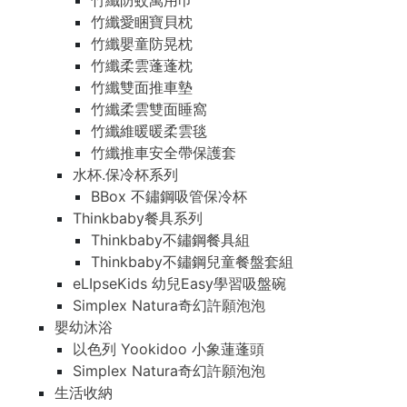
竹纖防蚊萬用巾
竹纖愛睏寶貝枕
竹纖嬰童防晃枕
竹纖柔雲蓬蓬枕
竹纖雙面推車墊
竹纖柔雲雙面睡窩
竹纖維暖暖柔雲毯
竹纖推車安全帶保護套
水杯.保冷杯系列
BBox 不鏽鋼吸管保冷杯
Thinkbaby餐具系列
Thinkbaby不鏽鋼餐具組
Thinkbaby不鏽鋼兒童餐盤套組
eLIpseKids 幼兒Easy學習吸盤碗
Simplex Natura奇幻許願泡泡
嬰幼沐浴
以色列 Yookidoo 小象蓮蓬頭
Simplex Natura奇幻許願泡泡
生活收納