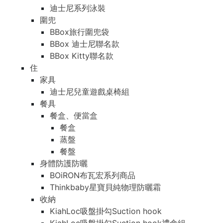
迪士尼系列泳裝
圍兜
BBox旅行圍兜袋
BBox 迪士尼聯名款
BBox Kitty聯名款
住
家具
迪士尼兒童遊戲桌椅組
餐具
餐盒、便當盒
餐盒
蒸盤
餐盤
身體防護防曬
BOiRON布瓦宏系列商品
Thinkbaby星寶貝純物理防曬霜
收納
KiahLoc吸盤掛勾Suction hook