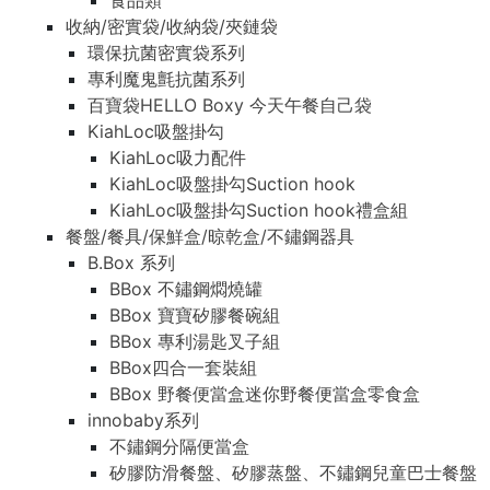
食品類
收納/密實袋/收納袋/夾鏈袋
環保抗菌密實袋系列
專利魔鬼氈抗菌系列
百寶袋HELLO Boxy 今天午餐自己袋
KiahLoc吸盤掛勾
KiahLoc吸力配件
KiahLoc吸盤掛勾Suction hook
KiahLoc吸盤掛勾Suction hook禮盒組
餐盤/餐具/保鮮盒/晾乾盒/不鏽鋼器具
B.Box 系列
BBox 不鏽鋼燜燒罐
BBox 寶寶矽膠餐碗組
BBox 專利湯匙叉子組
BBox四合一套裝組
BBox 野餐便當盒迷你野餐便當盒零食盒
innobaby系列
不鏽鋼分隔便當盒
矽膠防滑餐盤、矽膠蒸盤、不鏽鋼兒童巴士餐盤