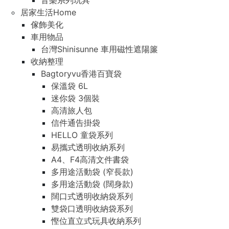
音樂系列玩具
居家生活Home
傢飾美化
車用物品
台灣Shinisunne 車用磁性遮陽簾
收納整理
Bagtoryvu香港百寶袋
保溫袋 6L
迷你袋 3個裝
高清旅人包
信件通告掛袋
HELLO 童袋系列
易攜式透明收納系列
A4、F4高清文件書袋
多用途活動袋 (窄長款)
多用途活動袋 (闊身款)
闊口式透明收納袋系列
雙袋口透明收納袋系列
慳位直立式玩具收納系列