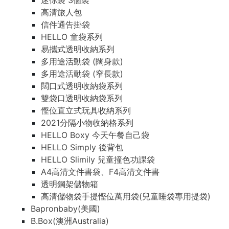
迷你袋 3個裝
高清旅人包
信件通告掛袋
HELLO 童袋系列
易攜式透明收納系列
多用途活動袋 (闊身款)
多用途活動袋 (窄長款)
闊口式透明收納袋系列
雙袋口透明收納袋系列
慳位直立式玩具收納系列
2021分隔小物收納格系列
HELLO Boxy 今天午餐自己袋
HELLO Simply 後背包
HELLO Slimily 兒童撞色功課袋
A4高清文件書袋、F4高清文件書
透明鋼架儲物箱
高清儲物袋手提慳位萬用袋(兒童睡袋專用提袋)
Bapronbaby(美國)
B.Box(澳洲Australia)