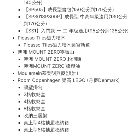
140公分)
【SP505】成長型書包(150公分到170公分)
【SP301SP300P】成長型 中高年級適用(130公分
到170公分)
【SS1】入門款 一 二 年級適用(95公分到125公分)
Picasso Tiles磁力積木
Picasso Tiles磁力積木迷宮軌道
澳洲 MOUNT ZERO零號山
澳洲 MOUNT ZERO 粉湖鹽
澳洲MOUNT ZERO 橄欖油
Moulamein慕樂明燕麥(澳洲)
Room Copenhagen 樂高 LEGO (丹麥Denmark)
牆壁掛勾
2格收納盒
4格收納盒
8格收納盒
收納三層架
桌上型4格抽屜收納箱
桌上型8格抽屜收納箱