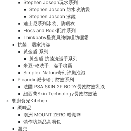
Stephen Joseph玩水系列
Stephen Joseph 防水收納袋
Stephen Joseph 泳鏡
迪士尼系列泳裝、防曬衣
Floss and Rock配件系列
Thinkbaby星寶貝純物理防曬霜
抗菌、居家清潔
黃金盾 系列
黃金盾 抗菌洗護手系列
米豆-乾洗手、潔手噴霧
Simplex Natura奇幻許願泡泡
Picaridin派卡瑞丁防蚊系列
法國 PSA SKIN 2P BODY長效防蚊乳液
紐西蘭Skin Technology長效防蚊液
餐廚食光Kitchen
調味品
澳洲 MOUNT ZERO 粉湖鹽
藻作坊新品高湯包
圍兜