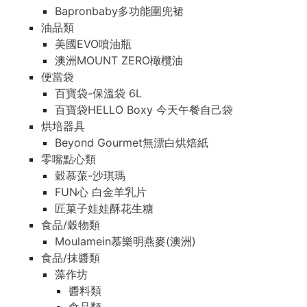
Bapronbaby多功能圍兜裙
油品類
美國EVO噴油瓶
澳洲MOUNT ZERO橄欖油
便當袋
百寶袋-保溫袋 6L
百寶袋HELLO Boxy 今天午餐自己袋
烘培器具
Beyond Gourmet無漂白烘焙紙
零嘴點心類
穀慕蒎-沙琪瑪
FUN心 白金羊乳片
匠菓子娃娃酥花生糖
食品/穀物類
Moulamein慕樂明燕麥(澳洲)
食品/抹醬類
藻作坊
醬料類