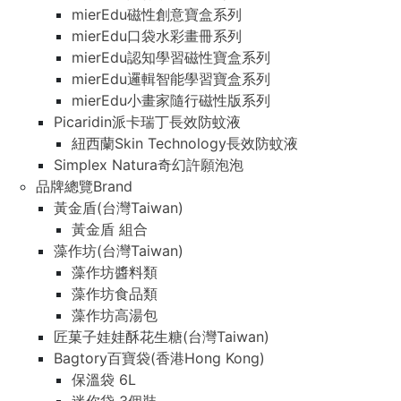
mierEdu磁性創意寶盒系列
mierEdu口袋水彩畫冊系列
mierEdu認知學習磁性寶盒系列
mierEdu邏輯智能學習寶盒系列
mierEdu小畫家隨行磁性版系列
Picaridin派卡瑞丁長效防蚊液
紐西蘭Skin Technology長效防蚊液
Simplex Natura奇幻許願泡泡
品牌總覽Brand
黃金盾(台灣Taiwan)
黃金盾 組合
藻作坊(台灣Taiwan)
藻作坊醬料類
藻作坊食品類
藻作坊高湯包
匠菓子娃娃酥花生糖(台灣Taiwan)
Bagtory百寶袋(香港Hong Kong)
保溫袋 6L