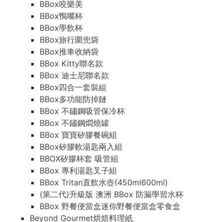
BBox咬樂美
BBox鴨嘴杯
BBox學飲杯
BBox旅行圍兜袋
BBox推車收納袋
BBox Kitty聯名款
BBox 迪士尼聯名款
BBox四合一套裝組
BBox多功能防掉鏈
BBox 不鏽鋼吸管保冷杯
BBox 不鏽鋼燜燒罐
BBox 寶寶矽膠餐碗組
BBox矽膠軟湯匙兩入組
BBOX矽膠杯套 吸管組
BBox 專利湯匙叉子組
BBox Tritan直飲水壺(450ml600ml)
(第二代)升級版 澳洲 BBox 防漏學習水杯
BBox 野餐便當盒迷你野餐便當盒零食盒
Beyond Gourmet烘焙料理紙