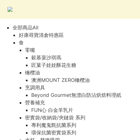
全部商品All
好康尋寶清倉特惠區
食
零嘴
穀慕蒎沙琪瑪
匠菓子娃娃酥花生糖
橄欖油
澳洲MOUNT ZERO橄欖油
烹調用具
Beyond Gourmet無漂白防沾烘焙料理紙
營養補充
FUN心 白金羊乳片
密實袋/收納袋/夾鏈袋 系列
專利魔鬼氈抗菌系列
環保抗菌密實袋系列