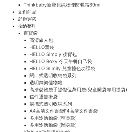
Thinkbaby新寶貝純物理防曬霜89ml
文創商品
舒適穿搭
收納整理
百寶袋
高清旅人包
HELLO童袋
HELLO Simply 後背包
HELLO Boxy 今天午餐自己袋
HELLO Slimily 兒童撞色功課袋
闊口式透明收納袋系列
透明鋼架儲物箱
高清儲物袋手提慳位萬用袋(兒童睡袋專用提袋)
信件通告掛袋
易攜式透明收納系列
A4高清文件書袋F4高清文件書袋
多用途活動袋 (窄長款)
多用途活動袋 (闊身款)