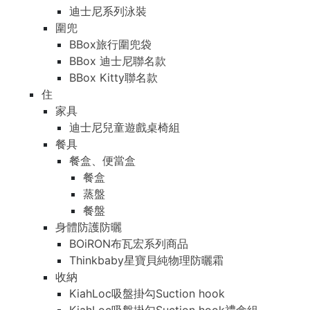
迪士尼系列泳裝
圍兜
BBox旅行圍兜袋
BBox 迪士尼聯名款
BBox Kitty聯名款
住
家具
迪士尼兒童遊戲桌椅組
餐具
餐盒、便當盒
餐盒
蒸盤
餐盤
身體防護防曬
BOiRON布瓦宏系列商品
Thinkbaby星寶貝純物理防曬霜
收納
KiahLoc吸盤掛勾Suction hook