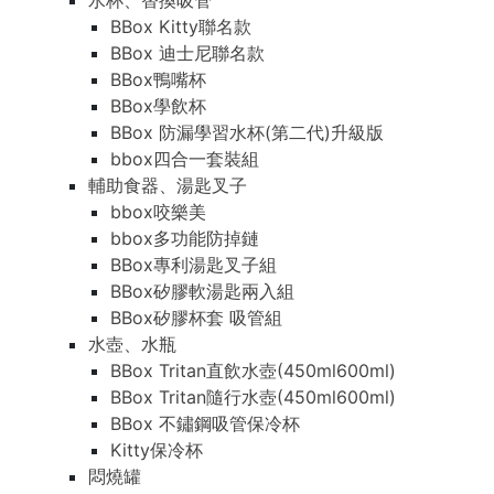
水杯、替換吸管
BBox Kitty聯名款
BBox 迪士尼聯名款
BBox鴨嘴杯
BBox學飲杯
BBox 防漏學習水杯(第二代)升級版
bbox四合一套裝組
輔助食器、湯匙叉子
bbox咬樂美
bbox多功能防掉鏈
BBox專利湯匙叉子組
BBox矽膠軟湯匙兩入組
BBox矽膠杯套 吸管組
水壺、水瓶
BBox Tritan直飲水壺(450ml600ml)
BBox Tritan隨行水壺(450ml600ml)
BBox 不鏽鋼吸管保冷杯
Kitty保冷杯
悶燒罐