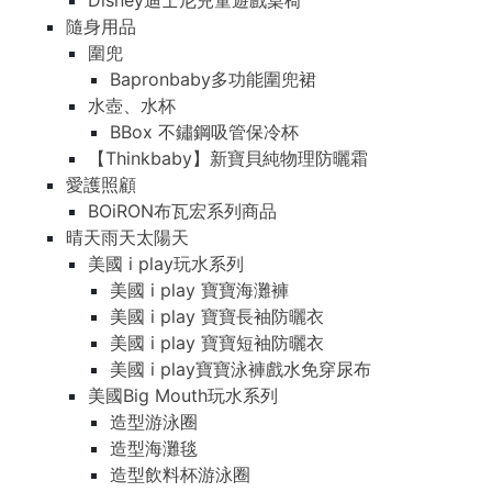
Disney迪士尼兒童遊戲桌椅
隨身用品
圍兜
Bapronbaby多功能圍兜裙
水壺、水杯
BBox 不鏽鋼吸管保冷杯
【Thinkbaby】新寶貝純物理防曬霜
愛護照顧
BOiRON布瓦宏系列商品
晴天雨天太陽天
美國 i play玩水系列
美國 i play 寶寶海灘褲
美國 i play 寶寶長袖防曬衣
美國 i play 寶寶短袖防曬衣
美國 i play寶寶泳褲戲水免穿尿布
美國Big Mouth玩水系列
造型游泳圈
造型海灘毯
造型飲料杯游泳圈