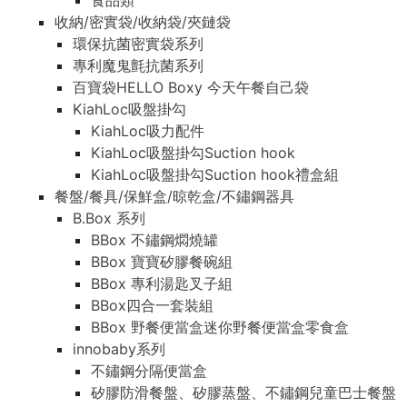
食品類
收納/密實袋/收納袋/夾鏈袋
環保抗菌密實袋系列
專利魔鬼氈抗菌系列
百寶袋HELLO Boxy 今天午餐自己袋
KiahLoc吸盤掛勾
KiahLoc吸力配件
KiahLoc吸盤掛勾Suction hook
KiahLoc吸盤掛勾Suction hook禮盒組
餐盤/餐具/保鮮盒/晾乾盒/不鏽鋼器具
B.Box 系列
BBox 不鏽鋼燜燒罐
BBox 寶寶矽膠餐碗組
BBox 專利湯匙叉子組
BBox四合一套裝組
BBox 野餐便當盒迷你野餐便當盒零食盒
innobaby系列
不鏽鋼分隔便當盒
矽膠防滑餐盤、矽膠蒸盤、不鏽鋼兒童巴士餐盤