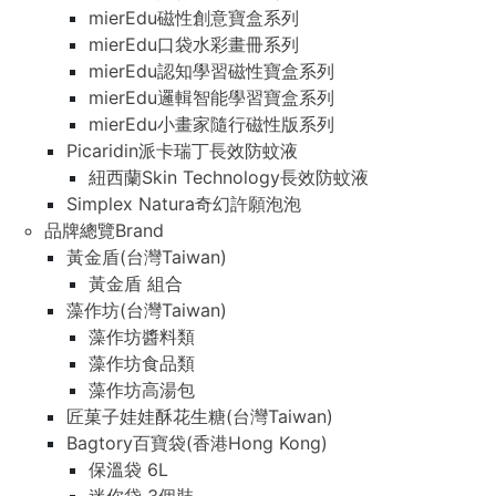
mierEdu磁性創意寶盒系列
mierEdu口袋水彩畫冊系列
mierEdu認知學習磁性寶盒系列
mierEdu邏輯智能學習寶盒系列
mierEdu小畫家隨行磁性版系列
Picaridin派卡瑞丁長效防蚊液
紐西蘭Skin Technology長效防蚊液
Simplex Natura奇幻許願泡泡
品牌總覽Brand
黃金盾(台灣Taiwan)
黃金盾 組合
藻作坊(台灣Taiwan)
藻作坊醬料類
藻作坊食品類
藻作坊高湯包
匠菓子娃娃酥花生糖(台灣Taiwan)
Bagtory百寶袋(香港Hong Kong)
保溫袋 6L