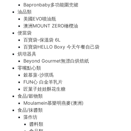
Bapronbaby多功能圍兜裙
油品類
美國EVO噴油瓶
澳洲MOUNT ZERO橄欖油
便當袋
百寶袋-保溫袋 6L
百寶袋HELLO Boxy 今天午餐自己袋
烘培器具
Beyond Gourmet無漂白烘焙紙
零嘴點心類
穀慕蒎-沙琪瑪
FUN心 白金羊乳片
匠菓子娃娃酥花生糖
食品/穀物類
Moulamein慕樂明燕麥(澳洲)
食品/抹醬類
藻作坊
醬料類