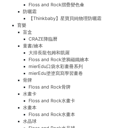
Floss and Rock摺疊變色傘
防曬霜
【Thinkbaby】星寶貝純物理防曬霜
育樂
盲盒
CRAZE降臨曆
童書/繪本
大排長龍包姆和凱羅
Floss and Rock塗鴉磁鐵繪本
mierEdu口袋水彩畫冊系列
mierEdu塗塗寫寫學習畫卷
骨牌
Floss and Rock骨牌
水畫卡
Floss and Rock水畫卡
水畫本
Floss and Rock水畫本
水晶球