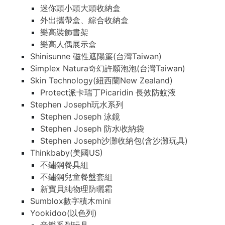
迷你頭小頭大頭收納盒
外出攜帶盒、綜合收納盒
樂高裝飾書架
樂高人偶展示盒
Shinisunne 磁性遮陽簾(台灣Taiwan)
Simplex Natura奇幻許願泡泡(台灣Taiwan)
Skin Technology(紐西蘭New Zealand)
Protect派卡瑞丁Picaridin 長效防蚊液
Stephen Joseph玩水系列
Stephen Joseph 泳鏡
Stephen Joseph 防水收納袋
Stephen Joseph沙灘收納包(含沙灘玩具)
Thinkbaby(美國US)
不鏽鋼餐具組
不鏽鋼兒童餐盤套組
新寶貝純物理防曬霜
Sumblox數字積木mini
Yookidoo(以色列)