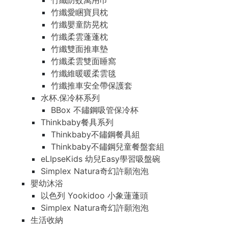
竹纖防蚊萬用巾
竹纖愛睏寶貝枕
竹纖嬰童防晃枕
竹纖柔雲蓬蓬枕
竹纖雙面推車墊
竹纖柔雲雙面睡窩
竹纖維暖暖柔雲毯
竹纖推車安全帶保護套
水杯.保冷杯系列
BBox 不鏽鋼吸管保冷杯
Thinkbaby餐具系列
Thinkbaby不鏽鋼餐具組
Thinkbaby不鏽鋼兒童餐盤套組
eLIpseKids 幼兒Easy學習吸盤碗
Simplex Natura奇幻許願泡泡
嬰幼沐浴
以色列 Yookidoo 小象蓮蓬頭
Simplex Natura奇幻許願泡泡
生活收納