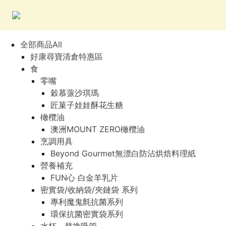
全部商品All
好康尋寶清倉特惠區
食
零嘴
穀慕蒎沙琪瑪
匠菓子娃娃酥花生糖
橄欖油
澳洲MOUNT ZERO橄欖油
烹調用具
Beyond Gourmet無漂白防沾烘焙料理紙
營養補充
FUN心 白金羊乳片
密實袋/收納袋/夾鏈袋 系列
專利魔鬼氈抗菌系列
環保抗菌密實袋系列