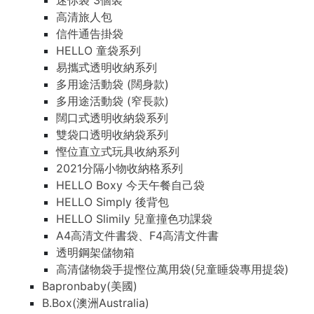
迷你袋 3個裝
高清旅人包
信件通告掛袋
HELLO 童袋系列
易攜式透明收納系列
多用途活動袋 (闊身款)
多用途活動袋 (窄長款)
闊口式透明收納袋系列
雙袋口透明收納袋系列
慳位直立式玩具收納系列
2021分隔小物收納格系列
HELLO Boxy 今天午餐自己袋
HELLO Simply 後背包
HELLO Slimily 兒童撞色功課袋
A4高清文件書袋、F4高清文件書
透明鋼架儲物箱
高清儲物袋手提慳位萬用袋(兒童睡袋專用提袋)
Bapronbaby(美國)
B.Box(澳洲Australia)