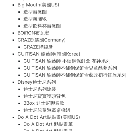
Big Mouth(美國US)
造型游泳圈
造型海灘毯
造型飲料杯游泳圈
BOiRON布瓦宏
CRAZE(德國Germany)
CRAZE降臨曆
CUITISAN 酷藝師(韓國Korea)
CUITISAN 酷藝師 不鏽鋼保鮮盒 花神系列
CUITISAN 酷藝師不鏽鋼保鮮盒兒童酷夢系列
CUITISAN 酷藝師不鏽鋼保鮮盒藝匠初行征旅系列
Disney迪士尼系列
迪士尼系列泳裝
迪士尼寶寶護頭背包
BBox 迪士尼聯名款
迪士尼兒童遊戲桌椅組
Do A Dot Art點點畫(美國US)
Do A Dot Art 點點畫筆