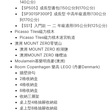
140公分)
【SP505】成長型書包(150公分到170公分)
【SP301SP300P】成長型 中高年級適用(130公分
到170公分)
【SS1】入門款 一 二 年級適用(95公分到125公分)
Picasso Tiles磁力積木
Picasso Tiles磁力積木迷宮軌道
澳洲 MOUNT ZERO零號山
澳洲 MOUNT ZERO 粉湖鹽
澳洲MOUNT ZERO 橄欖油
Moulamein慕樂明燕麥(澳洲)
Room Copenhagen 樂高 LEGO (丹麥Denmark)
牆壁掛勾
2格收納盒
4格收納盒
8格收納盒
收納三層架
桌上型4格抽屜收納箱
桌上型8格抽屜收納箱