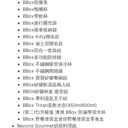
BBox咬樂美
BBox鴨嘴杯
BBox學飲杯
BBox旅行圍兜袋
BBox推車收納袋
BBox Kitty聯名款
BBox 迪士尼聯名款
BBox四合一套裝組
BBox多功能防掉鏈
BBox 不鏽鋼吸管保冷杯
BBox 不鏽鋼燜燒罐
BBox 寶寶矽膠餐碗組
BBox矽膠軟湯匙兩入組
BBOX矽膠杯套 吸管組
BBox 專利湯匙叉子組
BBox Tritan直飲水壺(450ml600ml)
(第二代)升級版 澳洲 BBox 防漏學習水杯
BBox 野餐便當盒迷你野餐便當盒零食盒
Beyond Gourmet烘焙料理紙