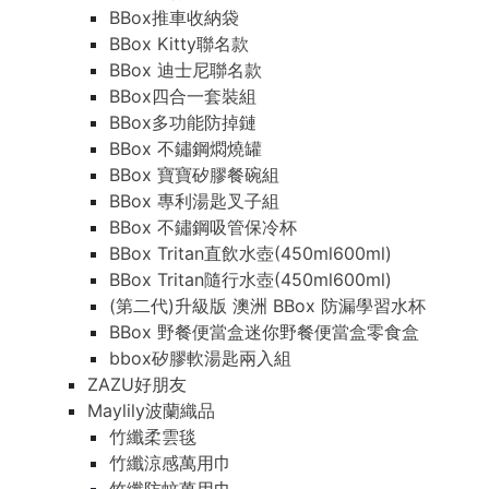
BBox推車收納袋
BBox Kitty聯名款
BBox 迪士尼聯名款
BBox四合一套裝組
BBox多功能防掉鏈
BBox 不鏽鋼燜燒罐
BBox 寶寶矽膠餐碗組
BBox 專利湯匙叉子組
BBox 不鏽鋼吸管保冷杯
BBox Tritan直飲水壺(450ml600ml)
BBox Tritan隨行水壺(450ml600ml)
(第二代)升級版 澳洲 BBox 防漏學習水杯
BBox 野餐便當盒迷你野餐便當盒零食盒
bbox矽膠軟湯匙兩入組
ZAZU好朋友
Maylily波蘭織品
竹纖柔雲毯
竹纖涼感萬用巾