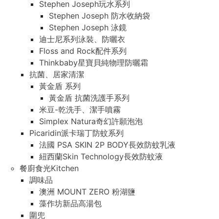
Stephen Joseph玩水系列
Stephen Joseph 防水收納袋
Stephen Joseph 泳鏡
迪士尼系列泳裝、防曬衣
Floss and Rock配件系列
Thinkbaby星寶貝純物理防曬霜
抗菌、居家清潔
黃金盾 系列
黃金盾 抗菌洗護手系列
米豆-乾洗手、潔手噴霧
Simplex Natura奇幻許願泡泡
Picaridin派卡瑞丁防蚊系列
法國 PSA SKIN 2P BODY長效防蚊乳液
紐西蘭Skin Technology長效防蚊液
餐廚食光Kitchen
調味品
澳洲 MOUNT ZERO 粉湖鹽
藻作坊新品高湯包
圍兜