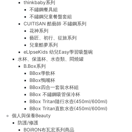
thinkbaby系列
不鏽鋼餐具組
不鏽鋼兒童餐盤套組
CUITISAN 酷藝師 不鏽鋼系列
花神系列
藝匠、初行、征旅系列
兒童酷夢系列
eLIpseKids 幼兒Easy學習吸盤碗
水杯、保溫杯、水壺類、悶燒罐
B.Box系列
BBox學飲杯
BBox鴨嘴杯
BBox四合一套裝水杯組
BBox 不鏽鋼吸管保冷杯
BBox Tritan隨行水壺(450ml/600ml)
BBox Tritan直飲水壺(450ml/600ml)
個人與保養Beauty
防護/修護
BOiRON布瓦宏系列商品