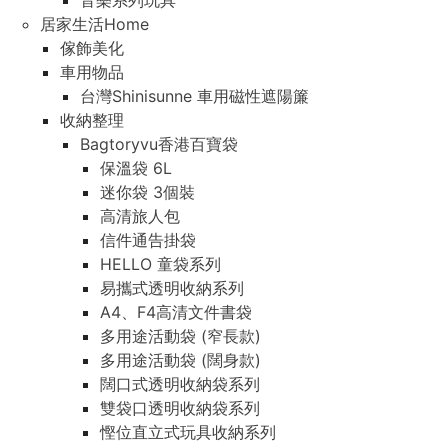
音樂系列玩具
居家生活Home
傢飾美化
車用物品
台灣Shinisunne 車用磁性遮陽簾
收納整理
Bagtoryvu香港百寶袋
保溫袋 6L
迷你袋 3個裝
高清旅人包
信件通告掛袋
HELLO 童袋系列
易攜式透明收納系列
A4、F4高清文件書袋
多用途活動袋 (窄長款)
多用途活動袋 (闊身款)
闊口式透明收納袋系列
雙袋口透明收納袋系列
慳位直立式玩具收納系列