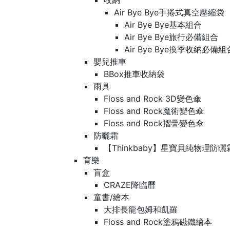
收納
Air Bye Bye手捲式真空壓縮袋
Air Bye Bye基本組合
Air Bye Bye旅行必備組合
Air Bye Bye換季收納必
嬰兒推車
BBox推車收納袋
雨具
Floss and Rock 3D變色傘
Floss and Rock魔術變色傘
Floss and Rock摺疊變色傘
防曬霜
【Thinkbaby】星寶貝純物理防曬
育樂
盲盒
CRAZE降臨曆
童書/繪本
大排長龍包姆和凱羅
Floss and Rock塗鴉磁鐵繪本