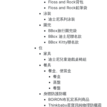
Floss and Rock背包
Floss and Rock鉛筆袋
泳裝
迪士尼系列泳裝
圍兜
BBox旅行圍兜袋
BBox 迪士尼聯名款
BBox Kitty聯名款
住
家具
迪士尼兒童遊戲桌椅組
餐具
餐盒、便當盒
餐盒
蒸盤
餐盤
身體防護防曬
BOiRON布瓦宏系列商品
Thinkbaby星寶貝純物理防曬霜