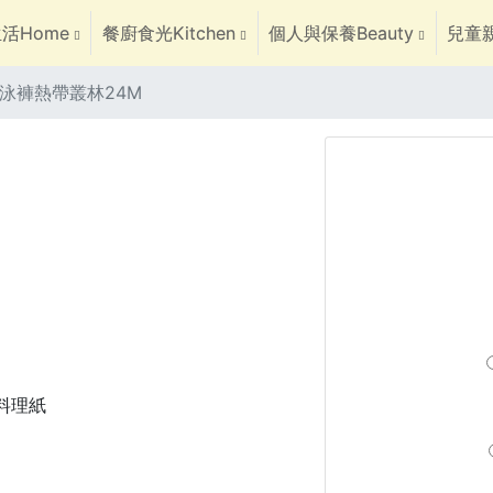
活Home
餐廚食光Kitchen
個人與保養Beauty
兒童親
泳褲熱帶叢林24M
焙料理紙