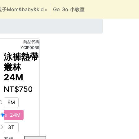
子Mom&baby&kid
Go Go 小教室
商品代碼
YCIP0069
泳褲熱帶
叢林
24M
NT$750
6M
24M
3T