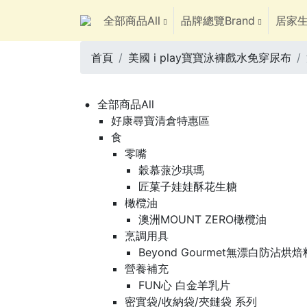
全部商品All
品牌總覽Brand
居家生
首頁
美國 i play寶寶泳褲戲水免穿尿布
全部商品All
好康尋寶清倉特惠區
食
零嘴
穀慕蒎沙琪瑪
匠菓子娃娃酥花生糖
橄欖油
澳洲MOUNT ZERO橄欖油
烹調用具
Beyond Gourmet無漂白防沾烘
營養補充
FUN心 白金羊乳片
密實袋/收納袋/夾鏈袋 系列