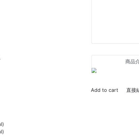
版
商品
直接
l)
l)