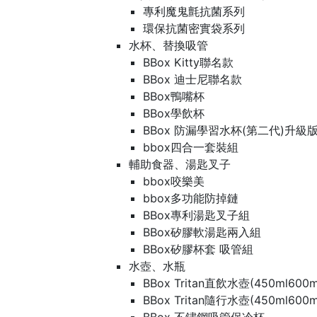
專利魔鬼氈抗菌系列
環保抗菌密實袋系列
水杯、替換吸管
BBox Kitty聯名款
BBox 迪士尼聯名款
BBox鴨嘴杯
BBox學飲杯
BBox 防漏學習水杯(第二代)升級
bbox四合一套裝組
輔助食器、湯匙叉子
bbox咬樂美
bbox多功能防掉鏈
BBox專利湯匙叉子組
BBox矽膠軟湯匙兩入組
BBox矽膠杯套 吸管組
水壺、水瓶
BBox Tritan直飲水壺(450ml600m
BBox Tritan隨行水壺(450ml600m