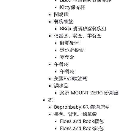
BBox 不鏽鋼吸管保冷杯
Kitty保冷杯
悶燒罐
餐碗餐盤
BBox 寶寶矽膠餐碗組
便當盒、餐盒、零食盒
野餐餐盒
迷你野餐盒
零食盒
午餐袋
午餐袋
美國EVO噴油瓶
調味品
澳洲 MOUNT ZERO 粉湖鹽
衣
Bapronbaby多功能圍兜裙
書包、背包、鉛筆袋
Floss and Rock腰包
Floss and Rock錢包