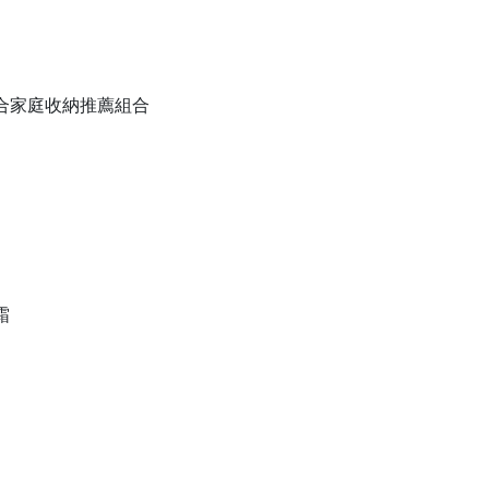
備組合家庭收納推薦組合
霜