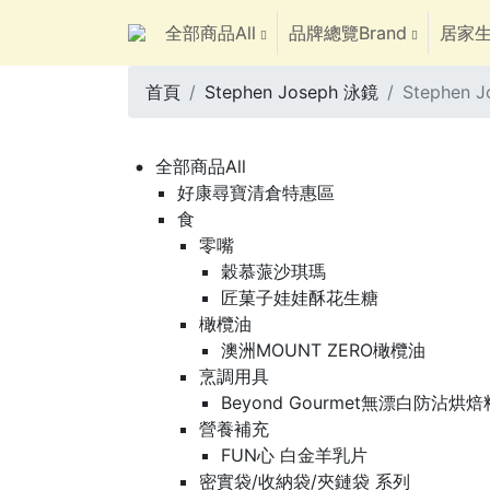
全部商品All
品牌總覽Brand
居家生
首頁
Stephen Joseph 泳鏡
Stephen 
全部商品All
好康尋寶清倉特惠區
食
零嘴
穀慕蒎沙琪瑪
匠菓子娃娃酥花生糖
橄欖油
澳洲MOUNT ZERO橄欖油
烹調用具
Beyond Gourmet無漂白防沾烘
營養補充
FUN心 白金羊乳片
密實袋/收納袋/夾鏈袋 系列