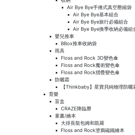
收納
Air Bye Bye手捲式真空壓縮袋
Air Bye Bye基本組合
Air Bye Bye旅行必備組合
Air Bye Bye換季收納必
嬰兒推車
BBox推車收納袋
雨具
Floss and Rock 3D變色傘
Floss and Rock魔術變色傘
Floss and Rock摺疊變色傘
防曬霜
【Thinkbaby】星寶貝純物理防曬
育樂
盲盒
CRAZE降臨曆
童書/繪本
大排長龍包姆和凱羅
Floss and Rock塗鴉磁鐵繪本