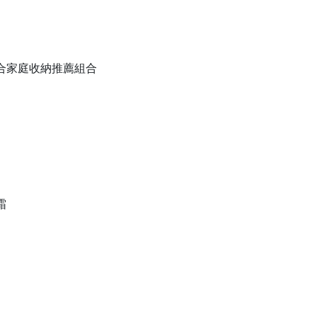
備組合家庭收納推薦組合
霜