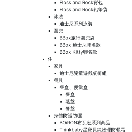
Floss and Rock背包
Floss and Rock鉛筆袋
泳裝
迪士尼系列泳裝
圍兜
BBox旅行圍兜袋
BBox 迪士尼聯名款
BBox Kitty聯名款
住
家具
迪士尼兒童遊戲桌椅組
餐具
餐盒、便當盒
餐盒
蒸盤
餐盤
身體防護防曬
BOiRON布瓦宏系列商品
Thinkbaby星寶貝純物理防曬霜