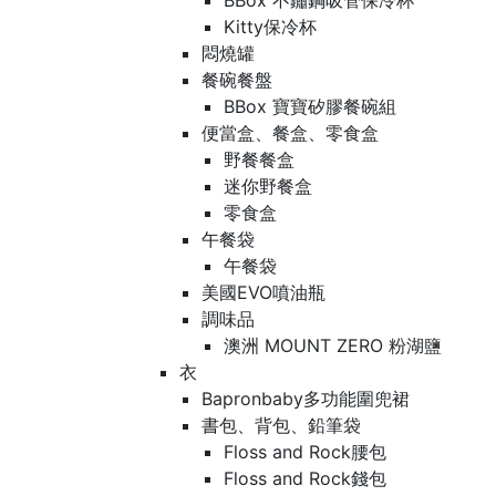
BBox 不鏽鋼吸管保冷杯
Kitty保冷杯
悶燒罐
餐碗餐盤
BBox 寶寶矽膠餐碗組
便當盒、餐盒、零食盒
野餐餐盒
迷你野餐盒
零食盒
午餐袋
午餐袋
美國EVO噴油瓶
調味品
澳洲 MOUNT ZERO 粉湖鹽
衣
Bapronbaby多功能圍兜裙
書包、背包、鉛筆袋
Floss and Rock腰包
Floss and Rock錢包