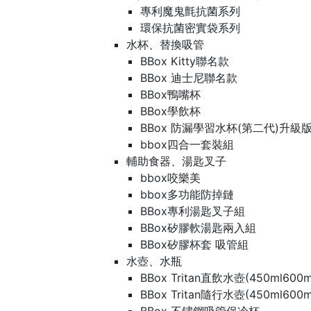
專利魔鬼氈抗菌系列
環保抗菌密實袋系列
水杯、替換吸管
BBox Kitty聯名款
BBox 迪士尼聯名款
BBox鴨嘴杯
BBox學飲杯
BBox 防漏學習水杯(第二代)升級
bbox四合一套裝組
輔助食器、湯匙叉子
bbox咬樂美
bbox多功能防掉鏈
BBox專利湯匙叉子組
BBox矽膠軟湯匙兩入組
BBox矽膠杯套 吸管組
水壺、水瓶
BBox Tritan直飲水壺(450ml600m
BBox Tritan隨行水壺(450ml600m