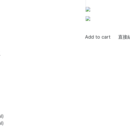
直接
版
l)
l)