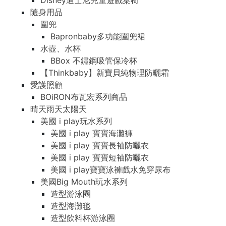
Disney迪士尼兒童遊戲桌椅
隨身用品
圍兜
Bapronbaby多功能圍兜裙
水壺、水杯
BBox 不鏽鋼吸管保冷杯
【Thinkbaby】新寶貝純物理防曬霜
愛護照顧
BOiRON布瓦宏系列商品
晴天雨天太陽天
美國 i play玩水系列
美國 i play 寶寶海灘褲
美國 i play 寶寶長袖防曬衣
美國 i play 寶寶短袖防曬衣
美國 i play寶寶泳褲戲水免穿尿布
美國Big Mouth玩水系列
造型游泳圈
造型海灘毯
造型飲料杯游泳圈