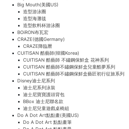
Big Mouth(美國US)
造型游泳圈
造型海灘毯
造型飲料杯游泳圈
BOiRON布瓦宏
CRAZE(德國Germany)
CRAZE降臨曆
CUITISAN 酷藝師(韓國Korea)
CUITISAN 酷藝師 不鏽鋼保鮮盒 花神系列
CUITISAN 酷藝師不鏽鋼保鮮盒兒童酷夢系列
CUITISAN 酷藝師不鏽鋼保鮮盒藝匠初行征旅系列
Disney迪士尼系列
迪士尼系列泳裝
迪士尼寶寶護頭背包
BBox 迪士尼聯名款
迪士尼兒童遊戲桌椅組
Do A Dot Art點點畫(美國US)
Do A Dot Art 點點畫筆