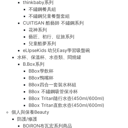
thinkbaby系列
不鏽鋼餐具組
不鏽鋼兒童餐盤套組
CUITISAN 酷藝師 不鏽鋼系列
花神系列
藝匠、初行、征旅系列
兒童酷夢系列
eLIpseKids 幼兒Easy學習吸盤碗
水杯、保溫杯、水壺類、悶燒罐
B.Box系列
BBox學飲杯
BBox鴨嘴杯
BBox四合一套裝水杯組
BBox 不鏽鋼吸管保冷杯
BBox Tritan隨行水壺(450ml/600ml)
BBox Tritan直飲水壺(450ml/600ml)
個人與保養Beauty
防護/修護
BOiRON布瓦宏系列商品