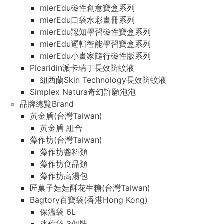
mierEdu磁性創意寶盒系列
mierEdu口袋水彩畫冊系列
mierEdu認知學習磁性寶盒系列
mierEdu邏輯智能學習寶盒系列
mierEdu小畫家隨行磁性版系列
Picaridin派卡瑞丁長效防蚊液
紐西蘭Skin Technology長效防蚊液
Simplex Natura奇幻許願泡泡
品牌總覽Brand
黃金盾(台灣Taiwan)
黃金盾 組合
藻作坊(台灣Taiwan)
藻作坊醬料類
藻作坊食品類
藻作坊高湯包
匠菓子娃娃酥花生糖(台灣Taiwan)
Bagtory百寶袋(香港Hong Kong)
保溫袋 6L