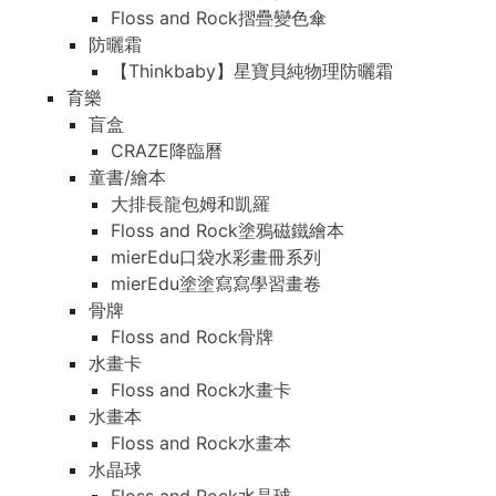
Floss and Rock摺疊變色傘
防曬霜
【Thinkbaby】星寶貝純物理防曬霜
育樂
盲盒
CRAZE降臨曆
童書/繪本
大排長龍包姆和凱羅
Floss and Rock塗鴉磁鐵繪本
mierEdu口袋水彩畫冊系列
mierEdu塗塗寫寫學習畫卷
骨牌
Floss and Rock骨牌
水畫卡
Floss and Rock水畫卡
水畫本
Floss and Rock水畫本
水晶球