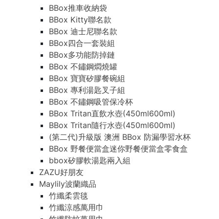
BBox推車收納袋
BBox Kitty聯名款
BBox 迪士尼聯名款
BBox四合一套裝組
BBox多功能防掉鏈
BBox 不鏽鋼燜燒罐
BBox 寶寶矽膠餐碗組
BBox 專利湯匙叉子組
BBox 不鏽鋼吸管保冷杯
BBox Tritan直飲水壺(450ml600ml)
BBox Tritan隨行水壺(450ml600ml)
(第二代)升級版 澳洲 BBox 防漏學習水杯
BBox 野餐便當盒迷你野餐便當盒零食盒
bbox矽膠軟湯匙兩入組
ZAZU好朋友
Maylily波蘭織品
竹纖柔雲毯
竹纖涼感萬用巾