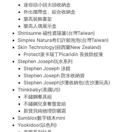
迷你頭小頭大頭收納盒
外出攜帶盒、綜合收納盒
樂高裝飾書架
樂高人偶展示盒
Shinisunne 磁性遮陽簾(台灣Taiwan)
Simplex Natura奇幻許願泡泡(台灣Taiwan)
Skin Technology(紐西蘭New Zealand)
Protect派卡瑞丁Picaridin 長效防蚊液
Stephen Joseph玩水系列
Stephen Joseph 泳鏡
Stephen Joseph 防水收納袋
Stephen Joseph沙灘收納包(含沙灘玩具)
Thinkbaby(美國US)
不鏽鋼餐具組
不鏽鋼兒童餐盤套組
新寶貝純物理防曬霜
Sumblox數字積木mini
Yookidoo(以色列)