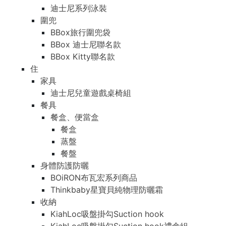
迪士尼系列泳裝
圍兜
BBox旅行圍兜袋
BBox 迪士尼聯名款
BBox Kitty聯名款
住
家具
迪士尼兒童遊戲桌椅組
餐具
餐盒、便當盒
餐盒
蒸盤
餐盤
身體防護防曬
BOiRON布瓦宏系列商品
Thinkbaby星寶貝純物理防曬霜
收納
KiahLoc吸盤掛勾Suction hook