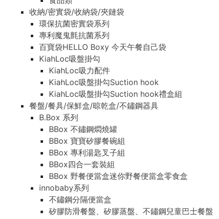
食品類
收納/密實袋/收納袋/夾鏈袋
環保抗菌密實袋系列
專利魔鬼氈抗菌系列
百寶袋HELLO Boxy 今天午餐自己袋
KiahLoc吸盤掛勾
KiahLoc吸力配件
KiahLoc吸盤掛勾Suction hook
KiahLoc吸盤掛勾Suction hook禮盒組
餐盤/餐具/保鮮盒/晾乾盒/不鏽鋼器具
B.Box 系列
BBox 不鏽鋼燜燒罐
BBox 寶寶矽膠餐碗組
BBox 專利湯匙叉子組
BBox四合一套裝組
BBox 野餐便當盒迷你野餐便當盒零食盒
innobaby系列
不鏽鋼分隔便當盒
矽膠防滑餐盤、矽膠蒸盤、不鏽鋼兒童巴士餐盤