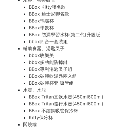
水杯、替換吸管
BBox Kitty聯名款
BBox 迪士尼聯名款
BBox鴨嘴杯
BBox學飲杯
BBox 防漏學習水杯(第二代)升級版
bbox四合一套裝組
輔助食器、湯匙叉子
bbox咬樂美
bbox多功能防掉鏈
BBox專利湯匙叉子組
BBox矽膠軟湯匙兩入組
BBox矽膠杯套 吸管組
水壺、水瓶
BBox Tritan直飲水壺(450ml600ml)
BBox Tritan隨行水壺(450ml600ml)
BBox 不鏽鋼吸管保冷杯
Kitty保冷杯
悶燒罐