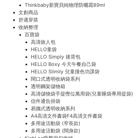
Thinkbaby新寶貝純物理防曬霜89ml
文創商品
舒適穿搭
收納整理
百寶袋
高清旅人包
HELLO童袋
HELLO Simply 後背包
HELLO Boxy 今天午餐自己袋
HELLO Slimily 兒童撞色功課袋
闊口式透明收納袋系列
透明鋼架儲物箱
高清儲物袋手提慳位萬用袋(兒童睡袋專用提袋)
信件通告掛袋
易攜式透明收納系列
A4高清文件書袋F4高清文件書袋
多用途活動袋 (窄長款)
多用途活動袋 (闊身款)