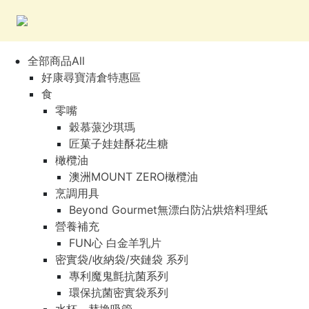
全部商品All
好康尋寶清倉特惠區
食
零嘴
穀慕蒎沙琪瑪
匠菓子娃娃酥花生糖
橄欖油
澳洲MOUNT ZERO橄欖油
烹調用具
Beyond Gourmet無漂白防沾烘焙料理紙
營養補充
FUN心 白金羊乳片
密實袋/收納袋/夾鏈袋 系列
專利魔鬼氈抗菌系列
環保抗菌密實袋系列