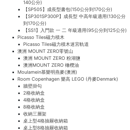
140公分)
【SP505】成長型書包(150公分到170公分)
【SP301SP300P】成長型 中高年級適用(130公分
到170公分)
【SS1】入門款 一 二 年級適用(95公分到125公分)
Picasso Tiles磁力積木
Picasso Tiles磁力積木迷宮軌道
澳洲 MOUNT ZERO零號山
澳洲 MOUNT ZERO 粉湖鹽
澳洲MOUNT ZERO 橄欖油
Moulamein慕樂明燕麥(澳洲)
Room Copenhagen 樂高 LEGO (丹麥Denmark)
牆壁掛勾
2格收納盒
4格收納盒
8格收納盒
收納三層架
桌上型4格抽屜收納箱
桌上型8格抽屜收納箱