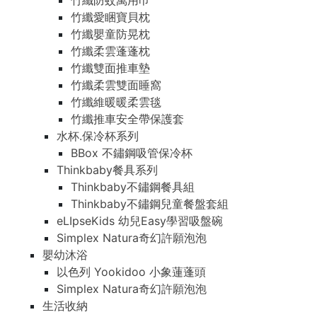
竹纖防蚊萬用巾
竹纖愛睏寶貝枕
竹纖嬰童防晃枕
竹纖柔雲蓬蓬枕
竹纖雙面推車墊
竹纖柔雲雙面睡窩
竹纖維暖暖柔雲毯
竹纖推車安全帶保護套
水杯.保冷杯系列
BBox 不鏽鋼吸管保冷杯
Thinkbaby餐具系列
Thinkbaby不鏽鋼餐具組
Thinkbaby不鏽鋼兒童餐盤套組
eLIpseKids 幼兒Easy學習吸盤碗
Simplex Natura奇幻許願泡泡
嬰幼沐浴
以色列 Yookidoo 小象蓮蓬頭
Simplex Natura奇幻許願泡泡
生活收納