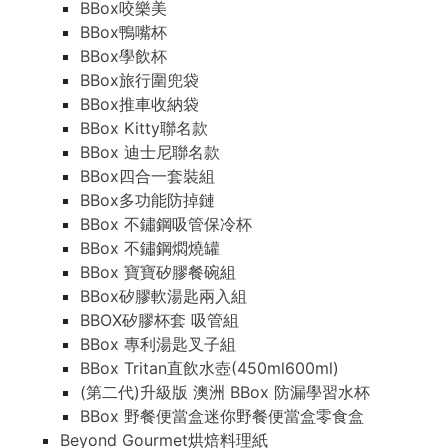
BBox咬樂美
BBox鴨嘴杯
BBox學飲杯
BBox旅行圍兜袋
BBox推車收納袋
BBox Kitty聯名款
BBox 迪士尼聯名款
BBox四合一套裝組
BBox多功能防掉鏈
BBox 不鏽鋼吸管保冷杯
BBox 不鏽鋼燜燒罐
BBox 寶寶矽膠餐碗組
BBox矽膠軟湯匙兩入組
BBOX矽膠杯套 吸管組
BBox 專利湯匙叉子組
BBox Tritan直飲水壺(450ml600ml)
(第二代)升級版 澳洲 BBox 防漏學習水杯
BBox 野餐便當盒迷你野餐便當盒零食盒
Beyond Gourmet烘焙料理紙