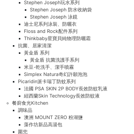
Stephen Joseph玩水系列
Stephen Joseph 防水收納袋
Stephen Joseph 泳鏡
迪士尼系列泳裝、防曬衣
Floss and Rock配件系列
Thinkbaby星寶貝純物理防曬霜
抗菌、居家清潔
黃金盾 系列
黃金盾 抗菌洗護手系列
米豆-乾洗手、潔手噴霧
Simplex Natura奇幻許願泡泡
Picaridin派卡瑞丁防蚊系列
法國 PSA SKIN 2P BODY長效防蚊乳液
紐西蘭Skin Technology長效防蚊液
餐廚食光Kitchen
調味品
澳洲 MOUNT ZERO 粉湖鹽
藻作坊新品高湯包
圍兜