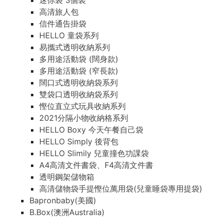
迷你袋 3個裝
高清旅人包
信件通告掛袋
HELLO 童袋系列
易攜式透明收納系列
多用途活動袋 (闊身款)
多用途活動袋 (窄長款)
闊口式透明收納袋系列
雙袋口透明收納袋系列
慳位直立式玩具收納系列
2021分隔小物收納格系列
HELLO Boxy 今天午餐自己袋
HELLO Simply 後背包
HELLO Slimily 兒童撞色功課袋
A4高清文件書袋、F4高清文件書
透明鋼架儲物箱
高清儲物袋手提慳位萬用袋(兒童睡袋專用提袋)
Bapronbaby(美國)
B.Box(澳洲Australia)