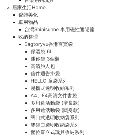
音樂系列玩具
居家生活Home
傢飾美化
車用物品
台灣Shinisunne 車用磁性遮陽簾
收納整理
Bagtoryvu香港百寶袋
保溫袋 6L
迷你袋 3個裝
高清旅人包
信件通告掛袋
HELLO 童袋系列
易攜式透明收納系列
A4、F4高清文件書袋
多用途活動袋 (窄長款)
多用途活動袋 (闊身款)
闊口式透明收納袋系列
雙袋口透明收納袋系列
慳位直立式玩具收納系列