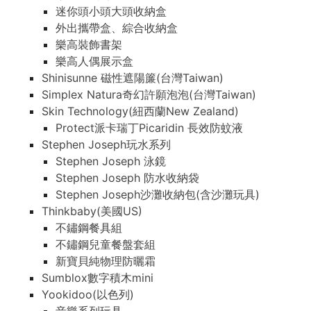
迷你頭小頭大頭收納盒
外出攜帶盒、綜合收納盒
樂高裝飾書架
樂高人偶展示盒
Shinisunne 磁性遮陽簾(台灣Taiwan)
Simplex Natura奇幻許願泡泡(台灣Taiwan)
Skin Technology(紐西蘭New Zealand)
Protect派卡瑞丁Picaridin 長效防蚊液
Stephen Joseph玩水系列
Stephen Joseph 泳鏡
Stephen Joseph 防水收納袋
Stephen Joseph沙灘收納包(含沙灘玩具)
Thinkbaby(美國US)
不鏽鋼餐具組
不鏽鋼兒童餐盤套組
新寶貝純物理防曬霜
Sumblox數字積木mini
Yookidoo(以色列)