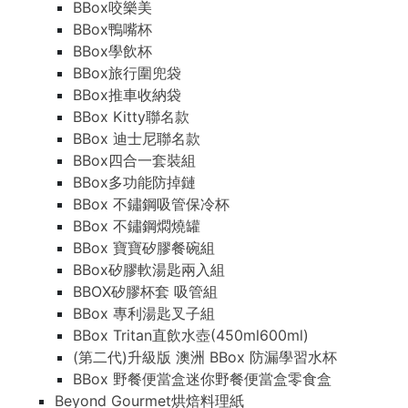
BBox咬樂美
BBox鴨嘴杯
BBox學飲杯
BBox旅行圍兜袋
BBox推車收納袋
BBox Kitty聯名款
BBox 迪士尼聯名款
BBox四合一套裝組
BBox多功能防掉鏈
BBox 不鏽鋼吸管保冷杯
BBox 不鏽鋼燜燒罐
BBox 寶寶矽膠餐碗組
BBox矽膠軟湯匙兩入組
BBOX矽膠杯套 吸管組
BBox 專利湯匙叉子組
BBox Tritan直飲水壺(450ml600ml)
(第二代)升級版 澳洲 BBox 防漏學習水杯
BBox 野餐便當盒迷你野餐便當盒零食盒
Beyond Gourmet烘焙料理紙