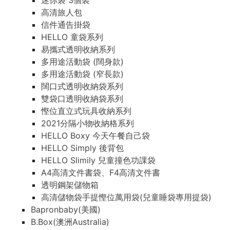
迷你袋 3個裝
高清旅人包
信件通告掛袋
HELLO 童袋系列
易攜式透明收納系列
多用途活動袋 (闊身款)
多用途活動袋 (窄長款)
闊口式透明收納袋系列
雙袋口透明收納袋系列
慳位直立式玩具收納系列
2021分隔小物收納格系列
HELLO Boxy 今天午餐自己袋
HELLO Simply 後背包
HELLO Slimily 兒童撞色功課袋
A4高清文件書袋、F4高清文件書
透明鋼架儲物箱
高清儲物袋手提慳位萬用袋(兒童睡袋專用提袋)
Bapronbaby(美國)
B.Box(澳洲Australia)