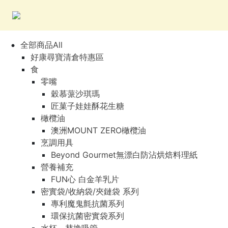
全部商品All
好康尋寶清倉特惠區
食
零嘴
穀慕蒎沙琪瑪
匠菓子娃娃酥花生糖
橄欖油
澳洲MOUNT ZERO橄欖油
烹調用具
Beyond Gourmet無漂白防沾烘焙料理紙
營養補充
FUN心 白金羊乳片
密實袋/收納袋/夾鏈袋 系列
專利魔鬼氈抗菌系列
環保抗菌密實袋系列