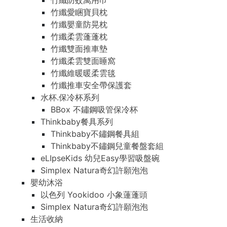
竹纖防蚊萬用巾
竹纖愛睏寶貝枕
竹纖嬰童防晃枕
竹纖柔雲蓬蓬枕
竹纖雙面推車墊
竹纖柔雲雙面睡窩
竹纖維暖暖柔雲毯
竹纖推車安全帶保護套
水杯.保冷杯系列
BBox 不鏽鋼吸管保冷杯
Thinkbaby餐具系列
Thinkbaby不鏽鋼餐具組
Thinkbaby不鏽鋼兒童餐盤套組
eLIpseKids 幼兒Easy學習吸盤碗
Simplex Natura奇幻許願泡泡
嬰幼沐浴
以色列 Yookidoo 小象蓮蓬頭
Simplex Natura奇幻許願泡泡
生活收納