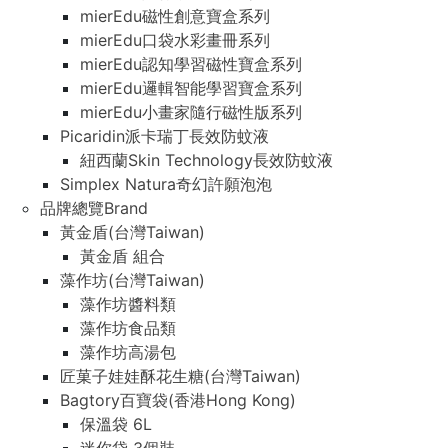
mierEdu磁性創意寶盒系列
mierEdu口袋水彩畫冊系列
mierEdu認知學習磁性寶盒系列
mierEdu邏輯智能學習寶盒系列
mierEdu小畫家隨行磁性版系列
Picaridin派卡瑞丁長效防蚊液
紐西蘭Skin Technology長效防蚊液
Simplex Natura奇幻許願泡泡
品牌總覽Brand
黃金盾(台灣Taiwan)
黃金盾 組合
藻作坊(台灣Taiwan)
藻作坊醬料類
藻作坊食品類
藻作坊高湯包
匠菓子娃娃酥花生糖(台灣Taiwan)
Bagtory百寶袋(香港Hong Kong)
保溫袋 6L