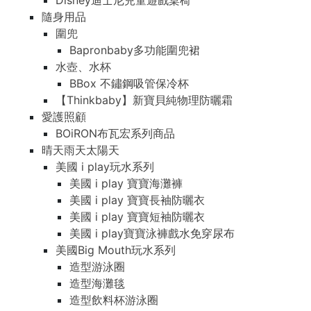
Disney迪士尼兒童遊戲桌椅
隨身用品
圍兜
Bapronbaby多功能圍兜裙
水壺、水杯
BBox 不鏽鋼吸管保冷杯
【Thinkbaby】新寶貝純物理防曬霜
愛護照顧
BOiRON布瓦宏系列商品
晴天雨天太陽天
美國 i play玩水系列
美國 i play 寶寶海灘褲
美國 i play 寶寶長袖防曬衣
美國 i play 寶寶短袖防曬衣
美國 i play寶寶泳褲戲水免穿尿布
美國Big Mouth玩水系列
造型游泳圈
造型海灘毯
造型飲料杯游泳圈