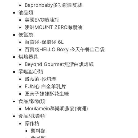
Bapronbaby多功能圍兜裙
油品類
美國EVO噴油瓶
澳洲MOUNT ZERO橄欖油
便當袋
百寶袋-保溫袋 6L
百寶袋HELLO Boxy 今天午餐自己袋
烘培器具
Beyond Gourmet無漂白烘焙紙
零嘴點心類
穀慕蒎-沙琪瑪
FUN心 白金羊乳片
匠菓子娃娃酥花生糖
食品/穀物類
Moulamein慕樂明燕麥(澳洲)
食品/抹醬類
藻作坊
醬料類