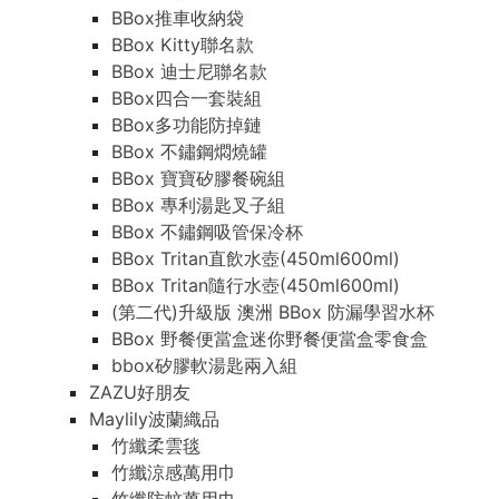
BBox推車收納袋
BBox Kitty聯名款
BBox 迪士尼聯名款
BBox四合一套裝組
BBox多功能防掉鏈
BBox 不鏽鋼燜燒罐
BBox 寶寶矽膠餐碗組
BBox 專利湯匙叉子組
BBox 不鏽鋼吸管保冷杯
BBox Tritan直飲水壺(450ml600ml)
BBox Tritan隨行水壺(450ml600ml)
(第二代)升級版 澳洲 BBox 防漏學習水杯
BBox 野餐便當盒迷你野餐便當盒零食盒
bbox矽膠軟湯匙兩入組
ZAZU好朋友
Maylily波蘭織品
竹纖柔雲毯
竹纖涼感萬用巾