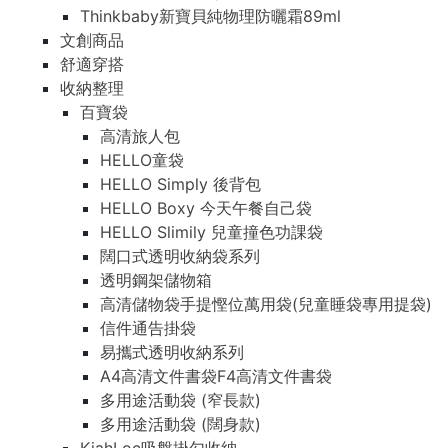
Thinkbaby新寶貝純物理防曬霜89ml
文創商品
舒適穿搭
收納整理
百寶袋
高清旅人包
HELLO童袋
HELLO Simply 後背包
HELLO Boxy 今天午餐自己袋
HELLO Slimily 兒童撞色功課袋
闊口式透明收納袋系列
透明鋼架儲物箱
高清儲物袋手提慳位萬用袋(兒童睡袋專用提袋)
信件通告掛袋
易攜式透明收納系列
A4高清文件書袋F4高清文件書袋
多用途活動袋 (窄長款)
多用途活動袋 (闊身款)