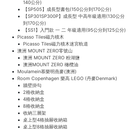
140公分)
【SP505】成長型書包(150公分到170公分)
【SP301SP300P】成長型 中高年級適用(130公分
到170公分)
【SS1】入門款 一 二 年級適用(95公分到125公分)
Picasso Tiles磁力積木
Picasso Tiles磁力積木迷宮軌道
澳洲 MOUNT ZERO零號山
澳洲 MOUNT ZERO 粉湖鹽
澳洲MOUNT ZERO 橄欖油
Moulamein慕樂明燕麥(澳洲)
Room Copenhagen 樂高 LEGO (丹麥Denmark)
牆壁掛勾
2格收納盒
4格收納盒
8格收納盒
收納三層架
桌上型4格抽屜收納箱
桌上型8格抽屜收納箱