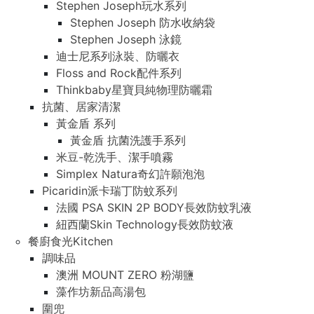
Stephen Joseph玩水系列
Stephen Joseph 防水收納袋
Stephen Joseph 泳鏡
迪士尼系列泳裝、防曬衣
Floss and Rock配件系列
Thinkbaby星寶貝純物理防曬霜
抗菌、居家清潔
黃金盾 系列
黃金盾 抗菌洗護手系列
米豆-乾洗手、潔手噴霧
Simplex Natura奇幻許願泡泡
Picaridin派卡瑞丁防蚊系列
法國 PSA SKIN 2P BODY長效防蚊乳液
紐西蘭Skin Technology長效防蚊液
餐廚食光Kitchen
調味品
澳洲 MOUNT ZERO 粉湖鹽
藻作坊新品高湯包
圍兜