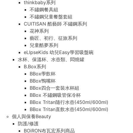
thinkbaby系列
不鏽鋼餐具組
不鏽鋼兒童餐盤套組
CUITISAN 酷藝師 不鏽鋼系列
花神系列
藝匠、初行、征旅系列
兒童酷夢系列
eLIpseKids 幼兒Easy學習吸盤碗
水杯、保溫杯、水壺類、悶燒罐
B.Box系列
BBox學飲杯
BBox鴨嘴杯
BBox四合一套裝水杯組
BBox 不鏽鋼吸管保冷杯
BBox Tritan隨行水壺(450ml/600ml)
BBox Tritan直飲水壺(450ml/600ml)
個人與保養Beauty
防護/修護
BOiRON布瓦宏系列商品