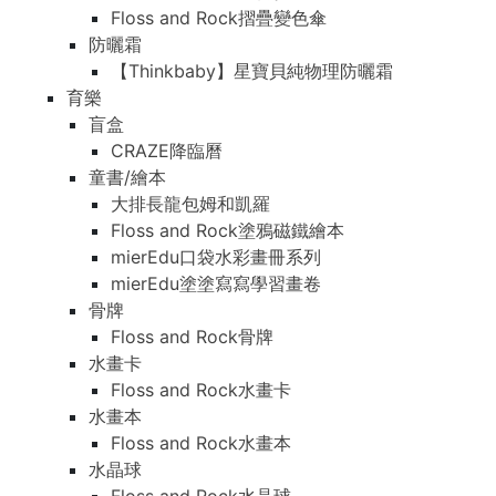
Floss and Rock摺疊變色傘
防曬霜
【Thinkbaby】星寶貝純物理防曬霜
育樂
盲盒
CRAZE降臨曆
童書/繪本
大排長龍包姆和凱羅
Floss and Rock塗鴉磁鐵繪本
mierEdu口袋水彩畫冊系列
mierEdu塗塗寫寫學習畫卷
骨牌
Floss and Rock骨牌
水畫卡
Floss and Rock水畫卡
水畫本
Floss and Rock水畫本
水晶球