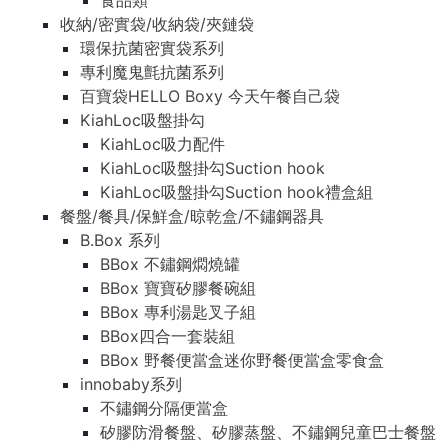
食品類
收納/密實袋/收納袋/夾鏈袋
環保抗菌密實袋系列
專利魔鬼氈抗菌系列
百寶袋HELLO Boxy 今天午餐自己袋
KiahLoc吸盤掛勾
KiahLoc吸力配件
KiahLoc吸盤掛勾Suction hook
KiahLoc吸盤掛勾Suction hook禮盒組
餐盤/餐具/保鮮盒/晾乾盒/不鏽鋼器具
B.Box 系列
BBox 不鏽鋼燜燒罐
BBox 寶寶矽膠餐碗組
BBox 專利湯匙叉子組
BBox四合一套裝組
BBox 野餐便當盒迷你野餐便當盒零食盒
innobaby系列
不鏽鋼分隔便當盒
矽膠防滑餐盤、矽膠蒸盤、不鏽鋼兒童巴士餐盤