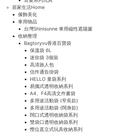
音樂系列玩具
居家生活Home
傢飾美化
車用物品
台灣Shinisunne 車用磁性遮陽簾
收納整理
Bagtoryvu香港百寶袋
保溫袋 6L
迷你袋 3個裝
高清旅人包
信件通告掛袋
HELLO 童袋系列
易攜式透明收納系列
A4、F4高清文件書袋
多用途活動袋 (窄長款)
多用途活動袋 (闊身款)
闊口式透明收納袋系列
雙袋口透明收納袋系列
慳位直立式玩具收納系列