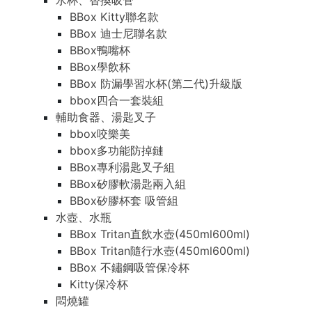
水杯、替換吸管
BBox Kitty聯名款
BBox 迪士尼聯名款
BBox鴨嘴杯
BBox學飲杯
BBox 防漏學習水杯(第二代)升級版
bbox四合一套裝組
輔助食器、湯匙叉子
bbox咬樂美
bbox多功能防掉鏈
BBox專利湯匙叉子組
BBox矽膠軟湯匙兩入組
BBox矽膠杯套 吸管組
水壺、水瓶
BBox Tritan直飲水壺(450ml600ml)
BBox Tritan隨行水壺(450ml600ml)
BBox 不鏽鋼吸管保冷杯
Kitty保冷杯
悶燒罐