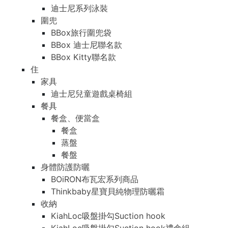
迪士尼系列泳裝
圍兜
BBox旅行圍兜袋
BBox 迪士尼聯名款
BBox Kitty聯名款
住
家具
迪士尼兒童遊戲桌椅組
餐具
餐盒、便當盒
餐盒
蒸盤
餐盤
身體防護防曬
BOiRON布瓦宏系列商品
Thinkbaby星寶貝純物理防曬霜
收納
KiahLoc吸盤掛勾Suction hook