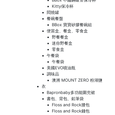
BBox 不鏽鋼吸管保冷杯
Kitty保冷杯
悶燒罐
餐碗餐盤
BBox 寶寶矽膠餐碗組
便當盒、餐盒、零食盒
野餐餐盒
迷你野餐盒
零食盒
午餐袋
午餐袋
美國EVO噴油瓶
調味品
澳洲 MOUNT ZERO 粉湖鹽
衣
Bapronbaby多功能圍兜裙
書包、背包、鉛筆袋
Floss and Rock腰包
Floss and Rock錢包