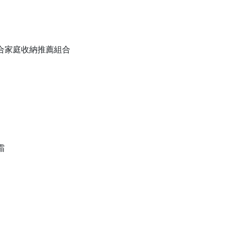
備組合家庭收納推薦組合
霜