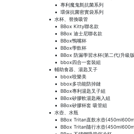
專利魔鬼氈抗菌系列
環保抗菌密實袋系列
水杯、替換吸管
BBox Kitty聯名款
BBox 迪士尼聯名款
BBox鴨嘴杯
BBox學飲杯
BBox 防漏學習水杯(第二代)升級
bbox四合一套裝組
輔助食器、湯匙叉子
bbox咬樂美
bbox多功能防掉鏈
BBox專利湯匙叉子組
BBox矽膠軟湯匙兩入組
BBox矽膠杯套 吸管組
水壺、水瓶
BBox Tritan直飲水壺(450ml600m
BBox Tritan隨行水壺(450ml600m