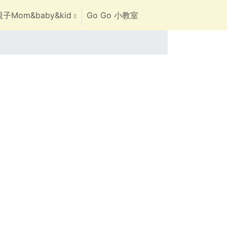
子Mom&baby&kid
Go Go 小教室