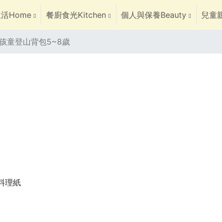
活Home
餐廚食光Kitchen
個人與保養Beauty
兒童親
R孩童登山背包5~8歲
焙料理紙