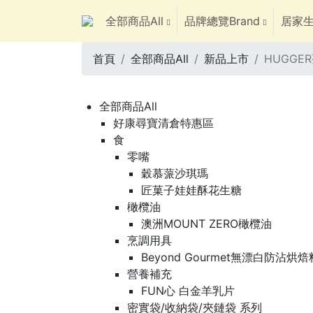
全部商品All
品牌總覽Brand
居家生
首頁
全部商品All
新品上市
HUGGE
全部商品All
好康尋寶清倉特惠區
食
零嘴
穀慕蒎沙琪瑪
匠菓子娃娃酥花生糖
橄欖油
澳洲MOUNT ZERO橄欖油
烹調用具
Beyond Gourmet無漂白防沾烘
營養補充
FUN心 白金羊乳片
密實袋/收納袋/夾鏈袋 系列