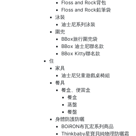
Floss and Rock背包
Floss and Rock鉛筆袋
泳裝
迪士尼系列泳裝
圍兜
BBox旅行圍兜袋
BBox 迪士尼聯名款
BBox Kitty聯名款
住
家具
迪士尼兒童遊戲桌椅組
餐具
餐盒、便當盒
餐盒
蒸盤
餐盤
身體防護防曬
BOiRON布瓦宏系列商品
Thinkbaby星寶貝純物理防曬霜