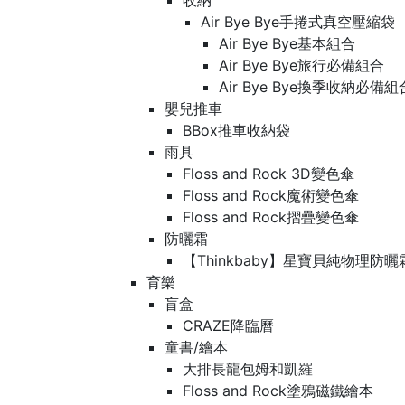
收納
Air Bye Bye手捲式真空壓縮袋
Air Bye Bye基本組合
Air Bye Bye旅行必備組合
Air Bye Bye換季收納必
嬰兒推車
BBox推車收納袋
雨具
Floss and Rock 3D變色傘
Floss and Rock魔術變色傘
Floss and Rock摺疊變色傘
防曬霜
【Thinkbaby】星寶貝純物理防曬
育樂
盲盒
CRAZE降臨曆
童書/繪本
大排長龍包姆和凱羅
Floss and Rock塗鴉磁鐵繪本