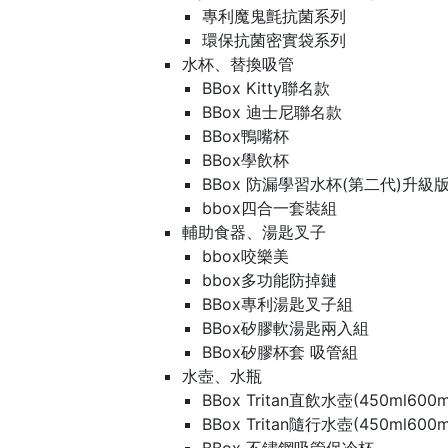
專利魔鬼氈抗菌系列
環保抗菌密實袋系列
水杯、替換吸管
BBox Kitty聯名款
BBox 迪士尼聯名款
BBox鴨嘴杯
BBox學飲杯
BBox 防漏學習水杯(第二代)升級
bbox四合一套裝組
輔助食器、湯匙叉子
bbox咬樂美
bbox多功能防掉鏈
BBox專利湯匙叉子組
BBox矽膠軟湯匙兩入組
BBox矽膠杯套 吸管組
水壺、水瓶
BBox Tritan直飲水壺(450ml600m
BBox Tritan隨行水壺(450ml600m