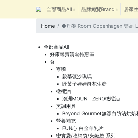
全部商品All
品牌總覽Brand
居家生
Home
●丹麥 Room Copenhagen 樂
全部商品All
好康尋寶清倉特惠區
食
零嘴
穀慕蒎沙琪瑪
匠菓子娃娃酥花生糖
橄欖油
澳洲MOUNT ZERO橄欖油
烹調用具
Beyond Gourmet無漂白防沾烘
營養補充
FUN心 白金羊乳片
密實袋/收納袋/夾鏈袋 系列