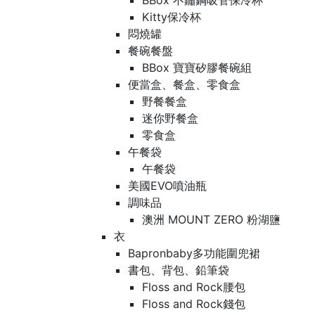
BBox 不鏽鋼吸管保冷杯
Kitty保冷杯
悶燒罐
餐碗餐盤
BBox 寶寶矽膠餐碗組
便當盒、餐盒、零食盒
野餐餐盒
迷你野餐盒
零食盒
午餐袋
午餐袋
美國EVO噴油瓶
調味品
澳洲 MOUNT ZERO 粉湖鹽
衣
Bapronbaby多功能圍兜裙
書包、背包、鉛筆袋
Floss and Rock腰包
Floss and Rock錢包