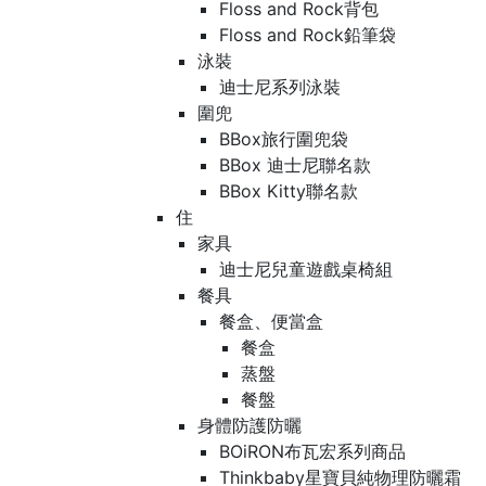
Floss and Rock背包
Floss and Rock鉛筆袋
泳裝
迪士尼系列泳裝
圍兜
BBox旅行圍兜袋
BBox 迪士尼聯名款
BBox Kitty聯名款
住
家具
迪士尼兒童遊戲桌椅組
餐具
餐盒、便當盒
餐盒
蒸盤
餐盤
身體防護防曬
BOiRON布瓦宏系列商品
Thinkbaby星寶貝純物理防曬霜