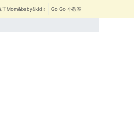
子Mom&baby&kid
Go Go 小教室