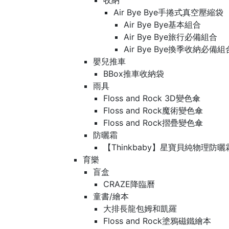
收納
Air Bye Bye手捲式真空壓縮袋
Air Bye Bye基本組合
Air Bye Bye旅行必備組合
Air Bye Bye換季收納必
嬰兒推車
BBox推車收納袋
雨具
Floss and Rock 3D變色傘
Floss and Rock魔術變色傘
Floss and Rock摺疊變色傘
防曬霜
【Thinkbaby】星寶貝純物理防曬
育樂
盲盒
CRAZE降臨曆
童書/繪本
大排長龍包姆和凱羅
Floss and Rock塗鴉磁鐵繪本