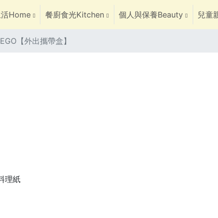
活Home
餐廚食光Kitchen
個人與保養Beauty
兒童親
高 LEGO【外出攜帶盒】
焙料理紙