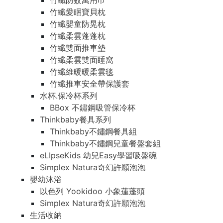
竹纖防蚊萬用巾
竹纖愛睏寶貝枕
竹纖嬰童防晃枕
竹纖柔雲蓬蓬枕
竹纖雙面推車墊
竹纖柔雲雙面睡窩
竹纖維暖暖柔雲毯
竹纖推車安全帶保護套
水杯.保冷杯系列
BBox 不鏽鋼吸管保冷杯
Thinkbaby餐具系列
Thinkbaby不鏽鋼餐具組
Thinkbaby不鏽鋼兒童餐盤套組
eLIpseKids 幼兒Easy學習吸盤碗
Simplex Natura奇幻許願泡泡
嬰幼沐浴
以色列 Yookidoo 小象蓮蓬頭
Simplex Natura奇幻許願泡泡
生活收納