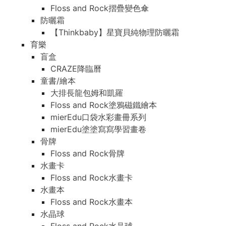
Floss and Rock摺疊變色傘
防曬霜
【Thinkbaby】星寶貝純物理防曬霜
育樂
盲盒
CRAZE降臨曆
童書/繪本
大排長龍包姆和凱羅
Floss and Rock塗鴉磁鐵繪本
mierEdu口袋水彩畫冊系列
mierEdu塗塗寫寫學習畫卷
骨牌
Floss and Rock骨牌
水畫卡
Floss and Rock水畫卡
水畫本
Floss and Rock水畫本
水晶球