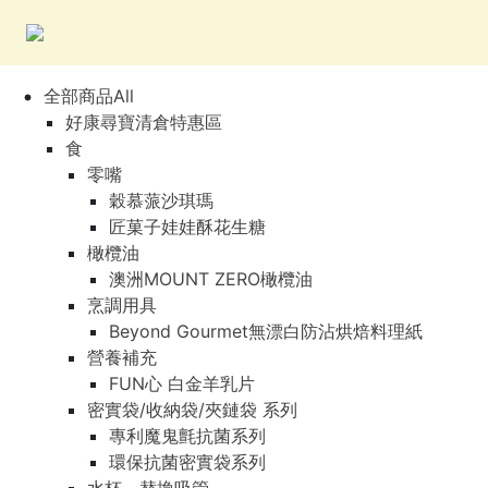
全部商品All
好康尋寶清倉特惠區
食
零嘴
穀慕蒎沙琪瑪
匠菓子娃娃酥花生糖
橄欖油
澳洲MOUNT ZERO橄欖油
烹調用具
Beyond Gourmet無漂白防沾烘焙料理紙
營養補充
FUN心 白金羊乳片
密實袋/收納袋/夾鏈袋 系列
專利魔鬼氈抗菌系列
環保抗菌密實袋系列