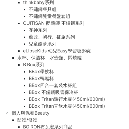
thinkbaby系列
不鏽鋼餐具組
不鏽鋼兒童餐盤套組
CUITISAN 酷藝師 不鏽鋼系列
花神系列
藝匠、初行、征旅系列
兒童酷夢系列
eLIpseKids 幼兒Easy學習吸盤碗
水杯、保溫杯、水壺類、悶燒罐
B.Box系列
BBox學飲杯
BBox鴨嘴杯
BBox四合一套裝水杯組
BBox 不鏽鋼吸管保冷杯
BBox Tritan隨行水壺(450ml/600ml)
BBox Tritan直飲水壺(450ml/600ml)
個人與保養Beauty
防護/修護
BOiRON布瓦宏系列商品