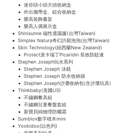
迷你頭小頭大頭收納盒
外出攜帶盒、綜合收納盒
樂高裝飾書架
樂高人偶展示盒
Shinisunne 磁性遮陽簾(台灣Taiwan)
Simplex Natura奇幻許願泡泡(台灣Taiwan)
Skin Technology(紐西蘭New Zealand)
Protect派卡瑞丁Picaridin 長效防蚊液
Stephen Joseph玩水系列
Stephen Joseph 泳鏡
Stephen Joseph 防水收納袋
Stephen Joseph沙灘收納包(含沙灘玩具)
Thinkbaby(美國US)
不鏽鋼餐具組
不鏽鋼兒童餐盤套組
新寶貝純物理防曬霜
Sumblox數字積木mini
Yookidoo(以色列)