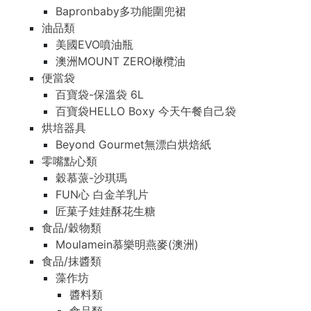
Bapronbaby多功能圍兜裙
油品類
美國EVO噴油瓶
澳洲MOUNT ZERO橄欖油
便當袋
百寶袋-保溫袋 6L
百寶袋HELLO Boxy 今天午餐自己袋
烘培器具
Beyond Gourmet無漂白烘焙紙
零嘴點心類
穀慕蒎-沙琪瑪
FUN心 白金羊乳片
匠菓子娃娃酥花生糖
食品/穀物類
Moulamein慕樂明燕麥(澳洲)
食品/抹醬類
藻作坊
醬料類