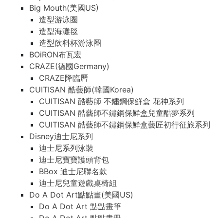
Big Mouth(美國US)
造型游泳圈
造型海灘毯
造型飲料杯游泳圈
BOiRON布瓦宏
CRAZE(德國Germany)
CRAZE降臨曆
CUITISAN 酷藝師(韓國Korea)
CUITISAN 酷藝師 不鏽鋼保鮮盒 花神系列
CUITISAN 酷藝師不鏽鋼保鮮盒兒童酷夢系列
CUITISAN 酷藝師不鏽鋼保鮮盒藝匠初行征旅系列
Disney迪士尼系列
迪士尼系列泳裝
迪士尼寶寶護頭背包
BBox 迪士尼聯名款
迪士尼兒童遊戲桌椅組
Do A Dot Art點點畫(美國US)
Do A Dot Art 點點畫筆