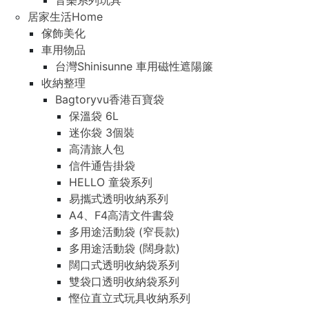
音樂系列玩具
居家生活Home
傢飾美化
車用物品
台灣Shinisunne 車用磁性遮陽簾
收納整理
Bagtoryvu香港百寶袋
保溫袋 6L
迷你袋 3個裝
高清旅人包
信件通告掛袋
HELLO 童袋系列
易攜式透明收納系列
A4、F4高清文件書袋
多用途活動袋 (窄長款)
多用途活動袋 (闊身款)
闊口式透明收納袋系列
雙袋口透明收納袋系列
慳位直立式玩具收納系列