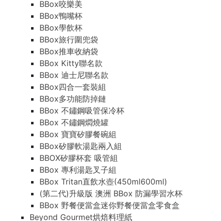
BBox咬樂美
BBox鴨嘴杯
BBox學飲杯
BBox旅行圍兜袋
BBox推車收納袋
BBox Kitty聯名款
BBox 迪士尼聯名款
BBox四合一套裝組
BBox多功能防掉鏈
BBox 不鏽鋼吸管保冷杯
BBox 不鏽鋼燜燒罐
BBox 寶寶矽膠餐碗組
BBox矽膠軟湯匙兩入組
BBOX矽膠杯套 吸管組
BBox 專利湯匙叉子組
BBox Tritan直飲水壺(450ml600ml)
(第二代)升級版 澳洲 BBox 防漏學習水杯
BBox 野餐便當盒迷你野餐便當盒零食盒
Beyond Gourmet烘焙料理紙