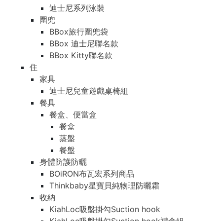
迪士尼系列泳裝
圍兜
BBox旅行圍兜袋
BBox 迪士尼聯名款
BBox Kitty聯名款
住
家具
迪士尼兒童遊戲桌椅組
餐具
餐盒、便當盒
餐盒
蒸盤
餐盤
身體防護防曬
BOiRON布瓦宏系列商品
Thinkbaby星寶貝純物理防曬霜
收納
KiahLoc吸盤掛勾Suction hook