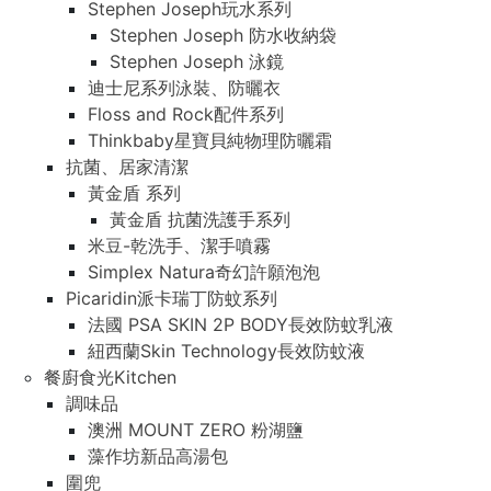
Stephen Joseph玩水系列
Stephen Joseph 防水收納袋
Stephen Joseph 泳鏡
迪士尼系列泳裝、防曬衣
Floss and Rock配件系列
Thinkbaby星寶貝純物理防曬霜
抗菌、居家清潔
黃金盾 系列
黃金盾 抗菌洗護手系列
米豆-乾洗手、潔手噴霧
Simplex Natura奇幻許願泡泡
Picaridin派卡瑞丁防蚊系列
法國 PSA SKIN 2P BODY長效防蚊乳液
紐西蘭Skin Technology長效防蚊液
餐廚食光Kitchen
調味品
澳洲 MOUNT ZERO 粉湖鹽
藻作坊新品高湯包
圍兜