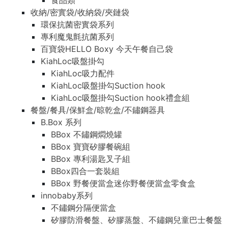
食品類
收納/密實袋/收納袋/夾鏈袋
環保抗菌密實袋系列
專利魔鬼氈抗菌系列
百寶袋HELLO Boxy 今天午餐自己袋
KiahLoc吸盤掛勾
KiahLoc吸力配件
KiahLoc吸盤掛勾Suction hook
KiahLoc吸盤掛勾Suction hook禮盒組
餐盤/餐具/保鮮盒/晾乾盒/不鏽鋼器具
B.Box 系列
BBox 不鏽鋼燜燒罐
BBox 寶寶矽膠餐碗組
BBox 專利湯匙叉子組
BBox四合一套裝組
BBox 野餐便當盒迷你野餐便當盒零食盒
innobaby系列
不鏽鋼分隔便當盒
矽膠防滑餐盤、矽膠蒸盤、不鏽鋼兒童巴士餐盤