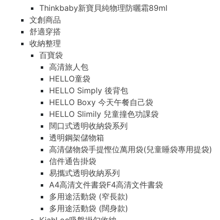
Thinkbaby新寶貝純物理防曬霜89ml
文創商品
舒適穿搭
收納整理
百寶袋
高清旅人包
HELLO童袋
HELLO Simply 後背包
HELLO Boxy 今天午餐自己袋
HELLO Slimily 兒童撞色功課袋
闊口式透明收納袋系列
透明鋼架儲物箱
高清儲物袋手提慳位萬用袋(兒童睡袋專用提袋)
信件通告掛袋
易攜式透明收納系列
A4高清文件書袋F4高清文件書袋
多用途活動袋 (窄長款)
多用途活動袋 (闊身款)