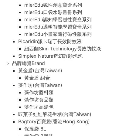
mierEdu磁性創意寶盒系列
mierEdu口袋水彩畫冊系列
mierEdu認知學習磁性寶盒系列
mierEdu邏輯智能學習寶盒系列
mierEdu小畫家隨行磁性版系列
Picaridin派卡瑞丁長效防蚊液
紐西蘭Skin Technology長效防蚊液
Simplex Natura奇幻許願泡泡
品牌總覽Brand
黃金盾(台灣Taiwan)
黃金盾 組合
藻作坊(台灣Taiwan)
藻作坊醬料類
藻作坊食品類
藻作坊高湯包
匠菓子娃娃酥花生糖(台灣Taiwan)
Bagtory百寶袋(香港Hong Kong)
保溫袋 6L