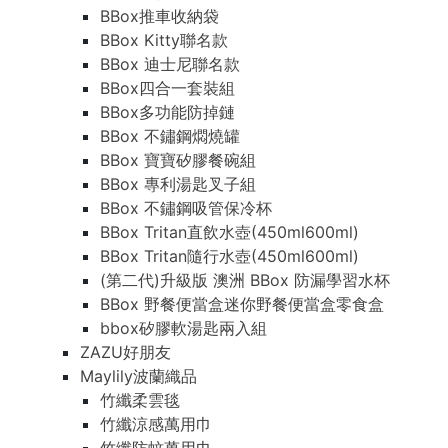
BBox推車收納袋
BBox Kitty聯名款
BBox 迪士尼聯名款
BBox四合一套裝組
BBox多功能防掉鏈
BBox 不鏽鋼燜燒罐
BBox 寶寶矽膠餐碗組
BBox 專利湯匙叉子組
BBox 不鏽鋼吸管保冷杯
BBox Tritan直飲水壺(450ml600ml)
BBox Tritan隨行水壺(450ml600ml)
(第二代)升級版 澳洲 BBox 防漏學習水杯
BBox 野餐便當盒迷你野餐便當盒零食盒
bbox矽膠軟湯匙兩入組
ZAZU好朋友
Maylily波蘭織品
竹纖柔雲毯
竹纖涼感萬用巾