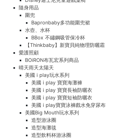
Disney迪士尼兒童遊戲桌椅
隨身用品
圍兜
Bapronbaby多功能圍兜裙
水壺、水杯
BBox 不鏽鋼吸管保冷杯
【Thinkbaby】新寶貝純物理防曬霜
愛護照顧
BOiRON布瓦宏系列商品
晴天雨天太陽天
美國 i play玩水系列
美國 i play 寶寶海灘褲
美國 i play 寶寶長袖防曬衣
美國 i play 寶寶短袖防曬衣
美國 i play寶寶泳褲戲水免穿尿布
美國Big Mouth玩水系列
造型游泳圈
造型海灘毯
造型飲料杯游泳圈