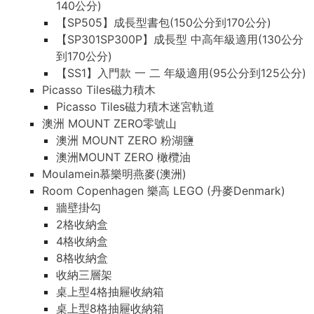
140公分)
【SP505】成長型書包(150公分到170公分)
【SP301SP300P】成長型 中高年級適用(130公分
到170公分)
【SS1】入門款 一 二 年級適用(95公分到125公分)
Picasso Tiles磁力積木
Picasso Tiles磁力積木迷宮軌道
澳洲 MOUNT ZERO零號山
澳洲 MOUNT ZERO 粉湖鹽
澳洲MOUNT ZERO 橄欖油
Moulamein慕樂明燕麥(澳洲)
Room Copenhagen 樂高 LEGO (丹麥Denmark)
牆壁掛勾
2格收納盒
4格收納盒
8格收納盒
收納三層架
桌上型4格抽屜收納箱
桌上型8格抽屜收納箱