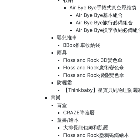
收納
Air Bye Bye手捲式真空壓縮袋
Air Bye Bye基本組合
Air Bye Bye旅行必備組合
Air Bye Bye換季收納必
嬰兒推車
BBox推車收納袋
雨具
Floss and Rock 3D變色傘
Floss and Rock魔術變色傘
Floss and Rock摺疊變色傘
防曬霜
【Thinkbaby】星寶貝純物理防曬
育樂
盲盒
CRAZE降臨曆
童書/繪本
大排長龍包姆和凱羅
Floss and Rock塗鴉磁鐵繪本