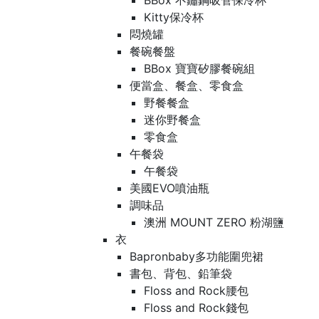
BBox 不鏽鋼吸管保冷杯
Kitty保冷杯
悶燒罐
餐碗餐盤
BBox 寶寶矽膠餐碗組
便當盒、餐盒、零食盒
野餐餐盒
迷你野餐盒
零食盒
午餐袋
午餐袋
美國EVO噴油瓶
調味品
澳洲 MOUNT ZERO 粉湖鹽
衣
Bapronbaby多功能圍兜裙
書包、背包、鉛筆袋
Floss and Rock腰包
Floss and Rock錢包