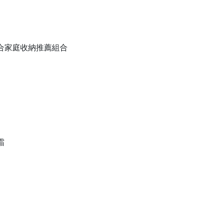
備組合家庭收納推薦組合
霜