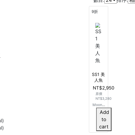
數目:
排序:
9折
版
SS1 美
人魚
NT$2,950
原價
NT$3,280
MoonR
ock【S
Add
S1】入
to
l)
門款 一
cart
二 年級
l)
適用(95