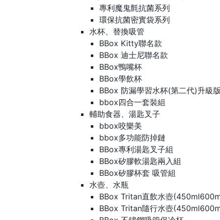
專利魔鬼氈抗菌系列
環保抗菌密實袋系列
水杯、替換吸管
BBox Kitty聯名款
BBox 迪士尼聯名款
BBox鴨嘴杯
BBox學飲杯
BBox 防漏學習水杯(第二代)升級
bbox四合一套裝組
輔助食器、湯匙叉子
bbox咬樂美
bbox多功能防掉鏈
BBox專利湯匙叉子組
BBox矽膠軟湯匙兩入組
BBox矽膠杯套 吸管組
水壺、水瓶
BBox Tritan直飲水壺(450ml600m
BBox Tritan隨行水壺(450ml600m