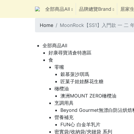
全部商品All
品牌總覽Brand
居家生
Home
MoonRock【SS1】入門款 一 二
全部商品All
好康尋寶清倉特惠區
食
零嘴
穀慕蒎沙琪瑪
匠菓子娃娃酥花生糖
橄欖油
澳洲MOUNT ZERO橄欖油
烹調用具
Beyond Gourmet無漂白防沾烘
營養補充
FUN心 白金羊乳片
密實袋/收納袋/夾鏈袋 系列