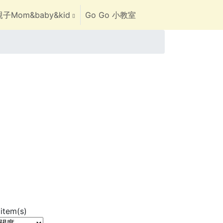
子Mom&baby&kid
Go Go 小教室
item(s)