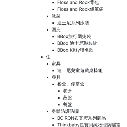
Floss and Rock背包
Floss and Rock鉛筆袋
泳裝
迪士尼系列泳裝
圍兜
BBox旅行圍兜袋
BBox 迪士尼聯名款
BBox Kitty聯名款
住
家具
迪士尼兒童遊戲桌椅組
餐具
餐盒、便當盒
餐盒
蒸盤
餐盤
身體防護防曬
BOiRON布瓦宏系列商品
Thinkbaby星寶貝純物理防曬霜