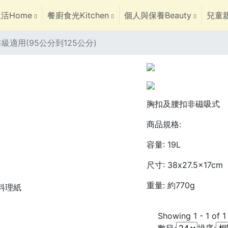
活Home
餐廚食光Kitchen
個人與保養Beauty
兒童親
 年級適用(95公分到125公分)
胸扣及腰扣非磁吸式
商品規格:
容量: 19L
尺寸: 38x27.5x17cm
重量: 約770g
焙料理紙
Showing
1
-
1
of
1