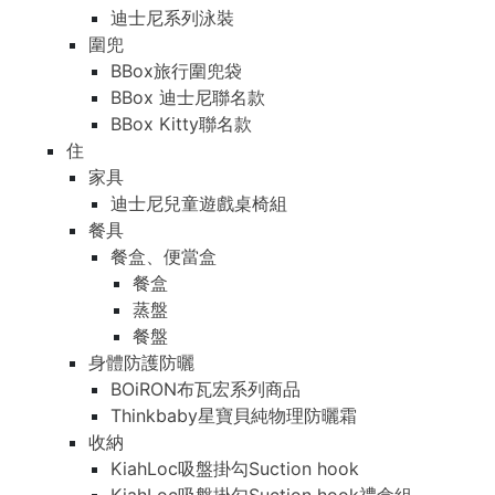
迪士尼系列泳裝
圍兜
BBox旅行圍兜袋
BBox 迪士尼聯名款
BBox Kitty聯名款
住
家具
迪士尼兒童遊戲桌椅組
餐具
餐盒、便當盒
餐盒
蒸盤
餐盤
身體防護防曬
BOiRON布瓦宏系列商品
Thinkbaby星寶貝純物理防曬霜
收納
KiahLoc吸盤掛勾Suction hook