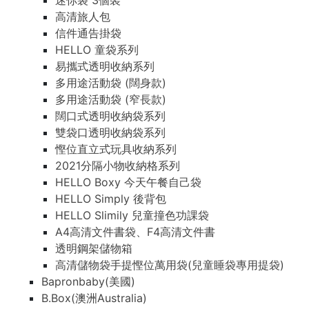
迷你袋 3個裝
高清旅人包
信件通告掛袋
HELLO 童袋系列
易攜式透明收納系列
多用途活動袋 (闊身款)
多用途活動袋 (窄長款)
闊口式透明收納袋系列
雙袋口透明收納袋系列
慳位直立式玩具收納系列
2021分隔小物收納格系列
HELLO Boxy 今天午餐自己袋
HELLO Simply 後背包
HELLO Slimily 兒童撞色功課袋
A4高清文件書袋、F4高清文件書
透明鋼架儲物箱
高清儲物袋手提慳位萬用袋(兒童睡袋專用提袋)
Bapronbaby(美國)
B.Box(澳洲Australia)