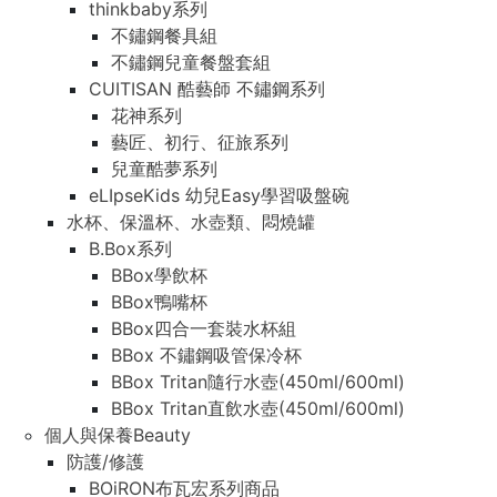
thinkbaby系列
不鏽鋼餐具組
不鏽鋼兒童餐盤套組
CUITISAN 酷藝師 不鏽鋼系列
花神系列
藝匠、初行、征旅系列
兒童酷夢系列
eLIpseKids 幼兒Easy學習吸盤碗
水杯、保溫杯、水壺類、悶燒罐
B.Box系列
BBox學飲杯
BBox鴨嘴杯
BBox四合一套裝水杯組
BBox 不鏽鋼吸管保冷杯
BBox Tritan隨行水壺(450ml/600ml)
BBox Tritan直飲水壺(450ml/600ml)
個人與保養Beauty
防護/修護
BOiRON布瓦宏系列商品