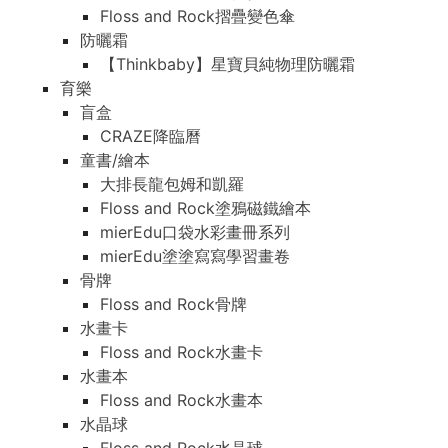
Floss and Rock摺疊變色傘
防曬霜
【Thinkbaby】星寶貝純物理防曬霜
育樂
盲盒
CRAZE降臨曆
童書/繪本
大排長龍包姆和凱羅
Floss and Rock塗鴉磁鐵繪本
mierEdu口袋水彩畫冊系列
mierEdu塗塗寫寫學習畫卷
骨牌
Floss and Rock骨牌
水畫卡
Floss and Rock水畫卡
水畫本
Floss and Rock水畫本
水晶球