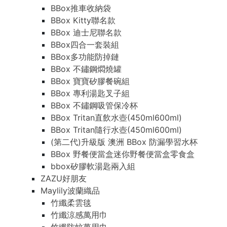
BBox推車收納袋
BBox Kitty聯名款
BBox 迪士尼聯名款
BBox四合一套裝組
BBox多功能防掉鏈
BBox 不鏽鋼燜燒罐
BBox 寶寶矽膠餐碗組
BBox 專利湯匙叉子組
BBox 不鏽鋼吸管保冷杯
BBox Tritan直飲水壺(450ml600ml)
BBox Tritan隨行水壺(450ml600ml)
(第二代)升級版 澳洲 BBox 防漏學習水杯
BBox 野餐便當盒迷你野餐便當盒零食盒
bbox矽膠軟湯匙兩入組
ZAZU好朋友
Maylily波蘭織品
竹纖柔雲毯
竹纖涼感萬用巾