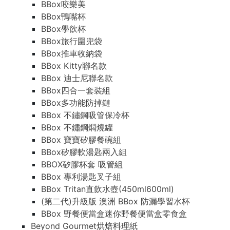
BBox咬樂美
BBox鴨嘴杯
BBox學飲杯
BBox旅行圍兜袋
BBox推車收納袋
BBox Kitty聯名款
BBox 迪士尼聯名款
BBox四合一套裝組
BBox多功能防掉鏈
BBox 不鏽鋼吸管保冷杯
BBox 不鏽鋼燜燒罐
BBox 寶寶矽膠餐碗組
BBox矽膠軟湯匙兩入組
BBOX矽膠杯套 吸管組
BBox 專利湯匙叉子組
BBox Tritan直飲水壺(450ml600ml)
(第二代)升級版 澳洲 BBox 防漏學習水杯
BBox 野餐便當盒迷你野餐便當盒零食盒
Beyond Gourmet烘焙料理紙