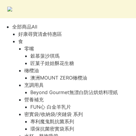
全部商品All
好康尋寶清倉特惠區
食
零嘴
穀慕蒎沙琪瑪
匠菓子娃娃酥花生糖
橄欖油
澳洲MOUNT ZERO橄欖油
烹調用具
Beyond Gourmet無漂白防沾烘焙料理紙
營養補充
FUN心 白金羊乳片
密實袋/收納袋/夾鏈袋 系列
專利魔鬼氈抗菌系列
環保抗菌密實袋系列