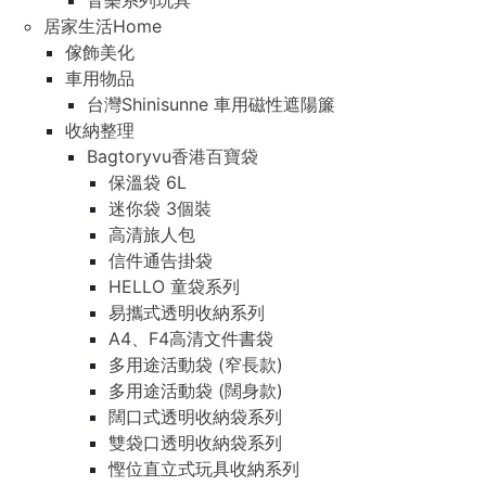
音樂系列玩具
居家生活Home
傢飾美化
車用物品
台灣Shinisunne 車用磁性遮陽簾
收納整理
Bagtoryvu香港百寶袋
保溫袋 6L
迷你袋 3個裝
高清旅人包
信件通告掛袋
HELLO 童袋系列
易攜式透明收納系列
A4、F4高清文件書袋
多用途活動袋 (窄長款)
多用途活動袋 (闊身款)
闊口式透明收納袋系列
雙袋口透明收納袋系列
慳位直立式玩具收納系列