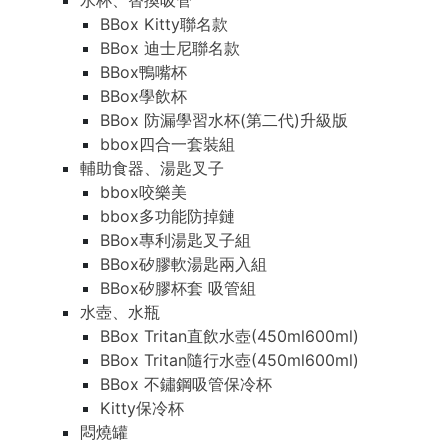
水杯、替換吸管
BBox Kitty聯名款
BBox 迪士尼聯名款
BBox鴨嘴杯
BBox學飲杯
BBox 防漏學習水杯(第二代)升級版
bbox四合一套裝組
輔助食器、湯匙叉子
bbox咬樂美
bbox多功能防掉鏈
BBox專利湯匙叉子組
BBox矽膠軟湯匙兩入組
BBox矽膠杯套 吸管組
水壺、水瓶
BBox Tritan直飲水壺(450ml600ml)
BBox Tritan隨行水壺(450ml600ml)
BBox 不鏽鋼吸管保冷杯
Kitty保冷杯
悶燒罐