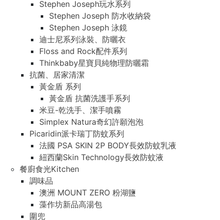
Stephen Joseph玩水系列
Stephen Joseph 防水收納袋
Stephen Joseph 泳鏡
迪士尼系列泳裝、防曬衣
Floss and Rock配件系列
Thinkbaby星寶貝純物理防曬霜
抗菌、居家清潔
黃金盾 系列
黃金盾 抗菌洗護手系列
米豆-乾洗手、潔手噴霧
Simplex Natura奇幻許願泡泡
Picaridin派卡瑞丁防蚊系列
法國 PSA SKIN 2P BODY長效防蚊乳液
紐西蘭Skin Technology長效防蚊液
餐廚食光Kitchen
調味品
澳洲 MOUNT ZERO 粉湖鹽
藻作坊新品高湯包
圍兜