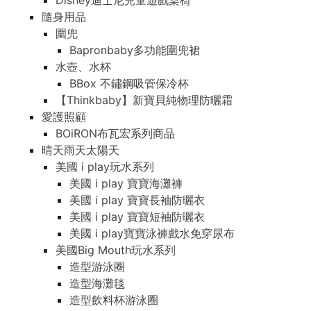
Disney迪士尼兒童遊戲桌椅
隨身用品
圍兜
Bapronbaby多功能圍兜裙
水壺、水杯
BBox 不鏽鋼吸管保冷杯
【Thinkbaby】新寶貝純物理防曬霜
愛護照顧
BOiRON布瓦宏系列商品
晴天雨天太陽天
美國 i play玩水系列
美國 i play 寶寶海灘褲
美國 i play 寶寶長袖防曬衣
美國 i play 寶寶短袖防曬衣
美國 i play寶寶泳褲戲水免穿尿布
美國Big Mouth玩水系列
造型游泳圈
造型海灘毯
造型飲料杯游泳圈