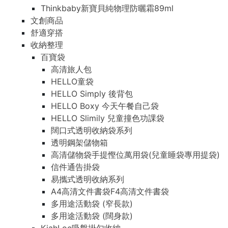
Thinkbaby新寶貝純物理防曬霜89ml
文創商品
舒適穿搭
收納整理
百寶袋
高清旅人包
HELLO童袋
HELLO Simply 後背包
HELLO Boxy 今天午餐自己袋
HELLO Slimily 兒童撞色功課袋
闊口式透明收納袋系列
透明鋼架儲物箱
高清儲物袋手提慳位萬用袋(兒童睡袋專用提袋)
信件通告掛袋
易攜式透明收納系列
A4高清文件書袋F4高清文件書袋
多用途活動袋 (窄長款)
多用途活動袋 (闊身款)