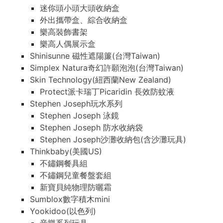
迷你頭小頭大頭收納盒
外出攜帶盒、綜合收納盒
樂高裝飾書架
樂高人偶展示盒
Shinisunne 磁性遮陽簾(台灣Taiwan)
Simplex Natura奇幻許願泡泡(台灣Taiwan)
Skin Technology(紐西蘭New Zealand)
Protect派卡瑞丁Picaridin 長效防蚊液
Stephen Joseph玩水系列
Stephen Joseph 泳鏡
Stephen Joseph 防水收納袋
Stephen Joseph沙灘收納包(含沙灘玩具)
Thinkbaby(美國US)
不鏽鋼餐具組
不鏽鋼兒童餐盤套組
新寶貝純物理防曬霜
Sumblox數字積木mini
Yookidoo(以色列)