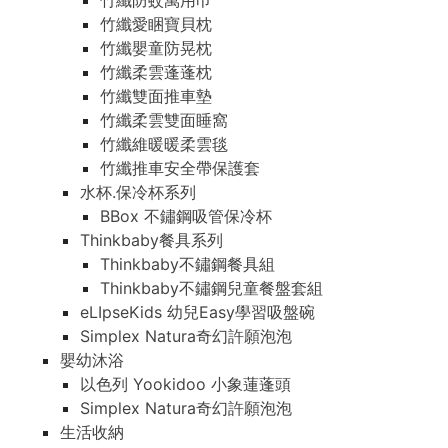
竹纖防蚊萬用巾
竹纖愛睏寶貝枕
竹纖嬰童防晃枕
竹纖柔雲蓬蓬枕
竹纖雙面推車墊
竹纖柔雲雙面睡窩
竹纖維暖暖柔雲毯
竹纖推車安全帶保護套
水杯.保冷杯系列
BBox 不鏽鋼吸管保冷杯
Thinkbaby餐具系列
Thinkbaby不鏽鋼餐具組
Thinkbaby不鏽鋼兒童餐盤套組
eLIpseKids 幼兒Easy學習吸盤碗
Simplex Natura奇幻許願泡泡
嬰幼沐浴
以色列 Yookidoo 小象蓮蓬頭
Simplex Natura奇幻許願泡泡
生活收納