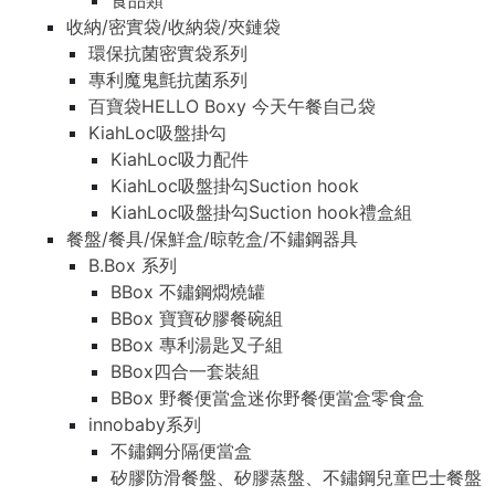
食品類
收納/密實袋/收納袋/夾鏈袋
環保抗菌密實袋系列
專利魔鬼氈抗菌系列
百寶袋HELLO Boxy 今天午餐自己袋
KiahLoc吸盤掛勾
KiahLoc吸力配件
KiahLoc吸盤掛勾Suction hook
KiahLoc吸盤掛勾Suction hook禮盒組
餐盤/餐具/保鮮盒/晾乾盒/不鏽鋼器具
B.Box 系列
BBox 不鏽鋼燜燒罐
BBox 寶寶矽膠餐碗組
BBox 專利湯匙叉子組
BBox四合一套裝組
BBox 野餐便當盒迷你野餐便當盒零食盒
innobaby系列
不鏽鋼分隔便當盒
矽膠防滑餐盤、矽膠蒸盤、不鏽鋼兒童巴士餐盤