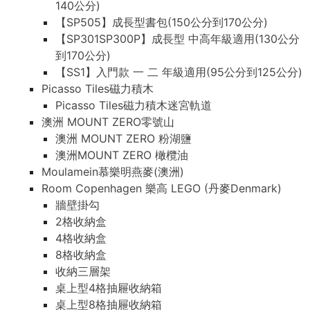
140公分)
【SP505】成長型書包(150公分到170公分)
【SP301SP300P】成長型 中高年級適用(130公分
到170公分)
【SS1】入門款 一 二 年級適用(95公分到125公分)
Picasso Tiles磁力積木
Picasso Tiles磁力積木迷宮軌道
澳洲 MOUNT ZERO零號山
澳洲 MOUNT ZERO 粉湖鹽
澳洲MOUNT ZERO 橄欖油
Moulamein慕樂明燕麥(澳洲)
Room Copenhagen 樂高 LEGO (丹麥Denmark)
牆壁掛勾
2格收納盒
4格收納盒
8格收納盒
收納三層架
桌上型4格抽屜收納箱
桌上型8格抽屜收納箱