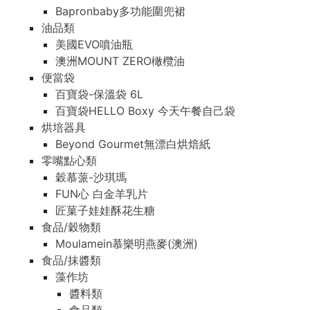
Bapronbaby多功能圍兜裙
油品類
美國EVO噴油瓶
澳洲MOUNT ZERO橄欖油
便當袋
百寶袋-保溫袋 6L
百寶袋HELLO Boxy 今天午餐自己袋
烘培器具
Beyond Gourmet無漂白烘焙紙
零嘴點心類
穀慕蒎-沙琪瑪
FUN心 白金羊乳片
匠菓子娃娃酥花生糖
食品/穀物類
Moulamein慕樂明燕麥(澳洲)
食品/抹醬類
藻作坊
醬料類