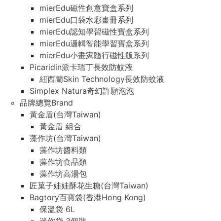
mierEdu磁性創意寶盒系列
mierEdu口袋水彩畫冊系列
mierEdu認知學習磁性寶盒系列
mierEdu邏輯智能學習寶盒系列
mierEdu小畫家隨行磁性版系列
Picaridin派卡瑞丁長效防蚊液
紐西蘭Skin Technology長效防蚊液
Simplex Natura奇幻許願泡泡
品牌總覽Brand
黃金盾(台灣Taiwan)
黃金盾 組合
藻作坊(台灣Taiwan)
藻作坊醬料類
藻作坊食品類
藻作坊高湯包
匠菓子娃娃酥花生糖(台灣Taiwan)
Bagtory百寶袋(香港Hong Kong)
保溫袋 6L