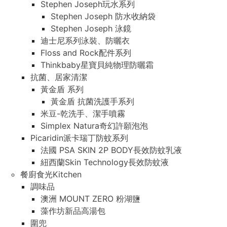
Stephen Joseph玩水系列
Stephen Joseph 防水收納袋
Stephen Joseph 泳鏡
迪士尼系列泳裝、防曬衣
Floss and Rock配件系列
Thinkbaby星寶貝純物理防曬霜
抗菌、居家清潔
黃金盾 系列
黃金盾 抗菌洗護手系列
米豆-乾洗手、潔手噴霧
Simplex Natura奇幻許願泡泡
Picaridin派卡瑞丁防蚊系列
法國 PSA SKIN 2P BODY長效防蚊乳液
紐西蘭Skin Technology長效防蚊液
餐廚食光Kitchen
調味品
澳洲 MOUNT ZERO 粉湖鹽
藻作坊新品高湯包
圍兜