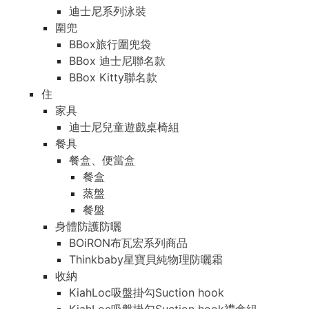
迪士尼系列泳裝
圍兜
BBox旅行圍兜袋
BBox 迪士尼聯名款
BBox Kitty聯名款
住
家具
迪士尼兒童遊戲桌椅組
餐具
餐盒、便當盒
餐盒
蒸盤
餐盤
身體防護防曬
BOiRON布瓦宏系列商品
Thinkbaby星寶貝純物理防曬霜
收納
KiahLoc吸盤掛勾Suction hook