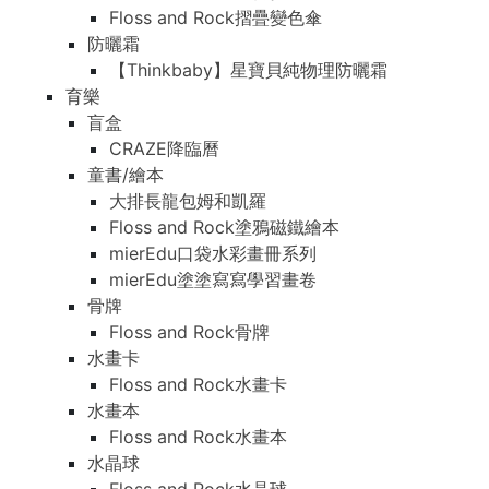
Floss and Rock摺疊變色傘
防曬霜
【Thinkbaby】星寶貝純物理防曬霜
育樂
盲盒
CRAZE降臨曆
童書/繪本
大排長龍包姆和凱羅
Floss and Rock塗鴉磁鐵繪本
mierEdu口袋水彩畫冊系列
mierEdu塗塗寫寫學習畫卷
骨牌
Floss and Rock骨牌
水畫卡
Floss and Rock水畫卡
水畫本
Floss and Rock水畫本
水晶球