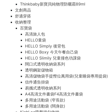
Thinkbaby新寶貝純物理防曬霜89ml
文創商品
舒適穿搭
收納整理
百寶袋
高清旅人包
HELLO童袋
HELLO Simply 後背包
HELLO Boxy 今天午餐自己袋
HELLO Slimily 兒童撞色功課袋
闊口式透明收納袋系列
透明鋼架儲物箱
高清儲物袋手提慳位萬用袋(兒童睡袋專用提袋)
信件通告掛袋
易攜式透明收納系列
A4高清文件書袋F4高清文件書袋
多用途活動袋 (窄長款)
多用途活動袋 (闊身款)