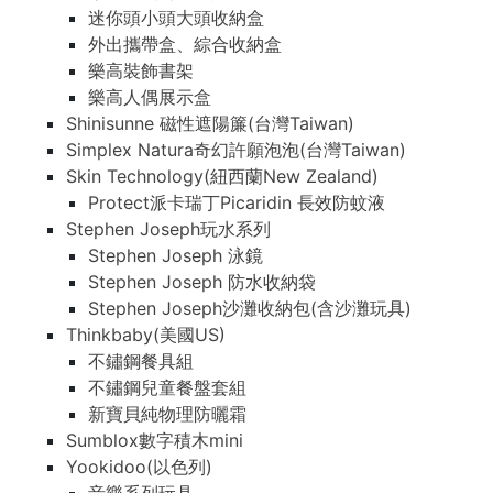
迷你頭小頭大頭收納盒
外出攜帶盒、綜合收納盒
樂高裝飾書架
樂高人偶展示盒
Shinisunne 磁性遮陽簾(台灣Taiwan)
Simplex Natura奇幻許願泡泡(台灣Taiwan)
Skin Technology(紐西蘭New Zealand)
Protect派卡瑞丁Picaridin 長效防蚊液
Stephen Joseph玩水系列
Stephen Joseph 泳鏡
Stephen Joseph 防水收納袋
Stephen Joseph沙灘收納包(含沙灘玩具)
Thinkbaby(美國US)
不鏽鋼餐具組
不鏽鋼兒童餐盤套組
新寶貝純物理防曬霜
Sumblox數字積木mini
Yookidoo(以色列)