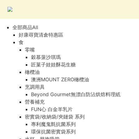
全部商品All
好康尋寶清倉特惠區
食
零嘴
穀慕蒎沙琪瑪
匠菓子娃娃酥花生糖
橄欖油
澳洲MOUNT ZERO橄欖油
烹調用具
Beyond Gourmet無漂白防沾烘焙料理紙
營養補充
FUN心 白金羊乳片
密實袋/收納袋/夾鏈袋 系列
專利魔鬼氈抗菌系列
環保抗菌密實袋系列