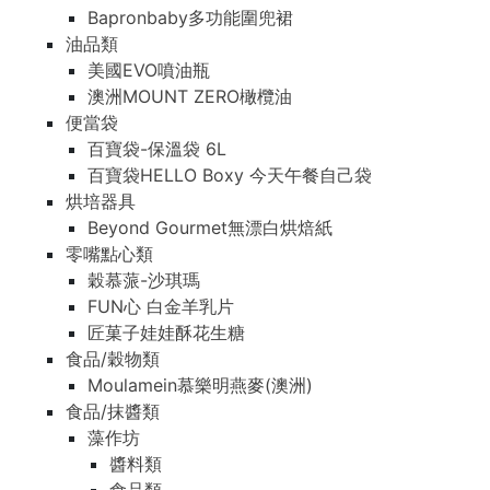
Bapronbaby多功能圍兜裙
油品類
美國EVO噴油瓶
澳洲MOUNT ZERO橄欖油
便當袋
百寶袋-保溫袋 6L
百寶袋HELLO Boxy 今天午餐自己袋
烘培器具
Beyond Gourmet無漂白烘焙紙
零嘴點心類
穀慕蒎-沙琪瑪
FUN心 白金羊乳片
匠菓子娃娃酥花生糖
食品/穀物類
Moulamein慕樂明燕麥(澳洲)
食品/抹醬類
藻作坊
醬料類