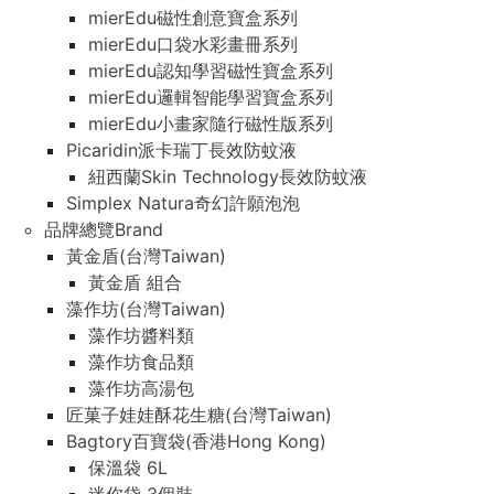
mierEdu磁性創意寶盒系列
mierEdu口袋水彩畫冊系列
mierEdu認知學習磁性寶盒系列
mierEdu邏輯智能學習寶盒系列
mierEdu小畫家隨行磁性版系列
Picaridin派卡瑞丁長效防蚊液
紐西蘭Skin Technology長效防蚊液
Simplex Natura奇幻許願泡泡
品牌總覽Brand
黃金盾(台灣Taiwan)
黃金盾 組合
藻作坊(台灣Taiwan)
藻作坊醬料類
藻作坊食品類
藻作坊高湯包
匠菓子娃娃酥花生糖(台灣Taiwan)
Bagtory百寶袋(香港Hong Kong)
保溫袋 6L