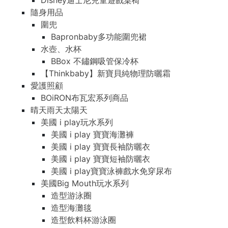
Disney迪士尼兒童遊戲桌椅
隨身用品
圍兜
Bapronbaby多功能圍兜裙
水壺、水杯
BBox 不鏽鋼吸管保冷杯
【Thinkbaby】新寶貝純物理防曬霜
愛護照顧
BOiRON布瓦宏系列商品
晴天雨天太陽天
美國 i play玩水系列
美國 i play 寶寶海灘褲
美國 i play 寶寶長袖防曬衣
美國 i play 寶寶短袖防曬衣
美國 i play寶寶泳褲戲水免穿尿布
美國Big Mouth玩水系列
造型游泳圈
造型海灘毯
造型飲料杯游泳圈