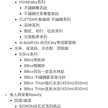
thinkbaby系列
不鏽鋼餐具組
不鏽鋼兒童餐盤套組
CUITISAN 酷藝師 不鏽鋼系列
花神系列
藝匠、初行、征旅系列
兒童酷夢系列
eLIpseKids 幼兒Easy學習吸盤碗
水杯、保溫杯、水壺類、悶燒罐
B.Box系列
BBox學飲杯
BBox鴨嘴杯
BBox四合一套裝水杯組
BBox 不鏽鋼吸管保冷杯
BBox Tritan隨行水壺(450ml/600ml)
BBox Tritan直飲水壺(450ml/600ml)
個人與保養Beauty
防護/修護
BOiRON布瓦宏系列商品