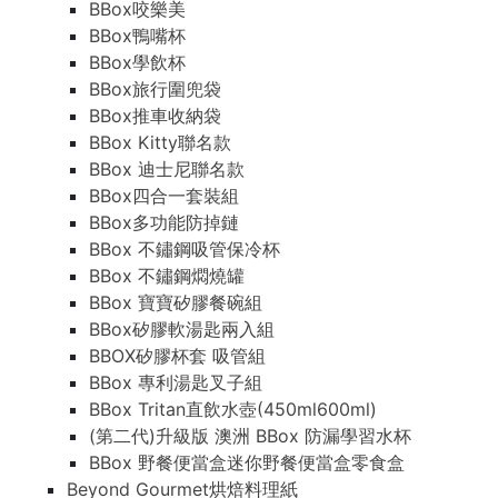
BBox咬樂美
BBox鴨嘴杯
BBox學飲杯
BBox旅行圍兜袋
BBox推車收納袋
BBox Kitty聯名款
BBox 迪士尼聯名款
BBox四合一套裝組
BBox多功能防掉鏈
BBox 不鏽鋼吸管保冷杯
BBox 不鏽鋼燜燒罐
BBox 寶寶矽膠餐碗組
BBox矽膠軟湯匙兩入組
BBOX矽膠杯套 吸管組
BBox 專利湯匙叉子組
BBox Tritan直飲水壺(450ml600ml)
(第二代)升級版 澳洲 BBox 防漏學習水杯
BBox 野餐便當盒迷你野餐便當盒零食盒
Beyond Gourmet烘焙料理紙