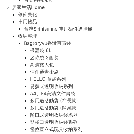
音樂系列玩具
居家生活Home
傢飾美化
車用物品
台灣Shinisunne 車用磁性遮陽簾
收納整理
Bagtoryvu香港百寶袋
保溫袋 6L
迷你袋 3個裝
高清旅人包
信件通告掛袋
HELLO 童袋系列
易攜式透明收納系列
A4、F4高清文件書袋
多用途活動袋 (窄長款)
多用途活動袋 (闊身款)
闊口式透明收納袋系列
雙袋口透明收納袋系列
慳位直立式玩具收納系列