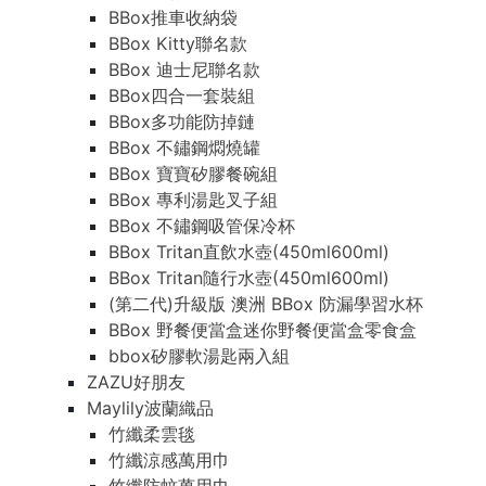
BBox推車收納袋
BBox Kitty聯名款
BBox 迪士尼聯名款
BBox四合一套裝組
BBox多功能防掉鏈
BBox 不鏽鋼燜燒罐
BBox 寶寶矽膠餐碗組
BBox 專利湯匙叉子組
BBox 不鏽鋼吸管保冷杯
BBox Tritan直飲水壺(450ml600ml)
BBox Tritan隨行水壺(450ml600ml)
(第二代)升級版 澳洲 BBox 防漏學習水杯
BBox 野餐便當盒迷你野餐便當盒零食盒
bbox矽膠軟湯匙兩入組
ZAZU好朋友
Maylily波蘭織品
竹纖柔雲毯
竹纖涼感萬用巾