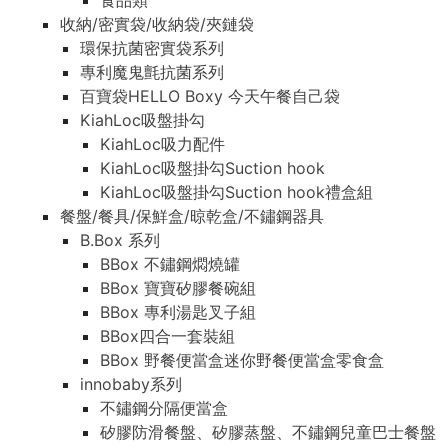
食品類
收納/密實袋/收納袋/夾鏈袋
環保抗菌密實袋系列
專利魔鬼氈抗菌系列
百寶袋HELLO Boxy 今天午餐自己袋
KiahLoc吸盤掛勾
KiahLoc吸力配件
KiahLoc吸盤掛勾Suction hook
KiahLoc吸盤掛勾Suction hook禮盒組
餐盤/餐具/保鮮盒/晾乾盒/不鏽鋼器具
B.Box 系列
BBox 不鏽鋼燜燒罐
BBox 寶寶矽膠餐碗組
BBox 專利湯匙叉子組
BBox四合一套裝組
BBox 野餐便當盒迷你野餐便當盒零食盒
innobaby系列
不鏽鋼分隔便當盒
矽膠防滑餐盤、矽膠蒸盤、不鏽鋼兒童巴士餐盤