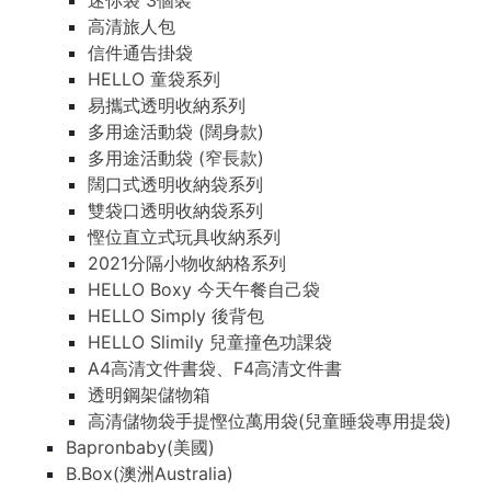
迷你袋 3個裝
高清旅人包
信件通告掛袋
HELLO 童袋系列
易攜式透明收納系列
多用途活動袋 (闊身款)
多用途活動袋 (窄長款)
闊口式透明收納袋系列
雙袋口透明收納袋系列
慳位直立式玩具收納系列
2021分隔小物收納格系列
HELLO Boxy 今天午餐自己袋
HELLO Simply 後背包
HELLO Slimily 兒童撞色功課袋
A4高清文件書袋、F4高清文件書
透明鋼架儲物箱
高清儲物袋手提慳位萬用袋(兒童睡袋專用提袋)
Bapronbaby(美國)
B.Box(澳洲Australia)