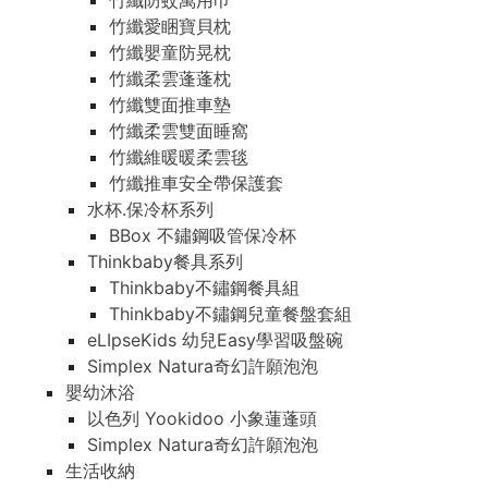
竹纖防蚊萬用巾
竹纖愛睏寶貝枕
竹纖嬰童防晃枕
竹纖柔雲蓬蓬枕
竹纖雙面推車墊
竹纖柔雲雙面睡窩
竹纖維暖暖柔雲毯
竹纖推車安全帶保護套
水杯.保冷杯系列
BBox 不鏽鋼吸管保冷杯
Thinkbaby餐具系列
Thinkbaby不鏽鋼餐具組
Thinkbaby不鏽鋼兒童餐盤套組
eLIpseKids 幼兒Easy學習吸盤碗
Simplex Natura奇幻許願泡泡
嬰幼沐浴
以色列 Yookidoo 小象蓮蓬頭
Simplex Natura奇幻許願泡泡
生活收納