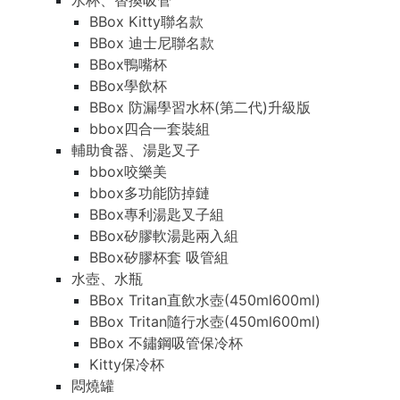
水杯、替換吸管
BBox Kitty聯名款
BBox 迪士尼聯名款
BBox鴨嘴杯
BBox學飲杯
BBox 防漏學習水杯(第二代)升級版
bbox四合一套裝組
輔助食器、湯匙叉子
bbox咬樂美
bbox多功能防掉鏈
BBox專利湯匙叉子組
BBox矽膠軟湯匙兩入組
BBox矽膠杯套 吸管組
水壺、水瓶
BBox Tritan直飲水壺(450ml600ml)
BBox Tritan隨行水壺(450ml600ml)
BBox 不鏽鋼吸管保冷杯
Kitty保冷杯
悶燒罐