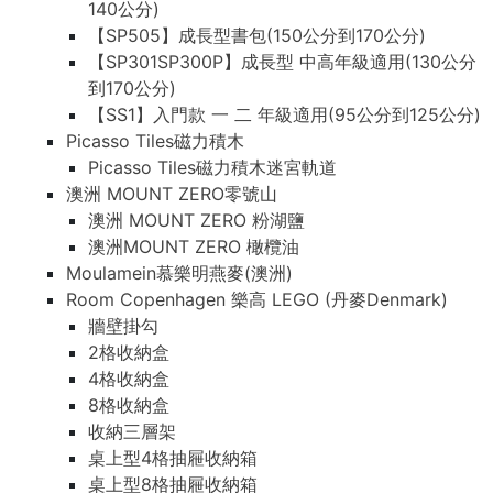
140公分)
【SP505】成長型書包(150公分到170公分)
【SP301SP300P】成長型 中高年級適用(130公分
到170公分)
【SS1】入門款 一 二 年級適用(95公分到125公分)
Picasso Tiles磁力積木
Picasso Tiles磁力積木迷宮軌道
澳洲 MOUNT ZERO零號山
澳洲 MOUNT ZERO 粉湖鹽
澳洲MOUNT ZERO 橄欖油
Moulamein慕樂明燕麥(澳洲)
Room Copenhagen 樂高 LEGO (丹麥Denmark)
牆壁掛勾
2格收納盒
4格收納盒
8格收納盒
收納三層架
桌上型4格抽屜收納箱
桌上型8格抽屜收納箱